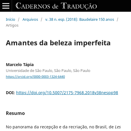
Início
/
Arquivos
/
v. 38 n. esp. (2018): Baudelaire 150 anos
/
Artigos
Amantes da beleza imperfeita
Marcelo Tápia
Universidade de São Paulo, São Paulo, São Paulo
https://orcid.org/0000-0003-1324-6440
DOI:
https://doi.org/10.5007/2175-7968.2018v38nespp98
Resumo
No panorama da recepção e da recriação, no Brasil, de
Les