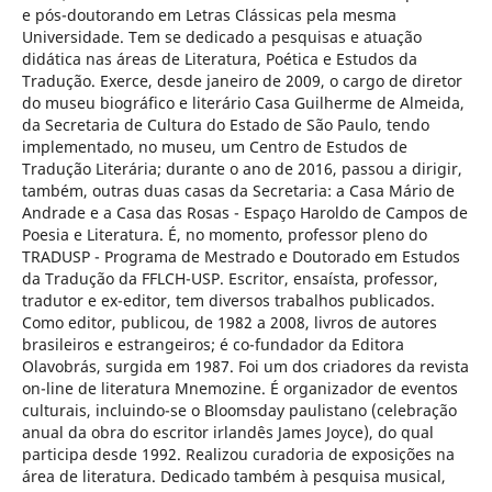
e pós-doutorando em Letras Clássicas pela mesma
Universidade. Tem se dedicado a pesquisas e atuação
didática nas áreas de Literatura, Poética e Estudos da
Tradução. Exerce, desde janeiro de 2009, o cargo de diretor
do museu biográfico e literário Casa Guilherme de Almeida,
da Secretaria de Cultura do Estado de São Paulo, tendo
implementado, no museu, um Centro de Estudos de
Tradução Literária; durante o ano de 2016, passou a dirigir,
também, outras duas casas da Secretaria: a Casa Mário de
Andrade e a Casa das Rosas - Espaço Haroldo de Campos de
Poesia e Literatura. É, no momento, professor pleno do
TRADUSP - Programa de Mestrado e Doutorado em Estudos
da Tradução da FFLCH-USP. Escritor, ensaísta, professor,
tradutor e ex-editor, tem diversos trabalhos publicados.
Como editor, publicou, de 1982 a 2008, livros de autores
brasileiros e estrangeiros; é co-fundador da Editora
Olavobrás, surgida em 1987. Foi um dos criadores da revista
on-line de literatura Mnemozine. É organizador de eventos
culturais, incluindo-se o Bloomsday paulistano (celebração
anual da obra do escritor irlandês James Joyce), do qual
participa desde 1992. Realizou curadoria de exposições na
área de literatura. Dedicado também à pesquisa musical,