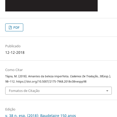
PDF
Publicado
12-12-2018
Como Citar
Tápia, M. (2018). Amantes da beleza imperfeita.
Cadernos De Tradução
,
38
(esp.),
98–112. https://doi.org/10.5007/2175-7968.2018v38nespp98
Fomatos de Citação
Edição
v. 38 n. esp. (2018): Baudelaire 150 anos