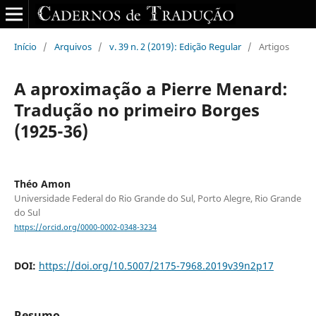
Início
/
Arquivos
/
v. 39 n. 2 (2019): Edição Regular
/
Artigos
A aproximação a Pierre Menard:
Tradução no primeiro Borges
(1925-36)
Théo Amon
Universidade Federal do Rio Grande do Sul, Porto Alegre, Rio Grande
do Sul
https://orcid.org/0000-0002-0348-3234
DOI:
https://doi.org/10.5007/2175-7968.2019v39n2p17
Resumo