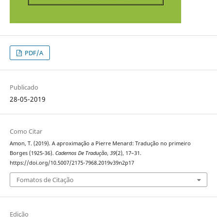
PDF/A
Publicado
28-05-2019
Como Citar
Amon, T. (2019). A aproximação a Pierre Menard: Tradução no primeiro
Borges (1925-36).
Cadernos De Tradução
,
39
(2), 17–31.
https://doi.org/10.5007/2175-7968.2019v39n2p17
Fomatos de Citação
Edição