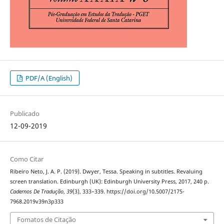
PDF/A (English)
Publicado
12-09-2019
Como Citar
Ribeiro Neto, J. A. P. (2019). Dwyer, Tessa. Speaking in subtitles. Revaluing
screen translation. Edinburgh (UK): Edinburgh University Press, 2017, 240 p.
Cadernos De Tradução
,
39
(3), 333–339. https://doi.org/10.5007/2175-
7968.2019v39n3p333
Fomatos de Citação