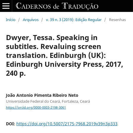
Início
/
Arquivos
/
v. 39 n. 3 (2019): Edição Regular
/
Resenhas
Dwyer, Tessa. Speaking in
subtitles. Revaluing screen
translation. Edinburgh (UK):
Edinburgh University Press, 2017,
240 p.
João Antonio Pimenta Ribeiro Neto
Universidade Federal do Ceará, Fortaleza, Ceará
https://orcid.org/0000-0003-2198-3061
DOI:
https://doi.org/10.5007/2175-7968.2019v39n3p333