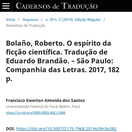
Início
/
Arquivos
/
v. 39 n. 3 (2019): Edição Regular
/
Resenhas de Tradução
Bolaño, Roberto. O espírito da
ficção científica. Tradução de
Eduardo Brandão. – São Paulo:
Companhia das Letras. 2017, 182
p.
Francisco Ewerton Almeida dos Santos
Universidade Federal do Pará, Belém, Pará
https://orcid.org/0000-0003-4021-5906
DOI:
https://doi.org/10.5007/2175-7968.2019v39n3p382