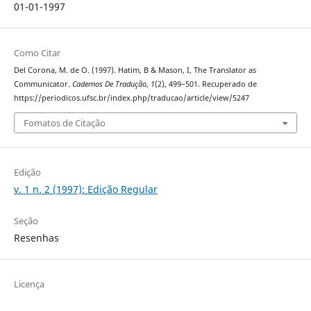
01-01-1997
Como Citar
Del Corona, M. de O. (1997). Hatim, B & Mason, I, The Translator as
Communicator.
Cadernos De Tradução
,
1
(2), 499–501. Recuperado de
https://periodicos.ufsc.br/index.php/traducao/article/view/5247
Fomatos de Citação
Edição
v. 1 n. 2 (1997): Edição Regular
Seção
Resenhas
Licença