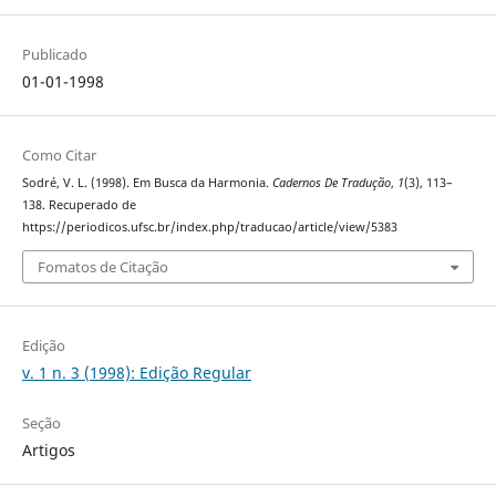
Publicado
01-01-1998
Como Citar
Sodré, V. L. (1998). Em Busca da Harmonia.
Cadernos De Tradução
,
1
(3), 113–
138. Recuperado de
https://periodicos.ufsc.br/index.php/traducao/article/view/5383
Fomatos de Citação
Edição
v. 1 n. 3 (1998): Edição Regular
Seção
Artigos