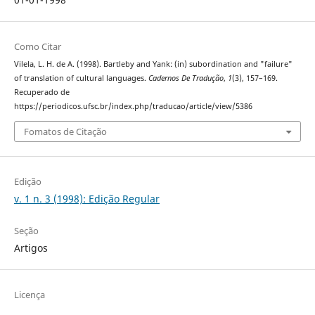
Como Citar
Vilela, L. H. de A. (1998). Bartleby and Yank: (in) subordination and "failure"
of translation of cultural languages.
Cadernos De Tradução
,
1
(3), 157–169.
Recuperado de
https://periodicos.ufsc.br/index.php/traducao/article/view/5386
Fomatos de Citação
Edição
v. 1 n. 3 (1998): Edição Regular
Seção
Artigos
Licença