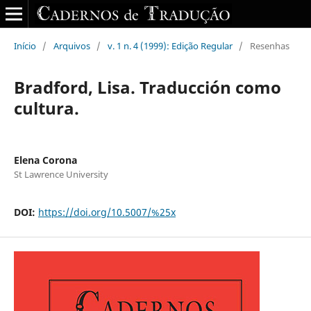
Início
/
Arquivos
/
v. 1 n. 4 (1999): Edição Regular
/
Resenhas
Bradford, Lisa. Traducción como
cultura.
Elena Corona
St Lawrence University
DOI:
https://doi.org/10.5007/%25x