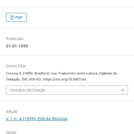
PDF
Publicado
01-01-1999
Como Citar
Corona, E. (1999). Bradford, Lisa. Traducción como cultura.
Cadernos De
Tradução
,
1
(4), 418–421. https://doi.org/10.5007/%x
Fomatos de Citação
Edição
v. 1 n. 4 (1999): Edição Regular
Seção