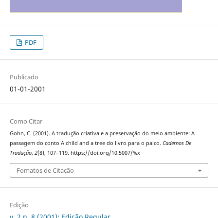
PDF
Publicado
01-01-2001
Como Citar
Gohn, C. (2001). A tradução criativa e a preservação do meio ambiente: A
passagem do conto A child and a tree do livro para o palco.
Cadernos De
Tradução
,
2
(8), 107–119. https://doi.org/10.5007/%x
Fomatos de Citação
Edição
v. 2 n. 8 (2001): Edição Regular