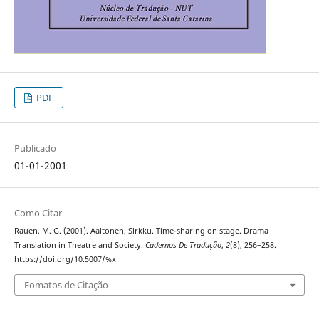
PDF
Publicado
01-01-2001
Como Citar
Rauen, M. G. (2001). Aaltonen, Sirkku. Time-sharing on stage. Drama
Translation in Theatre and Society.
Cadernos De Tradução
,
2
(8), 256–258.
https://doi.org/10.5007/%x
Fomatos de Citação