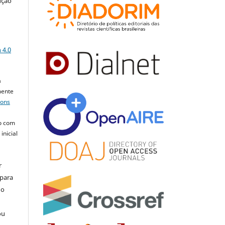
ução
a
 4.0
a
mente
mons
o com
inicial
r
 para
do
ou