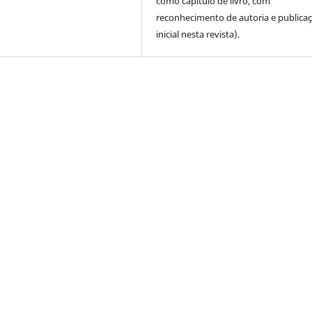
como capítulo de livro, com
reconhecimento de autoria e publica
inicial nesta revista).