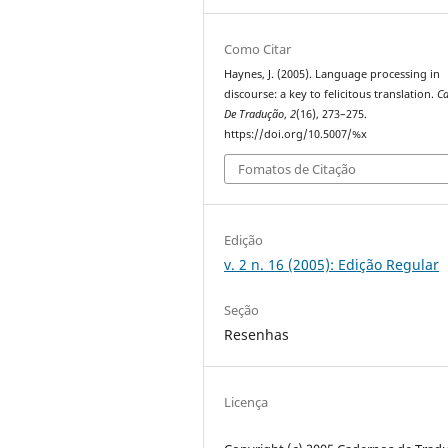
Como Citar
Haynes, J. (2005). Language processing in
discourse: a key to felicitous translation.
C
De Tradução
,
2
(16), 273–275.
https://doi.org/10.5007/%x
Fomatos de Citação
Edição
v. 2 n. 16 (2005): Edição Regular
Seção
Resenhas
Licença