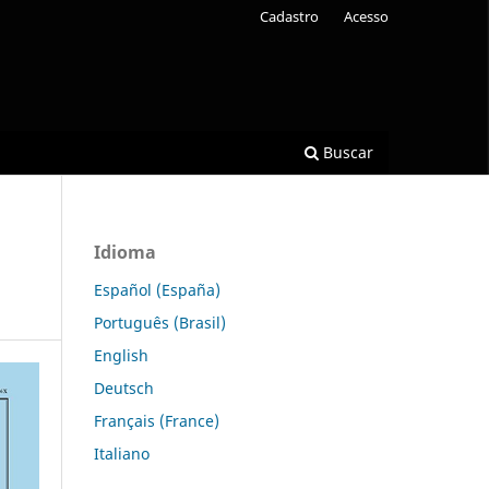
Cadastro
Acesso
Buscar
Idioma
.
Español (España)
Português (Brasil)
English
Deutsch
Français (France)
Italiano