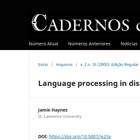
Número Atual
Números Anteriores
Notícias
Início
/
Arquivos
/
v. 2 n. 16 (2005): Edição Regular
Language processing in disc
Jamie Haynes
St. Lawrence University
DOI:
https://doi.org/10.5007/%25x