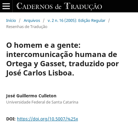
Início
/
Arquivos
/
v. 2 n. 16 (2005): Edição Regular
/
Resenhas de Tradução
O homem e a gente:
intercomunicação humana de
Ortega y Gasset, traduzido por
José Carlos Lisboa.
José Guillermo Culleton
Universidade Federal de Santa Catarina
DOI:
https://doi.org/10.5007/%25x