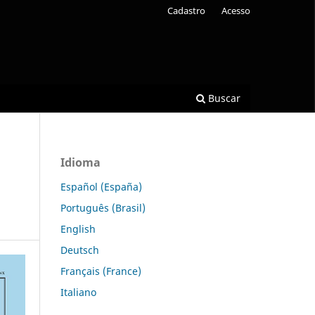
Cadastro
Acesso
Buscar
Idioma
Español (España)
Português (Brasil)
English
Deutsch
Français (France)
Italiano