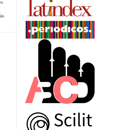
ou
ção