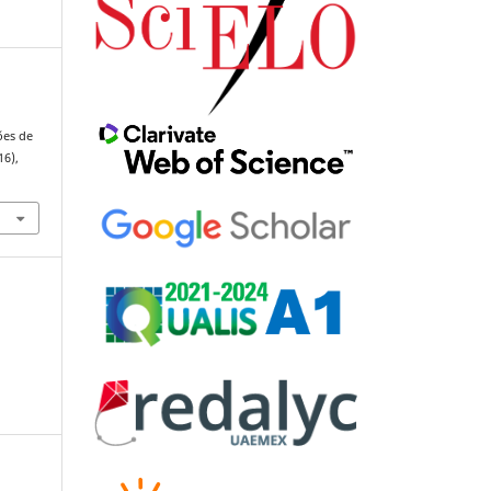
ões de
16),