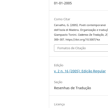
01-01-2005
Como Citar
Carvalho, G. (2005). Poeti contemporanei
dell’isola di Madera. Organização e traduç
Giampaolo Tonini.
Cadernos De Tradução
,
2
(
300–307. https://doi.org/10.5007/%x
Fomatos de Citação
Edição
v. 2 n. 16 (2005): Edição Regular
Seção
Resenhas de Tradução
Licença