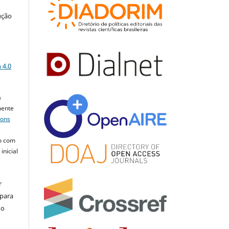
ução
a
 4.0
a
mente
mons
o com
inicial
r
 para
do