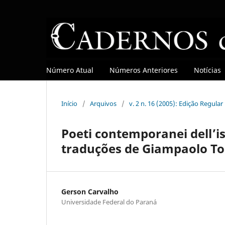
Número Atual
Números Anteriores
Notícias
Início
/
Arquivos
/
v. 2 n. 16 (2005): Edição Regular
Poeti contemporanei dell’i
traduções de Giampaolo To
Gerson Carvalho
Universidade Federal do Paraná