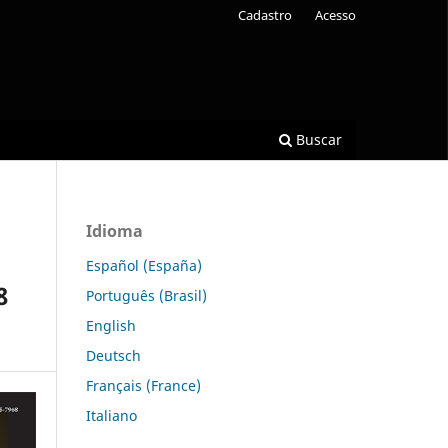
Cadastro
Acesso
Buscar
Idioma
Español (España)
8
Português (Brasil)
English
Deutsch
Français (France)
Italiano