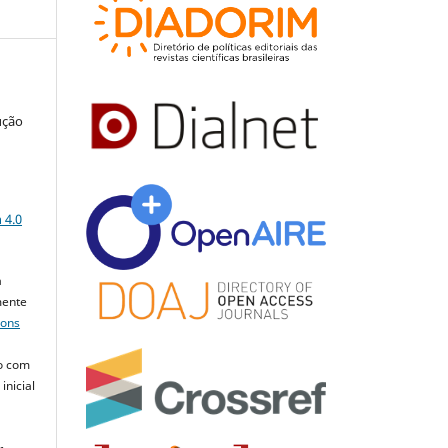
ução
a
 4.0
a
mente
mons
o com
inicial