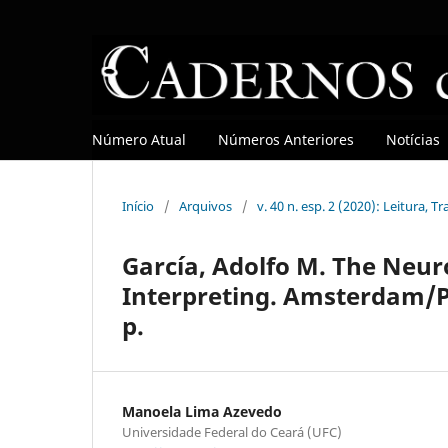
Número Atual
Números Anteriores
Notícias
Início
/
Arquivos
/
v. 40 n. esp. 2 (2020): Leitura, 
García, Adolfo M. The Neur
Interpreting. Amsterdam/Ph
p.
Manoela Lima Azevedo
Universidade Federal do Ceará (UFC)