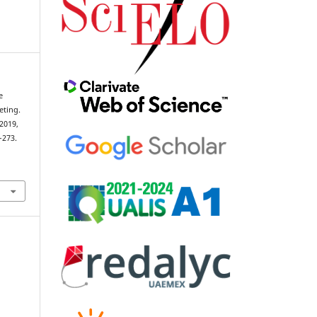
e
eting.
2019,
–273.