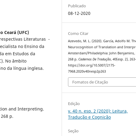
Publicado
08-12-2020
do Ceará (UFC)
Como Citar
espectivas Literaturas -
Azevedo, M. L. (2020). García, Adolfo M. Th
ecialista no Ensino da
Neurocognition of Translation and Interpr
nda em Estudos da
Amsterdam/Philadelphia: John Benjamins, 
268 p.
Cadernos De Tradução
,
40
(esp. 2), 263
C). No âmbito
https://doi.org/10.5007/2175-
ino da língua inglesa.
7968.2020v40nesp2p263
Fomatos de Citação
Edição
tion and Interpreting.
v. 40 n. esp. 2 (2020): Leitura,
 268 p.
Tradução e Cognição
Seção