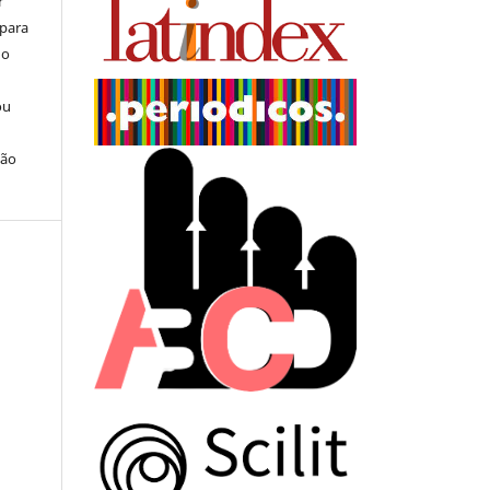
r
 para
do
ou
ção