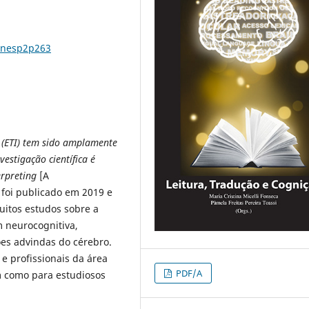
40nesp2p263
 (ETI) tem sido amplamente
estigação científica é
erpreting
[A
foi publicado em 2019 e
uitos estudos sobre a
 neurocognitiva,
ões advindas do cérebro.
e profissionais da área
PDF/A
im como para estudiosos