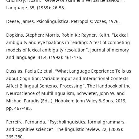
Chomksy, Noam. “Review of skinner’s Verbal Behaviour”.
Language. 35, (1959): 26-58.
Deese, James. Psicolinguística. Petrópolis: Vozes, 1976.
Dopkins, Stephen; Morris, Robin K.; Rayner, Keith. “Lexical
ambiguity and eye fixations in reading: A test of competing
models of lexical ambiguity resolution”. Journal of memory
and language. 31.4, (1992): 461-476.
Dussias, Paola E.; et al. “What Language Experience Tells us
about Cognition: Variable Input and Interactional Contexts
Affect Bilingual Sentence Processing”. The Handbook of the
Neuroscience of Multilingualism, Schwieter, John W. and
Michael Paradis (Eds.). Hoboken: John Wiley & Sons. 2019,
pp. 467-485.
Ferreira, Fernanda. “Psycholinguistics, formal grammars,
and cognitive science”. The linguistic review. 22, (2005):
365-380.