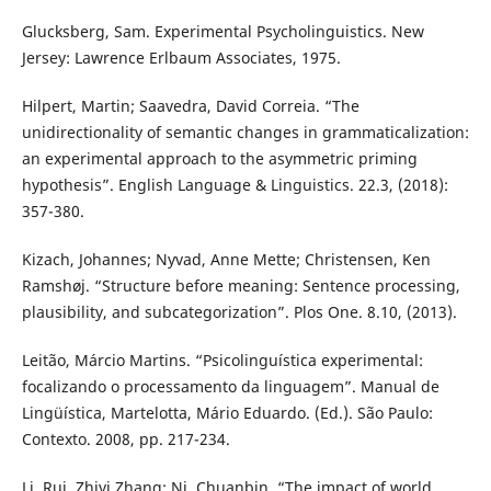
Glucksberg, Sam. Experimental Psycholinguistics. New
Jersey: Lawrence Erlbaum Associates, 1975.
Hilpert, Martin; Saavedra, David Correia. “The
unidirectionality of semantic changes in grammaticalization:
an experimental approach to the asymmetric priming
hypothesis”. English Language & Linguistics. 22.3, (2018):
357-380.
Kizach, Johannes; Nyvad, Anne Mette; Christensen, Ken
Ramshøj. “Structure before meaning: Sentence processing,
plausibility, and subcategorization”. Plos One. 8.10, (2013).
Leitão, Márcio Martins. “Psicolinguística experimental:
focalizando o processamento da linguagem”. Manual de
Lingüística, Martelotta, Mário Eduardo. (Ed.). São Paulo:
Contexto. 2008, pp. 217-234.
Li, Rui, Zhiyi Zhang; Ni, Chuanbin. “The impact of world