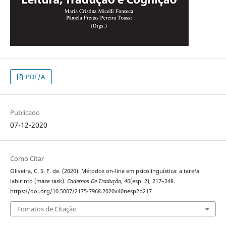
PDF/A
Publicado
07-12-2020
Como Citar
Oliveira, C. S. F. de. (2020). Métodos on-line em psicolinguística: a tarefa
labirinto (maze task).
Cadernos De Tradução
,
40
(esp. 2), 217–248.
https://doi.org/10.5007/2175-7968.2020v40nesp2p217
Fomatos de Citação