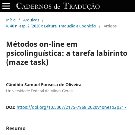
Início
/
Arquivos
/
v. 40 n. esp. 2 (2020): Leitura, Tradução e Cognição
/
Artigos
Métodos on-line em
psicolinguística: a tarefa labirinto
(maze task)
Cândido Samuel Fonseca de Oliveira
Universidade Federal de Minas Gerais
DOI:
https://doi.org/10.5007/2175-7968.2020v40nesp2p217
Resumo