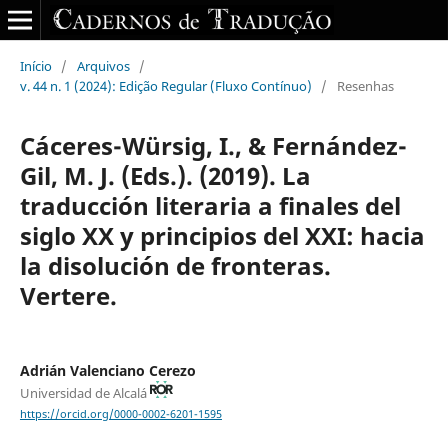
Início
/
Arquivos
/
v. 44 n. 1 (2024): Edição Regular (Fluxo Contínuo)
/
Resenhas
Cáceres-Würsig, I., & Fernández-
Gil, M. J. (Eds.). (2019). La
traducción literaria a finales del
siglo XX y principios del XXI: hacia
la disolución de fronteras.
Vertere.
Adrián Valenciano Cerezo
Universidad de Alcalá
https://orcid.org/0000-0002-6201-1595