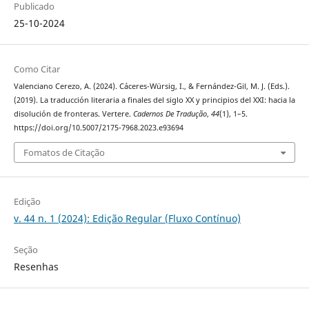
Publicado
25-10-2024
Como Citar
Valenciano Cerezo, A. (2024). Cáceres-Würsig, I., & Fernández-Gil, M. J. (Eds.).
(2019). La traducción literaria a finales del siglo XX y principios del XXI: hacia la
disolución de fronteras. Vertere.
Cadernos De Tradução
,
44
(1), 1–5.
https://doi.org/10.5007/2175-7968.2023.e93694
Fomatos de Citação
Edição
v. 44 n. 1 (2024): Edição Regular (Fluxo Contínuo)
Seção
Resenhas