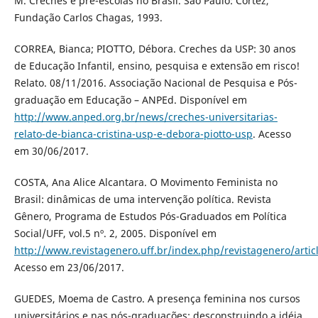
M. Creches e pré-escolas no Brasil. São Paulo: Cortez,
Fundação Carlos Chagas, 1993.
CORREA, Bianca; PIOTTO, Débora. Creches da USP: 30 anos
de Educação Infantil, ensino, pesquisa e extensão em risco!
Relato. 08/11/2016. Associação Nacional de Pesquisa e Pós-
graduação em Educação – ANPEd. Disponível em
http://www.anped.org.br/news/creches-universitarias-
relato-de-bianca-cristina-usp-e-debora-piotto-usp
. Acesso
em 30/06/2017.
COSTA, Ana Alice Alcantara. O Movimento Feminista no
Brasil: dinâmicas de uma intervenção política. Revista
Gênero, Programa de Estudos Pós-Graduados em Política
Social/UFF, vol.5 nº. 2, 2005. Disponível em
http://www.revistagenero.uff.br/index.php/revistagenero/artic
Acesso em 23/06/2017.
GUEDES, Moema de Castro. A presença feminina nos cursos
universitários e nas pós-graduações: desconstruindo a idéia