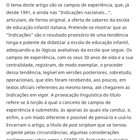
O tema deste artigo são os campos de experiência, que, já
desde 1991, e ainda nas “Indicações nacionais...”,
articulam, de forma original, a oferta de saberes da escola
de educação infantil italiana. Pretende-se mostrar que as
“Indicações” são o resultado provisório de uma tendência
longa e potente de didatizar a escola de educação infantil,
adequando-a às lógicas avaliativas da escola que segue. Os
campos de experiência, com os seus 30 anos de vida e a sua
centralidade, registram, de modo exemplar, o proceder
dessa tendência, legível em versões posteriores, sobretudo,
operacionais, que eles foram recebendo, aos poucos, em
textos oficiais referentes ao mesmo tema, até chegarem às
Indicações em vigor. A provocação linguística do título
refere-se à
torção
à qual o conceito de campos de
experiência é submetido, às aporias às quais ela conduz, e,
enfim, a um modo diferente e possível de pensá-lo e usá-lo.
Encerram o artigo, a título de
post scriptum
que se tornou
urgente pelas circunstâncias, algumas considerações
preliminares sobre como a COVID-19, fechando as escolas