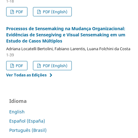
1-18
PDF
PDF (English)
Processos de Sensemaking na Mudança Organizacional:
Evidências de Sensegiving e Visual Sensemaking em um
Estudo de Casos Múltiplos
Adriana Locatelli Bertolini, Fabiano Larentis, Luana Folchini da Costa
1-39
PDF
PDF (English)
Ver Todas as Edições
Idioma
English
Español (España)
Português (Brasil)