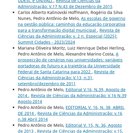
UDESC e UNIVALI
,
Revista de Ciências da
Administração: V.17 N.43 de Dezembro de 2015
Carlos Alberto Kalinovski Hoffmann, Rogério da Silva
Nunes, Pedro Antônio de Melo,
As escolas de governo
na gestão pública: caminhos da educação corporativa
para a transformação digital municipal
,
Revista de
Ciências da Administração: v. 2 n. Especial (2025):
Summit Cidades - 2023/2024
Mariana Oliveira Moritz, Luiz Henrique Debei Herling,
Pedro Antônio de Melo, Alexandre Marino Costa,
A
prospecção de cenários nas universidades: variáveis
portadoras de futuro e a trajetória da Universidade
Federal de Santa Catarina para 2022
,
Revista de
Ciências da Administração: V.13, n.31,
setembro/dezembro de 2011
Pedro Antônio de Melo,
Editorial V.16, N.39, Agosto de
2014
,
Revista de Ciências da Administração: V.16 N.39
Agosto 2014
Pedro Antônio de Melo,
EDITORIAL V. 16, N. 38, ABRIL
DE 2014
,
Revista de Ciências da Administração: v.16
n.38 Abril 2014
Pedro Antônio de Melo,
Editorial V. 15, N. 36, Agosto
de 2013
,
Revista de Ciências da Administração: v.15,