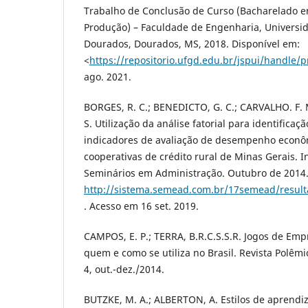
Trabalho de Conclusão de Curso (Bacharelado 
Produção) – Faculdade de Engenharia, Universi
Dourados, Dourados, MS, 2018. Disponível em:
<
https://repositorio.ufgd.edu.br/jspui/handle/p
ago. 2021.
BORGES, R. C.; BENEDICTO, G. C.; CARVALHO. F. M
S. Utilização da análise fatorial para identificaç
indicadores de avaliação de desempenho econô
cooperativas de crédito rural de Minas Gerais. 
Seminários em Administração. Outubro de 2014.
http://sistema.semead.com.br/17semead/result
. Acesso em 16 set. 2019.
CAMPOS, E. P.; TERRA, B.R.C.S.S.R. Jogos de Em
quem e como se utiliza no Brasil. Revista Polêmica
4, out.-dez./2014.
BUTZKE, M. A.; ALBERTON, A. Estilos de aprendi