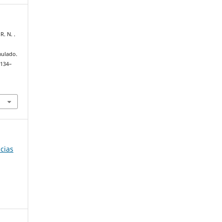
R. N. .
ulado.
 134–
ncias