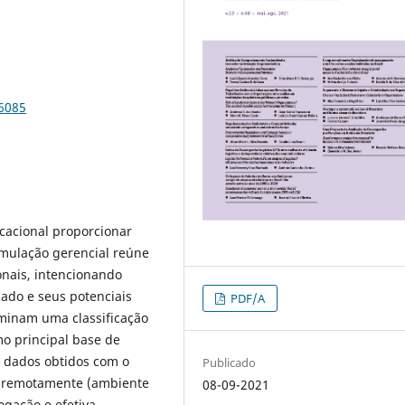
76085
cacional proporcionar
imulação gerencial reúne
onais, intencionando
do e seus potenciais
PDF/A
rminam uma classificação
o principal base de
de dados obtidos com o
Publicado
e remotamente (ambiente
08-09-2021
ogação e efetiva