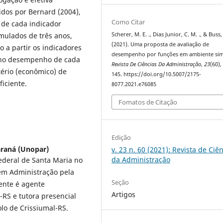
dos por Bernard (2004),
Como Citar
 de cada indicador
imulados de três anos,
Scherer, M. E. ., Dias Junior, C. M. ., & Buss, 
(2021). Uma proposta de avaliação de
a partir os indicadores
desempenho por funções em ambiente sim
 no desempenho de cada
Revista De Ciências Da Administração
,
23
(60),
tério (econômico) de
145. https://doi.org/10.5007/2175-
iciente.
8077.2021.e76085
Fomatos de Citação
Edição
araná (Unopar)
v. 23 n. 60 (2021): Revista de Ciê
da Administração
deral de Santa Maria no
em Administração pela
Seção
ente é agente
Artigos
-RS e tutora presencial
lo de Crissiumal-RS.