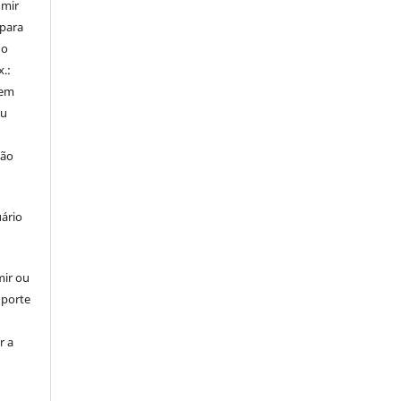
umir
 para
do
x.:
 em
ou
ção
uário
mir ou
uporte
r a