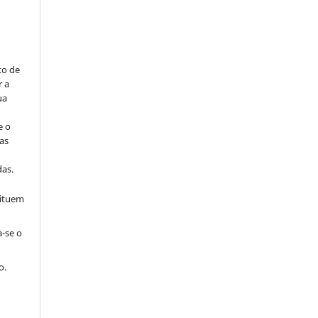
to de
r a
ua
e o
as
s
as.
tituem
a-se o
o.