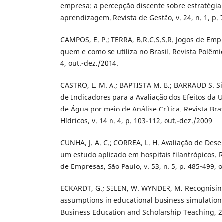
empresa: a percepção discente sobre estratégia
aprendizagem. Revista de Gestão, v. 24, n. 1, p. 
CAMPOS, E. P.; TERRA, B.R.C.S.S.R. Jogos de Em
quem e como se utiliza no Brasil. Revista Polêmica
4, out.-dez./2014.
CASTRO, L. M. A.; BAPTISTA M. B.; BARRAUD S. S
de Indicadores para a Avaliação dos Efeitos da
de Água por meio de Análise Crítica. Revista Bra
Hídricos, v. 14 n. 4, p. 103-112, out.-dez./2009
CUNHA, J. A. C.; CORREA, L. H. Avaliação de De
um estudo aplicado em hospitais filantrópicos. 
de Empresas, São Paulo, v. 53, n. 5, p. 485-499, o
ECKARDT, G.; SELEN, W. WYNDER, M. Recognising 
assumptions in educational business simulation
Business Education and Scholarship Teaching, 20