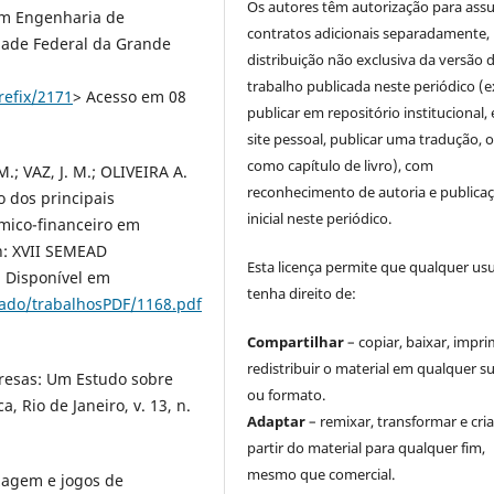
Os autores têm autorização para ass
em Engenharia de
contratos adicionais separadamente,
dade Federal da Grande
distribuição não exclusiva da versão 
trabalho publicada neste periódico (e
refix/2171
> Acesso em 08
publicar em repositório institucional,
site pessoal, publicar uma tradução, 
como capítulo de livro), com
.; VAZ, J. M.; OLIVEIRA A.
reconhecimento de autoria e publica
ão dos principais
inicial neste periódico.
mico-financeiro em
In: XVII SEMEAD
Esta licença permite que qualquer us
 Disponível em
tenha direito de:
ado/trabalhosPDF/1168.pdf
Compartilhar
– copiar, baixar, impri
redistribuir o material em qualquer s
presas: Um Estudo sobre
ou formato.
, Rio de Janeiro, v. 13, n.
Adaptar
– remixar, transformar e cria
partir do material para qualquer fim,
mesmo que comercial.
zagem e jogos de