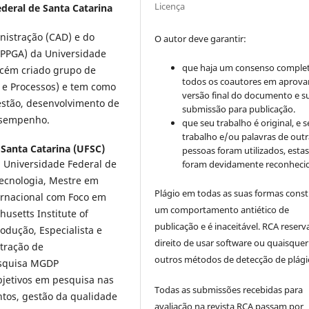
Licença
deral de Santa Catarina
istração (CAD) e do
O autor deve garantir:
 (PPGA) da Universidade
que haja um consenso comple
ecém criado grupo de
todos os coautores em aprova
e Processos) e tem como
versão final do documento e s
estão, desenvolvimento de
submissão para publicação.
desempenho.
que seu trabalho é original, e s
trabalho e/ou palavras de outr
 Santa Catarina (UFSC)
pessoas foram utilizados, esta
 Universidade Federal de
foram devidamente reconhecid
tecnologia, Mestre em
Plágio em todas as suas formas cons
ernacional com Foco em
um comportamento antiético de
usetts Institute of
publicação e é inaceitável. RCA reserv
odução, Especialista e
direito de usar software ou quaisquer
tração de
outros métodos de detecção de plági
esquisa MGDP
bjetivos em pesquisa nas
Todas as submissões recebidas para
ntos, gestão da qualidade
avaliação na revista RCA passam por