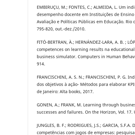
EMBIRUÇU, M.; FONTES, C.; ALMEIDA, L. Um indi
desempenho docente em Instituições de Ensino 
Avaliação e Políticas Públicas em Educação. Rio de
795-820, out.-dez./2010.
FITÓ-BERTRAN, À.; HERNÁNDEZ-LARA, A. B. ; LÓPEZ
competences on learning results na educational
business simulator. Computers in Human Behavior
914.
FRANCISCHINI, A. S. N.; FRANCISCHINI, P. G. I
dos objetivos à ação- Métodos para elaborar KPIs
de Janeiro: Alta books, 2017.
GONEN, A.; FRANK, M. Learning through busines
successes and failures. On the Horizon, Vol. 17.
JUNGLES, B. F.; RODRIGUES, J.S.; GARCIA, S.F.A.
competências com jogos de empresas: pesquisa