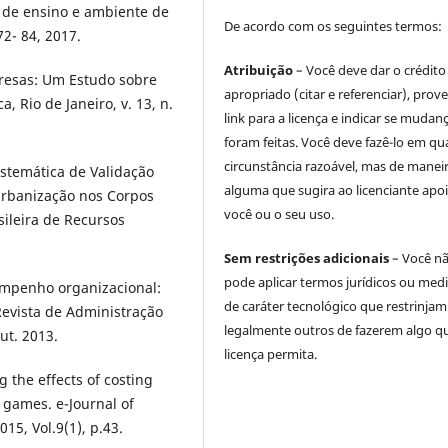
 de ensino e ambiente de
De acordo com os seguintes termos:
72- 84, 2017.
Atribuição
– Você deve dar o crédito
presas: Um Estudo sobre
apropriado (citar e referenciar), prov
, Rio de Janeiro, v. 13, n.
link para a licença e indicar se mudan
foram feitas. Você deve fazê-lo em qu
circunstância razoável, mas de manei
istemática de Validação
alguma que sugira ao licenciante apoi
 Urbanização nos Corpos
você ou o seu uso.
sileira de Recursos
Sem restrições adicionais
– Você n
pode aplicar termos jurídicos ou med
sempenho organizacional:
de caráter tecnológico que restrinjam
Revista de Administração
legalmente outros de fazerem algo q
ut. 2013.
licença permita.
the effects of costing
 games. e-Journal of
15, Vol.9(1), p.43.