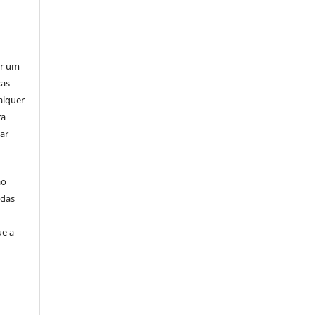
er um
ças
alquer
ra
ar
ão
idas
ue a