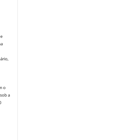
de
na
ário,
m o
 sob a
0