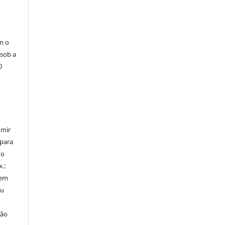
m o
 sob a
0
umir
 para
do
x.:
 em
ou
ção