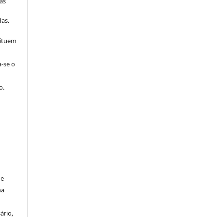
as
s
as.
tituem
a-se o
o.
de
na
ário,