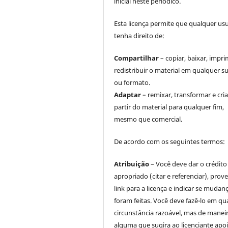
inicial neste periódico.
Esta licença permite que qualquer us
tenha direito de:
Compartilhar
– copiar, baixar, impri
redistribuir o material em qualquer s
ou formato.
Adaptar
– remixar, transformar e cria
partir do material para qualquer fim,
mesmo que comercial.
De acordo com os seguintes termos:
Atribuição
– Você deve dar o crédito
apropriado (citar e referenciar), prov
link para a licença e indicar se mudan
foram feitas. Você deve fazê-lo em qu
circunstância razoável, mas de manei
alguma que sugira ao licenciante apoi