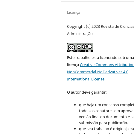
Licença
Copyright (c) 2023 Revista de Ciência
Administração
Este trabalho está licenciado sob um
licença
Creative Commons Attribution
NonCommercial-NoDerivatives 4.0
International License
.
O autor deve garantir:
que haja um consenso comple
todos os coautores em aprova
versão final do documento e s
submissão para publicação.
que seu trabalho é original, e s