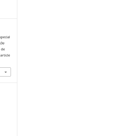
special
 Da
o de
article