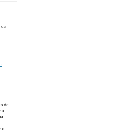
s da
a
-
to de
r a
ua
e o