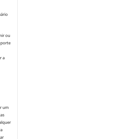
uário
mir ou
uporte
r a
er um
ças
alquer
ra
ar