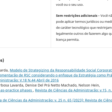
você ou o seu uso.
Sem restrições adicionais
– Você n
pode aplicar termos jurídicos ou med
de caráter tecnológico que restrinjam
legalmente outros de fazerem algo q
licença permita.
s)
varda,
Modelo de Strategizing da Responsabilidade Social Corporat
lementação de RSC considerando o enfoque da Estratégia como Prá
inistração: V.18 N.44 Abril de 2016
arbosa Lavarda, Denise Del Prá Netto Machado, Nelson Hein,
-as-practice phases
,
Revista de Ciências da Administração: v.15, n.
a de Ciências da Administração: v. 25 n. 65 (2023): Revista de Ciên