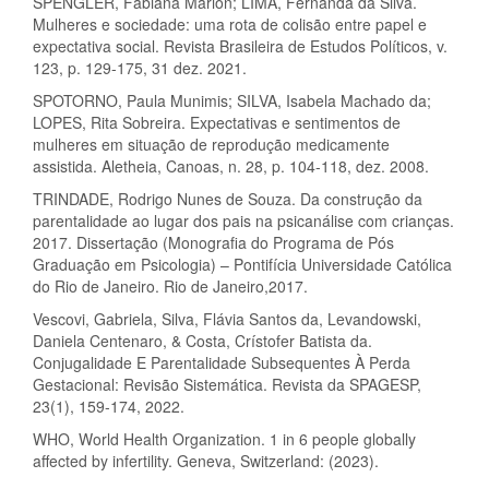
SPENGLER, Fabiana Marion; LIMA, Fernanda da Silva.
Mulheres e sociedade: uma rota de colisão entre papel e
expectativa social. Revista Brasileira de Estudos Políticos, v.
123, p. 129-175, 31 dez. 2021.
SPOTORNO, Paula Munimis; SILVA, Isabela Machado da;
LOPES, Rita Sobreira. Expectativas e sentimentos de
mulheres em situação de reprodução medicamente
assistida. Aletheia, Canoas, n. 28, p. 104-118, dez. 2008.
TRINDADE, Rodrigo Nunes de Souza. Da construção da
parentalidade ao lugar dos pais na psicanálise com crianças.
2017. Dissertação (Monografia do Programa de Pós
Graduação em Psicologia) – Pontifícia Universidade Católica
do Rio de Janeiro. Rio de Janeiro,2017.
Vescovi, Gabriela, Silva, Flávia Santos da, Levandowski,
Daniela Centenaro, & Costa, Crístofer Batista da.
Conjugalidade E Parentalidade Subsequentes À Perda
Gestacional: Revisão Sistemática. Revista da SPAGESP,
23(1), 159-174, 2022.
WHO, World Health Organization. 1 in 6 people globally
affected by infertility. Geneva, Switzerland: (2023).