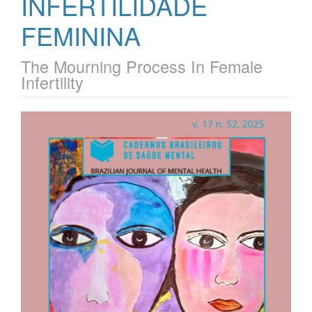
INFERTILIDADE
FEMININA
The Mourning Process In Female
Infertility
Barra
lateral
de
artigos