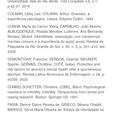
Universidade Vale do Rio Verde. Três Corações, v.6, n.1,
p.42-47, 2016.
COLMAN, Libby Lee; COLMAN, Arthur. Gravidez: a
experiência psicológica. Lisboa: Edições Colibri, 1994.
CUNHA, Maria do Carmo Vieira; CARVALHO, João Alberto;
ALBUQUERQUE, Rivaldo Mendes; Ludermir, Ana Bernarda;
Novaes, Moacir. Infertilidade: associação com transtornos
mentais comuns e a importância do apoio social. Revista de
Psiquiatria do Rio Grande do Sul, v. 30, n. 3, p. 201–210, set.
2008.
DEMONTIGNY, Francine; VERDON, Chantal; MEUNIER,
Sophie; GERVAIS, Christine; COTÉ, Isabel. Protective and
risk factors for women’s mental health after a spontaneous
abortion. Revista Latino-Americana de Enfermagem, v. 28, p.
e3350, 2020.
DUNKEL-SCHETTER, Christine; LOBEL, Marci. Psychological
reactions to infertility. Infertility: Perspectives from stress and
coping research. Boston: Springer US, 1991.
FARIA, Dieime Elaine Pereira de; GRIECO, Silvana Chedid;
BARROS, Sônia Maria Oliveira de. Efeitos da infertilidade no