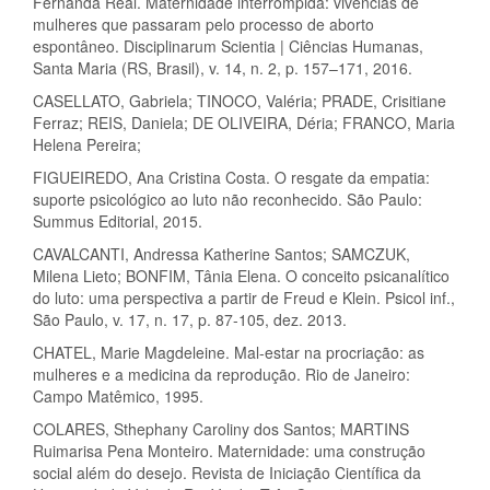
Fernanda Real. Maternidade interrompida: vivências de
mulheres que passaram pelo processo de aborto
espontâneo. Disciplinarum Scientia | Ciências Humanas,
Santa Maria (RS, Brasil), v. 14, n. 2, p. 157–171, 2016.
CASELLATO, Gabriela; TINOCO, Valéria; PRADE, Crisitiane
Ferraz; REIS, Daniela; DE OLIVEIRA, Déria; FRANCO, Maria
Helena Pereira;
FIGUEIREDO, Ana Cristina Costa. O resgate da empatia:
suporte psicológico ao luto não reconhecido. São Paulo:
Summus Editorial, 2015.
CAVALCANTI, Andressa Katherine Santos; SAMCZUK,
Milena Lieto; BONFIM, Tânia Elena. O conceito psicanalítico
do luto: uma perspectiva a partir de Freud e Klein. Psicol inf.,
São Paulo, v. 17, n. 17, p. 87-105, dez. 2013.
CHATEL, Marie Magdeleine. Mal-estar na procriação: as
mulheres e a medicina da reprodução. Rio de Janeiro:
Campo Matêmico, 1995.
COLARES, Sthephany Caroliny dos Santos; MARTINS
Ruimarisa Pena Monteiro. Maternidade: uma construção
social além do desejo. Revista de Iniciação Científica da