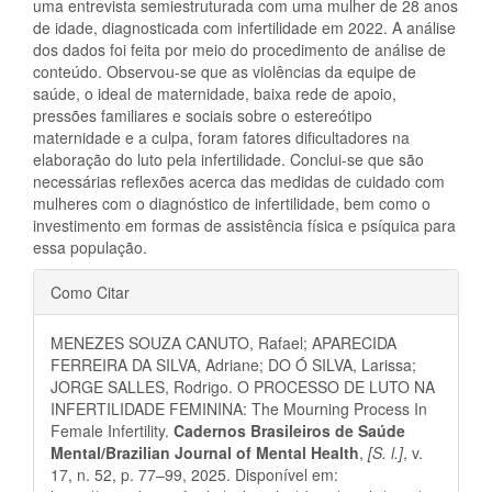
uma entrevista semiestruturada com uma mulher de 28 anos
de idade, diagnosticada com infertilidade em 2022. A análise
dos dados foi feita por meio do procedimento de análise de
conteúdo. Observou-se que as violências da equipe de
saúde, o ideal de maternidade, baixa rede de apoio,
pressões familiares e sociais sobre o estereótipo
maternidade e a culpa, foram fatores dificultadores na
elaboração do luto pela infertilidade. Conclui-se que são
necessárias reflexões acerca das medidas de cuidado com
mulheres com o diagnóstico de infertilidade, bem como o
investimento em formas de assistência física e psíquica para
essa população.
Detalhes
Como Citar
do
MENEZES SOUZA CANUTO, Rafael; APARECIDA
artigo
FERREIRA DA SILVA, Adriane; DO Ó SILVA, Larissa;
JORGE SALLES, Rodrigo. O PROCESSO DE LUTO NA
INFERTILIDADE FEMININA: The Mourning Process In
Female Infertility.
Cadernos Brasileiros de Saúde
Mental/Brazilian Journal of Mental Health
,
[S. l.]
, v.
17, n. 52, p. 77–99, 2025. Disponível em: