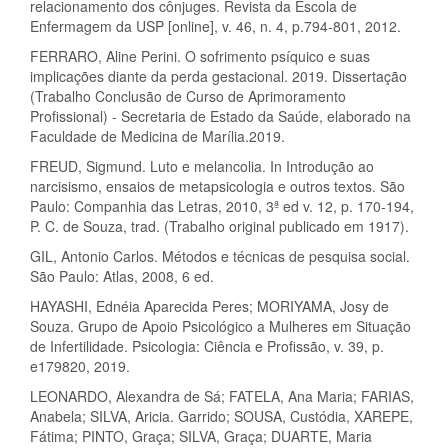
relacionamento dos cônjuges. Revista da Escola de
Enfermagem da USP [online], v. 46, n. 4, p.794-801, 2012.
FERRARO, Aline Perini. O sofrimento psíquico e suas
implicações diante da perda gestacional. 2019. Dissertação
(Trabalho Conclusão de Curso de Aprimoramento
Profissional) - Secretaria de Estado da Saúde, elaborado na
Faculdade de Medicina de Marília.2019.
FREUD, Sigmund. Luto e melancolia. In Introdução ao
narcisismo, ensaios de metapsicologia e outros textos. São
Paulo: Companhia das Letras, 2010, 3ª ed v. 12, p. 170-194,
P. C. de Souza, trad. (Trabalho original publicado em 1917).
GIL, Antonio Carlos. Métodos e técnicas de pesquisa social.
São Paulo: Atlas, 2008, 6 ed.
HAYASHI, Ednéia Aparecida Peres; MORIYAMA, Josy de
Souza. Grupo de Apoio Psicológico a Mulheres em Situação
de Infertilidade. Psicologia: Ciência e Profissão, v. 39, p.
e179820, 2019.
LEONARDO, Alexandra de Sá; FATELA, Ana Maria; FARIAS,
Anabela; SILVA, Aricia. Garrido; SOUSA, Custódia, XAREPE,
Fátima; PINTO, Graça; SILVA, Graça; DUARTE, Maria