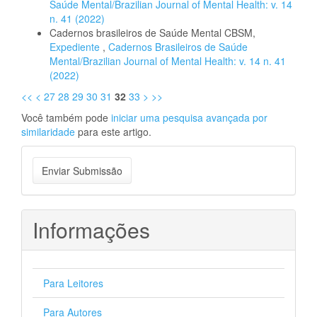
Saúde Mental/Brazilian Journal of Mental Health: v. 14
n. 41 (2022)
Cadernos brasileiros de Saúde Mental CBSM,
Expediente
,
Cadernos Brasileiros de Saúde
Mental/Brazilian Journal of Mental Health: v. 14 n. 41
(2022)
<<
<
27
28
29
30
31
32
33
>
>>
Você também pode
iniciar uma pesquisa avançada por
similaridade
para este artigo.
Enviar
Enviar Submissão
Submissão
Informações
Para Leitores
Para Autores