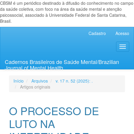
CBSM é um periódico destinado à difusão do conhecimento no campo
da saúde coletiva, com foco na área da saúde mental e atenção
psicossocial, associado à Universidade Federal de Santa Catarina,
Brasil.
Navegação
Cadastro
Acesso
Principal
Conteúdo
Toggl
principal
naviga
Barra
Lateral
Cadernos Brasileiros de Saúde Mental/Brazilian
Journal of Mental Health
Início
Arquivos
v. 17 n. 52 (2025): .
Artigos originais
O PROCESSO DE
LUTO NA