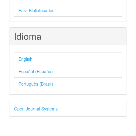
Para Bibliotecários
Idioma
English
Español (España)
Português (Brasil)
Desenvolvido
Open Journal Systems
por