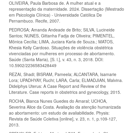
OLIVEIRA, Paula Barbosa de. A mulher atual e a
representação da maternidade. 2024. Dissertação (Mestrado
em Psicologia Clínica) - Universidade Católica De
Pernambuco. Recife, 2007.
PEDROSA; Amanda Andeade de Brito; SILVA, Lucineide
Santos; NUNES, Gittanha Fadja de Oliveira; PIMENTEL,
Mônica Cecília; LIMA, Juciara Karla de Souza.; MATOS,
Khesia Kelly Cardoso. Situações de violência obstétrica
vivenciadas por mulheres em processo de abortamento.
Saúde (Santa Maria), [S. l.], v. 43, n. 3, 2018. DOI:
10.5902/2236583428449
REZAI, Shadi; BISRAM, Pameela; ALCANTARA, Isamarie
Lora; UPADHYAY, Ruchi; LARA, Carla; ELMADJIAN, Malvina.
Didelphys Uterus: A Case Report and Review of the
Literature. Case reports in obstetrics and gynecology, 2015.
ROCHA, Bianca Nunes Guedes do Amaral; UCHOA,
Severina Alice da Costa. Avaliação da atenção humanizada
ao abortamento: um estudo de avaliabilidade. Physis:
Revista de Saúde Coletiva [online], v. 23, n. 1, p.109-127,
2013.