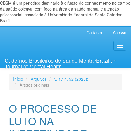
CBSM é um periódico destinado à difusão do conhecimento no campo
da saúde coletiva, com foco na área da saúde mental e atenção
psicossocial, associado à Universidade Federal de Santa Catarina,
Brasil.
Navegação
Cadastro
Acesso
Principal
Conteúdo
Toggl
principal
naviga
Barra
Lateral
Cadernos Brasileiros de Saúde Mental/Brazilian
Journal of Mental Health
Início
Arquivos
v. 17 n. 52 (2025): .
Artigos originais
O PROCESSO DE
LUTO NA