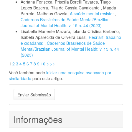
Adriana Fonseca, Priscilla Borelli Tavares, Tiago
Lopes Bezerra, Rita de Cassia Cavalcante , Magda
Barreto, Matheus Goveia,
A saúde mental resiste:
,
Cadernos Brasileiros de Saúde Mental/Brazilian
Journal of Mental Health: v. 15 n. 44 (2023)
Lisabelle Manente Mazaro, Iolanda Cristina Barberio,
Isabela Aparecida de Oliveira Lussi,
Recriart, trabalho
e cidadania:
,
Cadernos Brasileiros de Saúde
Mental/Brazilian Journal of Mental Health: v. 15 n. 44
(2023)
1
2
3
4
5
6
7
8
9
10
>
>>
Você também pode
iniciar uma pesquisa avançada por
similaridade
para este artigo.
Enviar
Enviar Submissão
Submissão
Informações