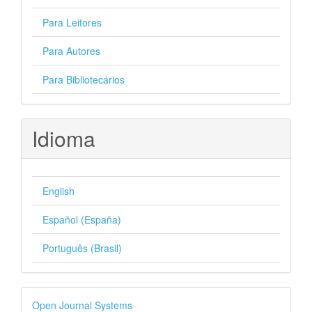
Para Leitores
Para Autores
Para Bibliotecários
Idioma
English
Español (España)
Português (Brasil)
Desenvolvido
Open Journal Systems