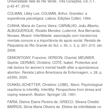
Universidade Vale do Rio Verde. Três Corações, v.6, n.1,
p.42-47, 2016.
COLMAN, Libby Lee; COLMAN, Arthur. Gravidez: a
experiência psicológica. Lisboa: Edições Colibri, 1994.
CUNHA, Maria do Carmo Vieira; CARVALHO, João Alberto;
ALBUQUERQUE, Rivaldo Mendes; Ludermir, Ana Bernarda;
Novaes, Moacir. Infertilidade: associação com transtornos
mentais comuns e a importância do apoio social. Revista de
Psiquiatria do Rio Grande do Sul, v. 30, n. 3, p. 201–210, set.
2008.
DEMONTIGNY, Francine; VERDON, Chantal; MEUNIER,
Sophie; GERVAIS, Christine; COTÉ, Isabel. Protective and
risk factors for women’s mental health after a spontaneous
abortion. Revista Latino-Americana de Enfermagem, v. 28, p.
e3350, 2020.
DUNKEL-SCHETTER, Christine; LOBEL, Marci. Psychological
reactions to infertility. Infertility: Perspectives from stress and
coping research. Boston: Springer US, 1991.
FARIA, Dieime Elaine Pereira de; GRIECO, Silvana Chedid;
BARROS, Sônia Maria Oliveira de. Efeitos da infertilidade no