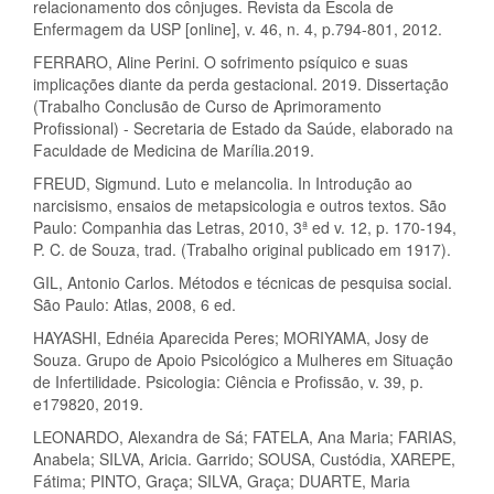
relacionamento dos cônjuges. Revista da Escola de
Enfermagem da USP [online], v. 46, n. 4, p.794-801, 2012.
FERRARO, Aline Perini. O sofrimento psíquico e suas
implicações diante da perda gestacional. 2019. Dissertação
(Trabalho Conclusão de Curso de Aprimoramento
Profissional) - Secretaria de Estado da Saúde, elaborado na
Faculdade de Medicina de Marília.2019.
FREUD, Sigmund. Luto e melancolia. In Introdução ao
narcisismo, ensaios de metapsicologia e outros textos. São
Paulo: Companhia das Letras, 2010, 3ª ed v. 12, p. 170-194,
P. C. de Souza, trad. (Trabalho original publicado em 1917).
GIL, Antonio Carlos. Métodos e técnicas de pesquisa social.
São Paulo: Atlas, 2008, 6 ed.
HAYASHI, Ednéia Aparecida Peres; MORIYAMA, Josy de
Souza. Grupo de Apoio Psicológico a Mulheres em Situação
de Infertilidade. Psicologia: Ciência e Profissão, v. 39, p.
e179820, 2019.
LEONARDO, Alexandra de Sá; FATELA, Ana Maria; FARIAS,
Anabela; SILVA, Aricia. Garrido; SOUSA, Custódia, XAREPE,
Fátima; PINTO, Graça; SILVA, Graça; DUARTE, Maria