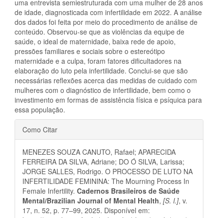
uma entrevista semiestruturada com uma mulher de 28 anos
de idade, diagnosticada com infertilidade em 2022. A análise
dos dados foi feita por meio do procedimento de análise de
conteúdo. Observou-se que as violências da equipe de
saúde, o ideal de maternidade, baixa rede de apoio,
pressões familiares e sociais sobre o estereótipo
maternidade e a culpa, foram fatores dificultadores na
elaboração do luto pela infertilidade. Conclui-se que são
necessárias reflexões acerca das medidas de cuidado com
mulheres com o diagnóstico de infertilidade, bem como o
investimento em formas de assistência física e psíquica para
essa população.
Detalhes
Como Citar
do
MENEZES SOUZA CANUTO, Rafael; APARECIDA
artigo
FERREIRA DA SILVA, Adriane; DO Ó SILVA, Larissa;
JORGE SALLES, Rodrigo. O PROCESSO DE LUTO NA
INFERTILIDADE FEMININA: The Mourning Process In
Female Infertility.
Cadernos Brasileiros de Saúde
Mental/Brazilian Journal of Mental Health
,
[S. l.]
, v.
17, n. 52, p. 77–99, 2025. Disponível em: