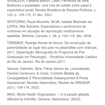
SPENGLER, Fabiana Marion; LIMA, Fernanda da Silva.
Mulheres e sociedade: uma rota de colisão entre papel e
expectativa social. Revista Brasileira de Estudos Políticos, v.
123, p. 129-175, 31 dez. 2021.
SPOTORNO, Paula Munimis; SILVA, Isabela Machado da;
LOPES, Rita Sobreira. Expectativas e sentimentos de
mulheres em situação de reprodução medicamente
assistida. Aletheia, Canoas, n. 28, p. 104-118, dez. 2008.
TRINDADE, Rodrigo Nunes de Souza. Da construção da
parentalidade ao lugar dos pais na psicanálise com crianças.
2017. Dissertação (Monografia do Programa de Pós
Graduação em Psicologia) – Pontifícia Universidade Católica
do Rio de Janeiro. Rio de Janeiro,2017.
Vescovi, Gabriela, Silva, Flávia Santos da, Levandowski,
Daniela Centenaro, & Costa, Crístofer Batista da.
Conjugalidade E Parentalidade Subsequentes À Perda
Gestacional: Revisão Sistemática. Revista da SPAGESP,
23(1), 159-174, 2022.
WHO, World Health Organization. 1 in 6 people globally
affected by infertility. Geneva, Switzerland: (2023).