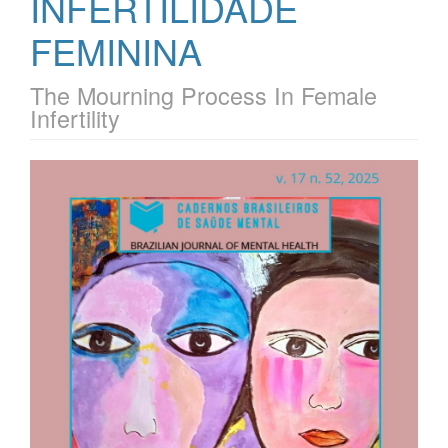
INFERTILIDADE
FEMININA
The Mourning Process In Female
Infertility
Barra
lateral
de
artigos