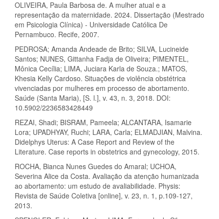
OLIVEIRA, Paula Barbosa de. A mulher atual e a
representação da maternidade. 2024. Dissertação (Mestrado
em Psicologia Clínica) - Universidade Católica De
Pernambuco. Recife, 2007.
PEDROSA; Amanda Andeade de Brito; SILVA, Lucineide
Santos; NUNES, Gittanha Fadja de Oliveira; PIMENTEL,
Mônica Cecília; LIMA, Juciara Karla de Souza.; MATOS,
Khesia Kelly Cardoso. Situações de violência obstétrica
vivenciadas por mulheres em processo de abortamento.
Saúde (Santa Maria), [S. l.], v. 43, n. 3, 2018. DOI:
10.5902/2236583428449
REZAI, Shadi; BISRAM, Pameela; ALCANTARA, Isamarie
Lora; UPADHYAY, Ruchi; LARA, Carla; ELMADJIAN, Malvina.
Didelphys Uterus: A Case Report and Review of the
Literature. Case reports in obstetrics and gynecology, 2015.
ROCHA, Bianca Nunes Guedes do Amaral; UCHOA,
Severina Alice da Costa. Avaliação da atenção humanizada
ao abortamento: um estudo de avaliabilidade. Physis:
Revista de Saúde Coletiva [online], v. 23, n. 1, p.109-127,
2013.