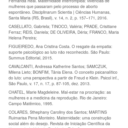
Fernanda Real. Maternidade interrompida: vivências de
mulheres que passaram pelo processo de aborto
espontâneo. Disciplinarum Scientia | Ciências Humanas,
Santa Maria (RS, Brasil), v. 14, n. 2, p. 157–171, 2016.
CASELLATO, Gabriela; TINOCO, Valéria; PRADE, Crisitiane
Ferraz; REIS, Daniela; DE OLIVEIRA, Déria; FRANCO, Maria
Helena Pereira;
FIGUEIREDO, Ana Cristina Costa. O resgate da empatia:
suporte psicológico ao luto não reconhecido. São Paulo:
Summus Editorial, 2015.
CAVALCANTI, Andressa Katherine Santos; SAMCZUK,
Milena Lieto; BONFIM, Tânia Elena. O conceito psicanalítico
do luto: uma perspectiva a partir de Freud e Klein. Psicol inf.,
São Paulo, v. 17, n. 17, p. 87-105, dez. 2013.
CHATEL, Marie Magdeleine. Mal-estar na procriação: as
mulheres e a medicina da reprodução. Rio de Janeiro:
Campo Matêmico, 1995.
COLARES, Sthephany Caroliny dos Santos; MARTINS
Ruimarisa Pena Monteiro. Maternidade: uma construção
social além do desejo. Revista de Iniciação Científica da