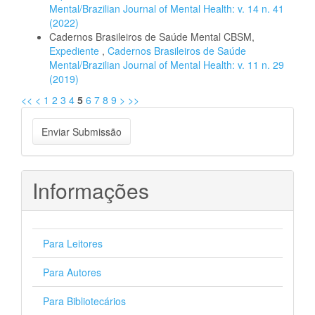
Mental/Brazilian Journal of Mental Health: v. 14 n. 41
(2022)
Cadernos Brasileiros de Saúde Mental CBSM,
Expediente
,
Cadernos Brasileiros de Saúde
Mental/Brazilian Journal of Mental Health: v. 11 n. 29
(2019)
<<
<
1
2
3
4
5
6
7
8
9
>
>>
Enviar
Enviar Submissão
Submissão
Informações
Para Leitores
Para Autores
Para Bibliotecários