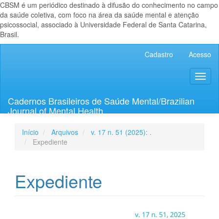
CBSM é um periódico destinado à difusão do conhecimento no campo
da saúde coletiva, com foco na área da saúde mental e atenção
psicossocial, associado à Universidade Federal de Santa Catarina,
Brasil.
Navegação
Cadastro
Acesso
Principal
Conteúdo
Toggl
principal
naviga
Barra
Lateral
Cadernos Brasileiros de Saúde Mental/Brazilian
Journal of Mental Health
Início
Arquivos
v. 17 n. 51 (2025): .
Expediente
Expediente
Barra