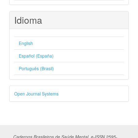
Idioma
English
Español (España)
Português (Brasil)
Desenvolvido
Open Journal Systems
por
Cadernos
Br
asileiros
de Saúde Mental, e-ISSN 2595-