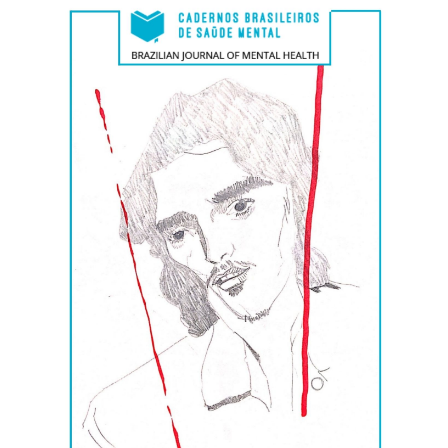
lateral
de
artigos