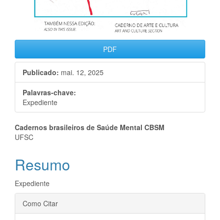
PDF
Publicado:
mai. 12, 2025
Palavras-chave:
Expediente
Conteúdo
Cadernos brasileiros de Saúde Mental CBSM
UFSC
do
Resumo
artigo
principal
Expediente
Detalhes
Como Citar
do