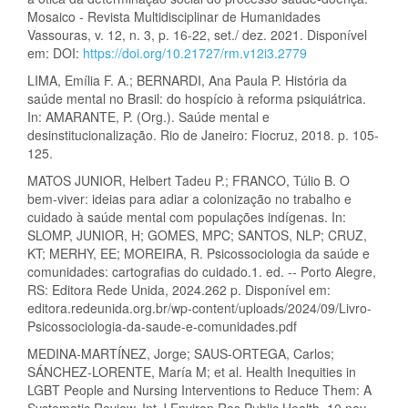
Mosaico - Revista Multidisciplinar de Humanidades
Vassouras, v. 12, n. 3, p. 16-22, set./ dez. 2021. Disponível
em: DOI:
https://doi.org/10.21727/rm.v12i3.2779
LIMA, Emília F. A.; BERNARDI, Ana Paula P. História da
saúde mental no Brasil: do hospício à reforma psiquiátrica.
In: AMARANTE, P. (Org.). Saúde mental e
desinstitucionalização. Rio de Janeiro: Fiocruz, 2018. p. 105-
125.
MATOS JUNIOR, Helbert Tadeu P.; FRANCO, Túlio B. O
bem-viver: ideias para adiar a colonização no trabalho e
cuidado à saúde mental com populações indígenas. In:
SLOMP, JUNIOR, H; GOMES, MPC; SANTOS, NLP; CRUZ,
KT; MERHY, EE; MOREIRA, R. Psicossociologia da saúde e
comunidades: cartografias do cuidado.1. ed. -- Porto Alegre,
RS: Editora Rede Unida, 2024.262 p. Disponível em:
editora.redeunida.org.br/wp-content/uploads/2024/09/Livro-
Psicossociologia-da-saude-e-comunidades.pdf
MEDINA-MARTÍNEZ, Jorge; SAUS-ORTEGA, Carlos;
SÁNCHEZ-LORENTE, María M; et al. Health Inequities in
LGBT People and Nursing Interventions to Reduce Them: A
Systematic Review. Int J Environ Res Public Health. 10 nov