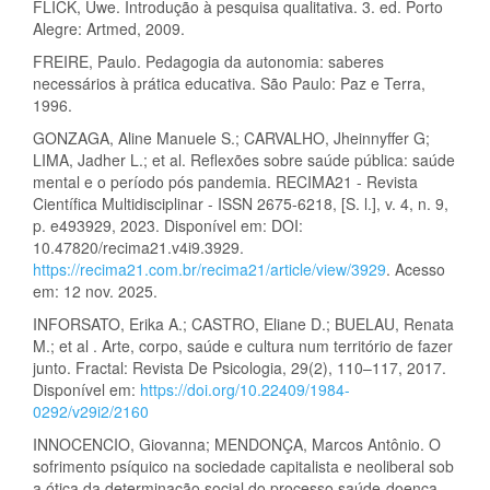
FLICK, Uwe. Introdução à pesquisa qualitativa. 3. ed. Porto
Alegre: Artmed, 2009.
FREIRE, Paulo. Pedagogia da autonomia: saberes
necessários à prática educativa. São Paulo: Paz e Terra,
1996.
GONZAGA, Aline Manuele S.; CARVALHO, Jheinnyffer G;
LIMA, Jadher L.; et al. Reflexões sobre saúde pública: saúde
mental e o período pós pandemia. RECIMA21 - Revista
Científica Multidisciplinar - ISSN 2675-6218, [S. l.], v. 4, n. 9,
p. e493929, 2023. Disponível em: DOI:
10.47820/recima21.v4i9.3929.
https://recima21.com.br/recima21/article/view/3929
. Acesso
em: 12 nov. 2025.
INFORSATO, Erika A.; CASTRO, Eliane D.; BUELAU, Renata
M.; et al . Arte, corpo, saúde e cultura num território de fazer
junto. Fractal: Revista De Psicologia, 29(2), 110–117, 2017.
Disponível em:
https://doi.org/10.22409/1984-
0292/v29i2/2160
INNOCENCIO, Giovanna; MENDONÇA, Marcos Antônio. O
sofrimento psíquico na sociedade capitalista e neoliberal sob
a ótica da determinação social do processo saúde-doença.