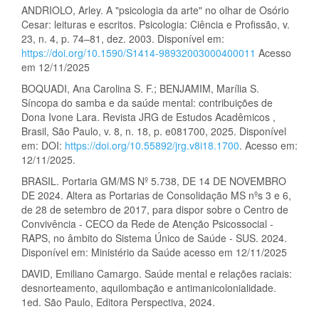
ANDRIOLO, Arley. A "psicologia da arte" no olhar de Osório
Cesar: leituras e escritos. Psicologia: Ciência e Profissão, v.
23, n. 4, p. 74–81, dez. 2003. Disponível em:
https://doi.org/10.1590/S1414-98932003000400011
Acesso
em 12/11/2025
BOQUADI, Ana Carolina S. F.; BENJAMIM, Marília S.
Síncopa do samba e da saúde mental: contribuições de
Dona Ivone Lara. Revista JRG de Estudos Acadêmicos ,
Brasil, São Paulo, v. 8, n. 18, p. e081700, 2025. Disponível
em: DOI:
https://doi.org/10.55892/jrg.v8i18.1700
. Acesso em:
12/11/2025.
BRASIL. Portaria GM/MS Nº 5.738, DE 14 DE NOVEMBRO
DE 2024. Altera as Portarias de Consolidação MS nºs 3 e 6,
de 28 de setembro de 2017, para dispor sobre o Centro de
Convivência - CECO da Rede de Atenção Psicossocial -
RAPS, no âmbito do Sistema Único de Saúde - SUS. 2024.
Disponível em: Ministério da Saúde acesso em 12/11/2025
DAVID, Emiliano Camargo. Saúde mental e relações raciais:
desnorteamento, aquilombação e antimanicolonialidade.
1ed. São Paulo, Editora Perspectiva, 2024.