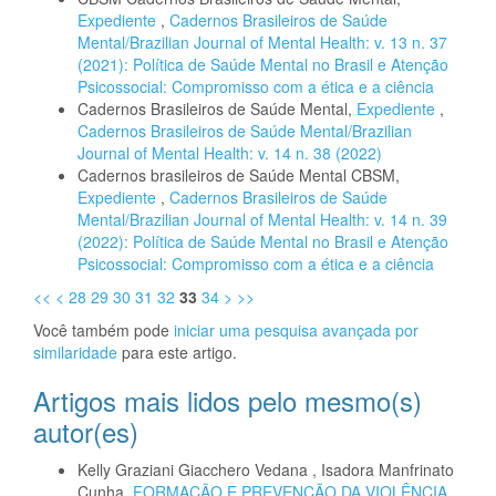
Expediente
,
Cadernos Brasileiros de Saúde
Mental/Brazilian Journal of Mental Health: v. 13 n. 37
(2021): Política de Saúde Mental no Brasil e Atenção
Psicossocial: Compromisso com a ética e a ciência
Cadernos Brasileiros de Saúde Mental,
Expediente
,
Cadernos Brasileiros de Saúde Mental/Brazilian
Journal of Mental Health: v. 14 n. 38 (2022)
Cadernos brasileiros de Saúde Mental CBSM,
Expediente
,
Cadernos Brasileiros de Saúde
Mental/Brazilian Journal of Mental Health: v. 14 n. 39
(2022): Política de Saúde Mental no Brasil e Atenção
Psicossocial: Compromisso com a ética e a ciência
<<
<
28
29
30
31
32
33
34
>
>>
Você também pode
iniciar uma pesquisa avançada por
similaridade
para este artigo.
Artigos mais lidos pelo mesmo(s)
autor(es)
Kelly Graziani Giacchero Vedana , Isadora Manfrinato
Cunha,
FORMAÇÃO E PREVENÇÃO DA VIOLÊNCIA