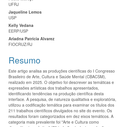
Conteúdo
UFRJ
do
Jaqueline Lemos
artigo
USP
Kelly Vedana
principal
EERP/USP
Ariadna Patrícia Alvarez
FIOCRUZ/RJ
Resumo
Este artigo analisa as produções científicas do I Congresso
Brasileiro de Arte, Cultura e Saúde Mental (CBACSM),
realizado em 2025. O objetivo foi descrever as temáticas e
expressões artísticas dos trabalhos apresentados,
identificando tendências na produção científica desta
interface. A pesquisa, de natureza qualitativa e exploratória,
utilizou a codificação temática para examinar os títulos dos
211 trabalhos científicos divulgados no site do evento. Os
resultados foram categorizados em dez eixos temáticos. A
categoria mais prevalente foi "Arte e Cultura como