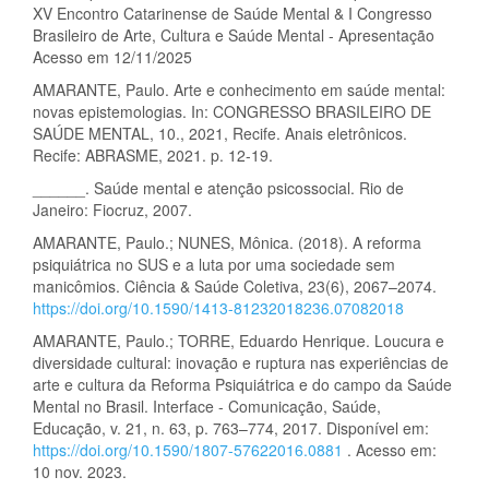
XV Encontro Catarinense de Saúde Mental & I Congresso
Brasileiro de Arte, Cultura e Saúde Mental - Apresentação
Acesso em 12/11/2025
AMARANTE, Paulo. Arte e conhecimento em saúde mental:
novas epistemologias. In: CONGRESSO BRASILEIRO DE
SAÚDE MENTAL, 10., 2021, Recife. Anais eletrônicos.
Recife: ABRASME, 2021. p. 12-19.
______. Saúde mental e atenção psicossocial. Rio de
Janeiro: Fiocruz, 2007.
AMARANTE, Paulo.; NUNES, Mônica. (2018). A reforma
psiquiátrica no SUS e a luta por uma sociedade sem
manicômios. Ciência & Saúde Coletiva, 23(6), 2067–2074.
https://doi.org/10.1590/1413-81232018236.07082018
AMARANTE, Paulo.; TORRE, Eduardo Henrique. Loucura e
diversidade cultural: inovação e ruptura nas experiências de
arte e cultura da Reforma Psiquiátrica e do campo da Saúde
Mental no Brasil. Interface - Comunicação, Saúde,
Educação, v. 21, n. 63, p. 763–774, 2017. Disponível em:
https://doi.org/10.1590/1807-57622016.0881
. Acesso em:
10 nov. 2023.