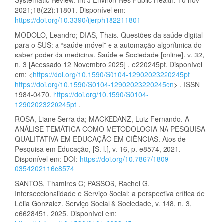
2021;18(22):11801. Disponível em:
https://doi.org/10.3390/ijerph182211801
MODOLO, Leandro; DIAS, Thais. Questões da saúde digital
para o SUS: a “saúde móvel” e a automação algorítmica do
saber-poder da medicina. Saúde e Sociedade [online]. v. 32,
n. 3 [Acessado 12 Novembro 2025] , e220245pt. Disponível
em: <
https://doi.org/10.1590/S0104-12902023220245pt
https://doi.org/10.1590/S0104-12902023220245en
> . ISSN
1984-0470.
https://doi.org/10.1590/S0104-
12902023220245pt
.
ROSA, Liane Serra da; MACKEDANZ, Luiz Fernando. A
ANÁLISE TEMÁTICA COMO METODOLOGIA NA PESQUISA
QUALITATIVA EM EDUCAÇÃO EM CIÊNCIAS. Atos de
Pesquisa em Educação, [S. l.], v. 16, p. e8574, 2021.
Disponível em: DOI:
https://doi.org/10.7867/1809-
0354202116e8574
SANTOS, Thamires C; PASSOS, Rachel G.
Interseccionalidade e Serviço Social: a perspectiva crítica de
Lélia Gonzalez. Serviço Social & Sociedade, v. 148, n. 3,
e6628451, 2025. Disponível em: