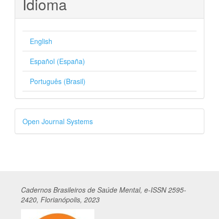
Idioma
English
Español (España)
Português (Brasil)
Desenvolvido
Open Journal Systems
por
Cadernos
Br
asileiros
de Saúde Mental, e-ISSN 2595-
2420, Florianópolis, 2023