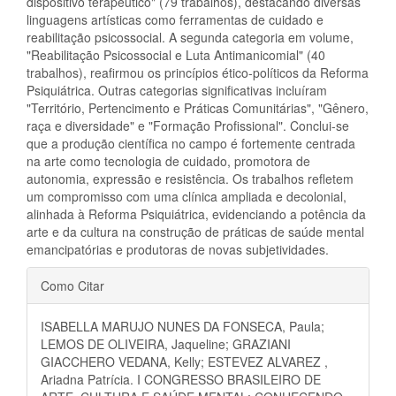
dispositivo terapêutico" (79 trabalhos), destacando diversas
linguagens artísticas como ferramentas de cuidado e
reabilitação psicossocial. A segunda categoria em volume,
"Reabilitação Psicossocial e Luta Antimanicomial" (40
trabalhos), reafirmou os princípios ético-políticos da Reforma
Psiquiátrica. Outras categorias significativas incluíram
"Território, Pertencimento e Práticas Comunitárias", "Gênero,
raça e diversidade" e "Formação Profissional". Conclui-se
que a produção científica no campo é fortemente centrada
na arte como tecnologia de cuidado, promotora de
autonomia, expressão e resistência. Os trabalhos refletem
um compromisso com uma clínica ampliada e decolonial,
alinhada à Reforma Psiquiátrica, evidenciando a potência da
arte e da cultura na construção de práticas de saúde mental
emancipatórias e produtoras de novas subjetividades.
Detalhes
Como Citar
do
ISABELLA MARUJO NUNES DA FONSECA, Paula;
artigo
LEMOS DE OLIVEIRA, Jaqueline; GRAZIANI
GIACCHERO VEDANA, Kelly; ESTEVEZ ALVAREZ ,
Ariadna Patrícia. I CONGRESSO BRASILEIRO DE