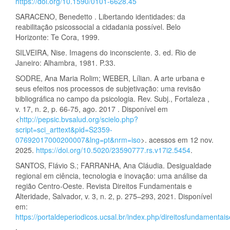
https://doi.org/10.1590/0101-6628.45
SARACENO, Benedetto . Libertando identidades: da
reabilitação psicossocial a cidadania possível. Belo
Horizonte: Te Cora, 1999.
SILVEIRA, Nise. Imagens do inconsciente. 3. ed. Rio de
Janeiro: Alhambra, 1981. P.33.
SODRE, Ana Maria Rolim; WEBER, Lílian. A arte urbana e
seus efeitos nos processos de subjetivação: uma revisão
bibliográfica no campo da psicologia. Rev. Subj., Fortaleza ,
v. 17, n. 2, p. 66-75, ago. 2017 . Disponível em
<
http://pepsic.bvsalud.org/scielo.php?
script=sci_arttext&pid=S2359-
07692017000200007&lng=pt&nrm=iso
>. acessos em 12 nov.
2025.
https://doi.org/10.5020/23590777.rs.v17i2.5454
.
SANTOS, Flávio S.; FARRANHA, Ana Cláudia. Desigualdade
regional em ciência, tecnologia e inovação: uma análise da
região Centro-Oeste. Revista Direitos Fundamentais e
Alteridade, Salvador, v. 3, n. 2, p. 275–293, 2021. Disponível
em:
https://portaldeperiodicos.ucsal.br/index.php/direitosfundamentais
.