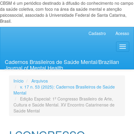
CBSM é um periódico destinado à difusão do conhecimento no campo
da saúde coletiva, com foco na área da saúde mental e atenção
psicossocial, associado à Universidade Federal de Santa Catarina,
Brasil.
Navegação
Cadastro
Acesso
Principal
Conteúdo
Toggl
principal
naviga
Barra
Lateral
Cadernos Brasileiros de Saúde Mental/Brazilian
Journal of Mental Health
Início
Arquivos
v. 17 n. 53 (2025): Cadernos Brasileiros de Saúde
Mental
Edição Especial: 1º Congresso Brasileiro de Arte,
Cultura e Saúde Mental. XV Encontro Catarinense de
Saúde Mental