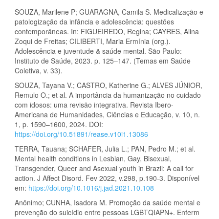
SOUZA, Marilene P; GUARAGNA, Camila S. Medicalização e
patologização da infância e adolescência: questões
contemporâneas. In: FIGUEIREDO, Regina; CAYRES, Alina
Zoqui de Freitas; CILIBERTI, Maria Ermínia (org.).
Adolescência e juventude & saúde mental. São Paulo:
Instituto de Saúde, 2023. p. 125–147. (Temas em Saúde
Coletiva, v. 33).
SOUZA, Tayana V.; CASTRO, Katherine G.; ALVES JÚNIOR,
Remulo O.; et al. A importância da humanização no cuidado
com idosos: uma revisão integrativa. Revista Ibero-
Americana de Humanidades, Ciências e Educação, v. 10, n.
1, p. 1590–1600, 2024. DOI:
https://doi.org/10.51891/rease.v10i1.13086
TERRA, Tauana; SCHAFER, Julia L.; PAN, Pedro M.; et al.
Mental health conditions in Lesbian, Gay, Bisexual,
Transgender, Queer and Asexual youth in Brazil: A call for
action. J Affect Disord. Fev 2022, v.298, p.190-3. Disponível
em:
https://doi.org/10.1016/j.jad.2021.10.108
Anônimo; CUNHA, Isadora M. Promoção da saúde mental e
prevenção do suicídio entre pessoas LGBTQIAPN+. Enferm