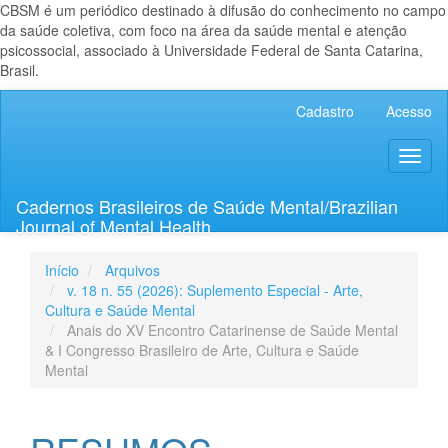
CBSM é um periódico destinado à difusão do conhecimento no campo
da saúde coletiva, com foco na área da saúde mental e atenção
psicossocial, associado à Universidade Federal de Santa Catarina,
Brasil.
Navegação
Cadastro
Acesso
Principal
Conteúdo
Toggl
principal
naviga
Barra
Lateral
Cadernos Brasileiros de Saúde Mental/Brazilian
Journal of Mental Health
Início
Arquivos
v. 18 n. 55 (2026): Suplemento Especial - Arte,
Cultura e Saúde Mental
Anais do XV Encontro Catarinense de Saúde Mental
& I Congresso Brasileiro de Arte, Cultura e Saúde
Mental