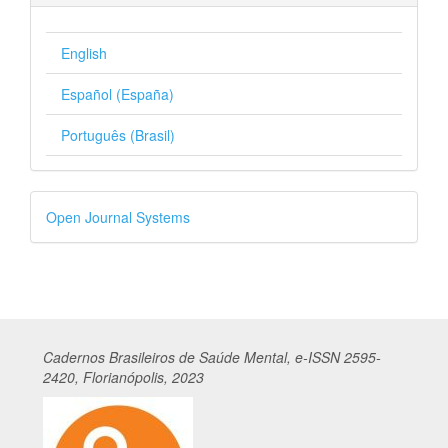
English
Español (España)
Português (Brasil)
Desenvolvido
Open Journal Systems
por
Cadernos
Br
asileiros
de Saúde Mental, e-ISSN 2595-
2420, Florianópolis, 2023