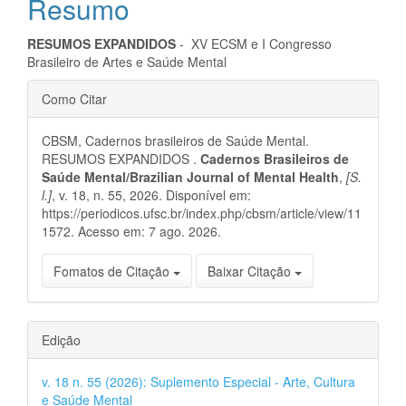
Resumo
artigo
principal
RESUMOS EXPANDIDOS
- XV ECSM e I Congresso
Brasileiro de Artes e Saúde Mental
Detalhes
Como Citar
do
CBSM, Cadernos brasileiros de Saúde Mental.
artigo
RESUMOS EXPANDIDOS .
Cadernos Brasileiros de
Saúde Mental/Brazilian Journal of Mental Health
,
[S.
l.]
, v. 18, n. 55, 2026. Disponível em:
https://periodicos.ufsc.br/index.php/cbsm/article/view/11
1572. Acesso em: 7 ago. 2026.
Fomatos de Citação
Baixar Citação
Edição
v. 18 n. 55 (2026): Suplemento Especial - Arte, Cultura
e Saúde Mental