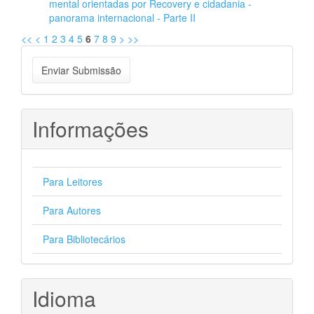
mental orientadas por Recovery e cidadania -
panorama internacional - Parte II
<<
<
1
2
3
4
5
6
7
8
9
>
>>
Enviar
Enviar Submissão
Submissão
Informações
Para Leitores
Para Autores
Para Bibliotecários
Idioma