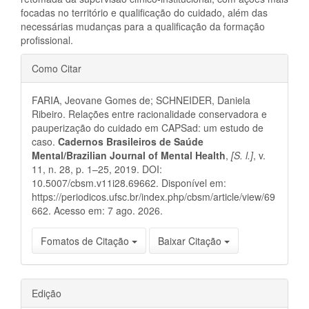
focadas no território e qualificação do cuidado, além das
necessárias mudanças para a qualificação da formação
profissional.
Detalhes
Como Citar
do
FARIA, Jeovane Gomes de; SCHNEIDER, Daniela
artigo
Ribeiro. Relações entre racionalidade conservadora e
pauperização do cuidado em CAPSad: um estudo de
caso.
Cadernos Brasileiros de Saúde
Mental/Brazilian Journal of Mental Health
,
[S. l.]
, v.
11, n. 28, p. 1–25, 2019. DOI:
10.5007/cbsm.v11i28.69662. Disponível em:
https://periodicos.ufsc.br/index.php/cbsm/article/view/69
662. Acesso em: 7 ago. 2026.
Fomatos de Citação
Baixar Citação
Edição