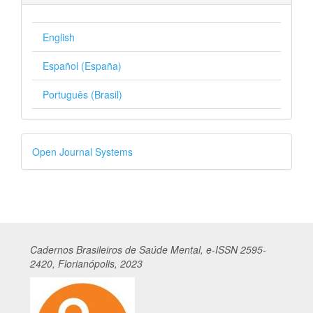
English
Español (España)
Português (Brasil)
Desenvolvido
Open Journal Systems
por
Cadernos
Br
asileiros
de Saúde Mental, e-ISSN 2595-
2420, Florianópolis, 2023