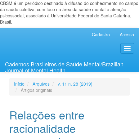
CBSM é um periódico destinado à difusão do conhecimento no campo
da saúde coletiva, com foco na área da saúde mental e atenção
psicossocial, associado à Universidade Federal de Santa Catarina,
Brasil.
Navegação
Cadastro
Acesso
Principal
Conteúdo
Toggl
principal
naviga
Barra
Lateral
Cadernos Brasileiros de Saúde Mental/Brazilian
Journal of Mental Health
Início
Arquivos
v. 11 n. 28 (2019)
Artigos originais
Relações entre
racionalidade