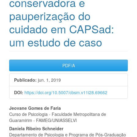
conservadora e
pauperização do
cuidado em CAPSad:
um estudo de caso
Barra
PDF/A
lateral
Publicado:
jun. 1, 2019
de
DOI:
https://doi.org/10.5007/cbsm.v11i28.69662
artigos
Conteúdo
Jeovane Gomes de Faria
Curso de Psicologia - Faculdade Metropolitana de
do
Guaramirim - FAMEG/UNIASSELVI
artigo
Daniela Ribeiro Schneider
Departamento de Psicologia e Programa de Pós-Graduação