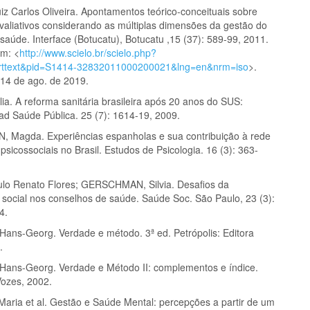
iz Carlos Oliveira. Apontamentos teórico-conceituais sobre
valiativos considerando as múltiplas dimensões da gestão do
aúde. Interface (Botucatu), Botucatu ,15 (37): 589-99, 2011.
em: <
http://www.scielo.br/scielo.php?
_arttext&pid=S1414-32832011000200021&lng=en&nrm=iso
>.
14 de ago. de 2019.
a. A reforma sanitária brasileira após 20 anos do SUS:
Cad Saúde Pública. 25 (7): 1614-19, 2009.
 Magda. Experiências espanholas e sua contribuição à rede
psicossociais no Brasil. Estudos de Psicologia. 16 (3): 363-
o Renato Flores; GERSCHMAN, Silvia. Desafios da
o social nos conselhos de saúde. Saúde Soc. São Paulo, 23 (3):
4.
ns-Georg. Verdade e método. 3ª ed. Petrópolis: Editora
.
ns-Georg. Verdade e Método II: complementos e índice.
Vozes, 2002.
Maria et al. Gestão e Saúde Mental: percepções a partir de um