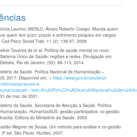
ências
tícia Laurino; MERLO, Álvaro Roberto Crespo. Manda quem
ce quem tem juízo: prazer e sofrimento psíquico em cargos
 Cad Psico Social Trab. 11 (2): 139-57, 2008.
eline Tavares de et al. Política de saúde mental no novo
 Sistema Único de Saúde: regiões e redes. Divulgação em
Debate, Rio de Janeiro, (52): 88-113, 2014.
istério da Saúde. Política Nacional de Humanização –
S, 2017. Disponível em: <
https://www.gov.br/saude/pt-
-informacao/acoes-e-
/humanizasus#:~:text=A%20Pol%C3%ADtica%20Nacional%20de%20
31 de mar. de 2021.
istério da Saúde. Secretaria de Atenção à Saúde. Política
 Humanização. HumanizaSUS: gestão participativa: co-gestão.
 Brasília: Editora do Ministério da Saúde, 2009.
stão Wagner de Sousa. Um método para análise e co-gestão
. 3ª ed. São Paulo: Hucitec, 2007.