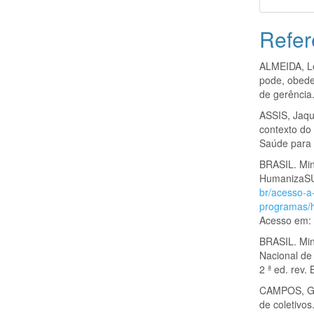
Refer
ALMEIDA, Le
pode, obede
de gerência.
ASSIS, Jaqu
contexto do
Saúde para 
BRASIL. Min
HumanizaSU
br/acesso-a
programas
Acesso em: 
BRASIL. Min
Nacional de
2 ª ed. rev.
CAMPOS, Ga
de coletivos