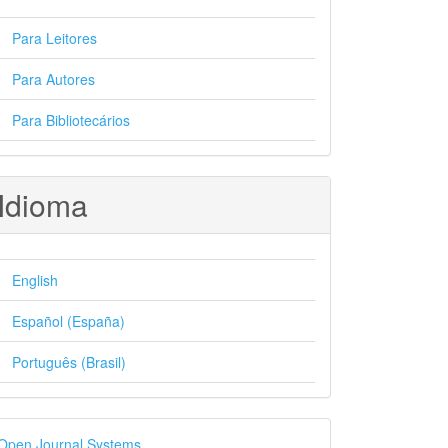
Para Leitores
Para Autores
Para Bibliotecários
Idioma
English
Español (España)
Português (Brasil)
esenvolvido
Open Journal Systems