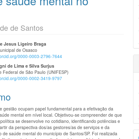
de saúde mental no
ede de Santos
eúdo
e Jesus Ligeiro Braga
Municipal de Osasco
//orcid.org/0000-0003-2796-7644
ni de Lima e Silva Surjus
e Federal de São Paulo (UNIFESP)
pal
//orcid.org/0000-0002-3419-9797
mo
e gestão ocupam papel fundamental para a efetivação da
 saúde mental em nível local. Objetivou-se compreender de que
política se desenvolve no cotidiano, identificando potências e
artir da perspectiva dos/as gestores/as de serviços e da
D
 de saúde mental do município de Santos/SP. Foi realizada