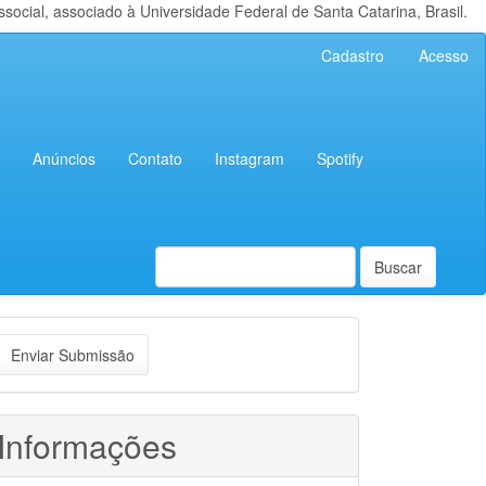
cial, associado à Universidade Federal de Santa Catarina, Brasil.
Cadastro
Acesso
Anúncios
Contato
Instagram
Spotify
Buscar
nviar
Enviar Submissão
ubmissão
Informações