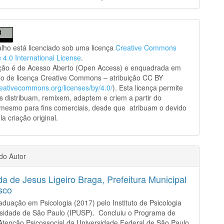
alho está licenciado sob uma licença
Creative Commons
n 4.0 International License
.
ação é de Acesso Aberto (Open Access) e enquadrada em
o de licença Creative Commons – atribuição CC BY
creativecommons.org/licenses/by/4.0/
). Esta licença permite
s distribuam, remixem, adaptem e criem a partir do
 mesmo para fins comerciais, desde que atribuam o devido
la criação original.
 do Autor
a de Jesus Ligeiro Braga,
Prefeitura Municipal
sco
aduação em Psicologia (2017) pelo Instituto de Psicologia
rsidade de São Paulo (IPUSP). Concluiu o Programa de
tenção Psicossocial da Universidade Federal de São Paulo