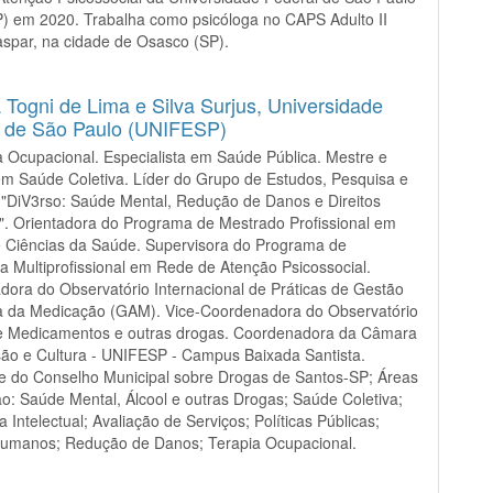
) em 2020. Trabalha como psicóloga no CAPS Adulto II
aspar, na cidade de Osasco (SP).
 Togni de Lima e Silva Surjus,
Universidade
l de São Paulo (UNIFESP)
 Ocupacional. Especialista em Saúde Pública. Mestre e
m Saúde Coletiva. Líder do Grupo de Estudos, Pesquisa e
"DiV3rso: Saúde Mental, Redução de Danos e Direitos
. Orientadora do Programa de Mestrado Profissional em
e Ciências da Saúde. Supervisora do Programa de
a Multiprofissional em Rede de Atenção Psicossocial.
ora do Observatório Internacional de Práticas de Gestão
 da Medicação (GAM). Vice-Coordenadora do Observatório
e Medicamentos e outras drogas. Coordenadora da Câmara
ão e Cultura - UNIFESP - Campus Baixada Santista.
e do Conselho Municipal sobre Drogas de Santos-SP; Áreas
o: Saúde Mental, Álcool e outras Drogas; Saúde Coletiva;
a Intelectual; Avaliação de Serviços; Políticas Públicas;
 Humanos; Redução de Danos; Terapia Ocupacional.