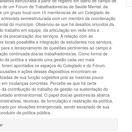
litativa estruturada a partir de registro em diário de campo de
p
es de um Fórum de Trabalhadores/as de Saúde Mental; da
de um grupo focal com 10 membros/as de um Colegiado de
 entrevista semiestruturada com um membro da coordenação
ntal do município. Observou-se que há desafios oriundos da
do trabalho em equipe, da articulação em rede intra e
l e da precarização dos serviços. A relação com as
s locais possibilita a integração de estudantes nos serviços,
o para o tensionamento de questões pertinentes ao campo e
ação continuada dos/as trabalhadores/as. Como forma de
nto da política e visando uma gestão cada vez mais
va, foram apontados os espaços do Colegiado e do Fórum,
scussões e ações desses dispositivos encontram-se
lizadas de sua função cogestiva pois as mesmas pouco
 em mudanças concretas. Percebe-se que há certa
de da contribuição do trabalho da gestão na sustentação do
uidado antimanicomial. O papel dos/as gestores/as abarca
nistrativas, técnicas, de formulação e realização da política,
mado por situações emergenciais, sendo esvaziado de sua
produtor da política pública.
hes
ar