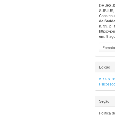
do
DE JESUS
artigo
SURJUS, L
Constribu
de Saúde
n. 39, p.
https://p
em: 9 ago
Fomato
Edição
v. 14 n. 
Psicossoc
Seção
Política 