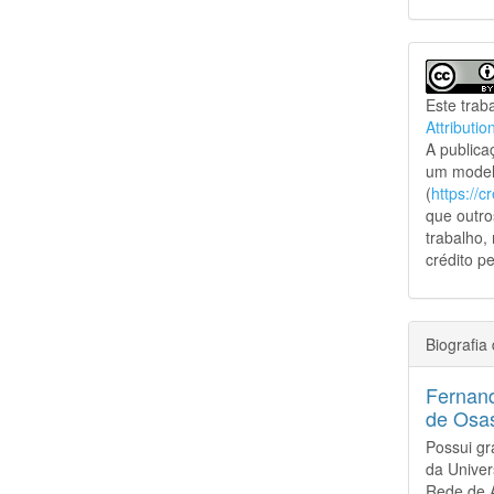
Este trab
Attributio
A public
um model
(
https://
que outro
trabalho,
crédito pe
Biografia
Fernand
de Osa
Possui gr
da Unive
Rede de A