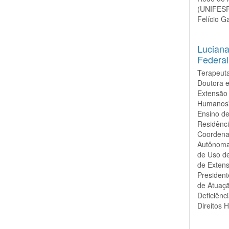
(UNIFESP
Felício G
Luciana
Federa
Terapeuta
Doutora e
Extensão 
Humanos"
Ensino d
Residênci
Coordenad
Autônoma
de Uso d
de Extens
President
de Atuaçã
Deficiênci
Direitos