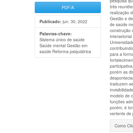
pesquisa qua
três reuniõ
PDF/A
realização 
Gestão e de
Publicado:
jun. 30, 2022
de saúde me
construção 
Palavras-chave:
intersetoria
Sistema único de saúde
Universidade
Saúde mental Gestão em
contribuind
saúde Reforma psiquiátrica
para a form
fortalecime
participati
porém as di
despontecia
traduzem-se
invisibilida
modelo de c
funções admi
porém, é to
vertente de 
Detal
Como Cit