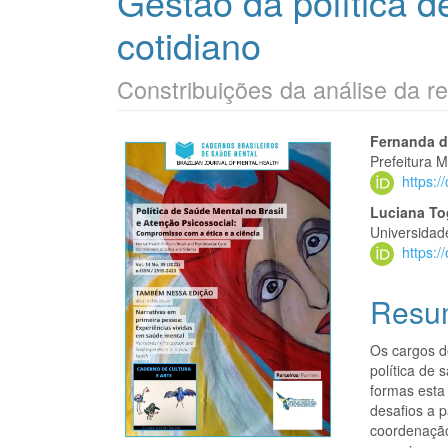
Gestão da política 
cotidiano
Constribuições da análise da r
Barra
Cont
Fernanda d
Prefeitura 
lateral
do
https:
de
artigo
Luciana Tog
Universidad
artigos
princi
https:
Resu
Os cargos d
política de
formas esta 
desafios a p
coordenação