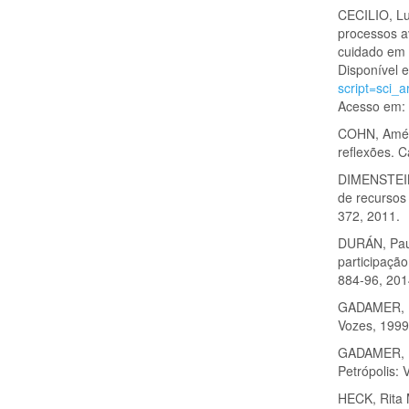
CECILIO, Lu
processos a
cuidado em s
Disponível 
script=sci
Acesso em: 
COHN, Améli
reflexões. 
DIMENSTEIN,
de recursos 
372, 2011.
DURÁN, Paul
participaçã
884-96, 201
GADAMER, Ha
Vozes, 1999
GADAMER, Ha
Petrópolis: 
HECK, Rita 