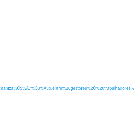
Humaniza%C3%A7%C3%A3o,entre%20gestores%2C%20trabalhadore