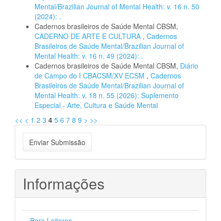
Mental/Brazilian Journal of Mental Health: v. 16 n. 50
(2024): .
Cadernos brasileiros de Saúde Mental CBSM,
CADERNO DE ARTE E CULTURA
,
Cadernos
Brasileiros de Saúde Mental/Brazilian Journal of
Mental Health: v. 16 n. 49 (2024): .
Cadernos brasileiros de Saúde Mental CBSM,
Diário
de Campo do I CBACSM/XV ECSM
,
Cadernos
Brasileiros de Saúde Mental/Brazilian Journal of
Mental Health: v. 18 n. 55 (2026): Suplemento
Especial - Arte, Cultura e Saúde Mental
<<
<
1
2
3
4
5
6
7
8
9
>
>>
Enviar
Enviar Submissão
Submissão
Informações
Para Leitores