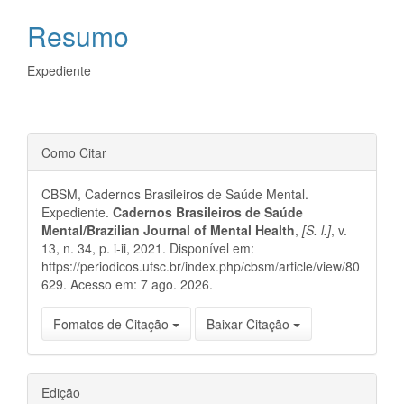
do
Resumo
artigo
principal
Expediente
Detalhes
Como Citar
do
CBSM, Cadernos Brasileiros de Saúde Mental.
artigo
Expediente.
Cadernos Brasileiros de Saúde
Mental/Brazilian Journal of Mental Health
,
[S. l.]
, v.
13, n. 34, p. i-ii, 2021. Disponível em:
https://periodicos.ufsc.br/index.php/cbsm/article/view/80
629. Acesso em: 7 ago. 2026.
Fomatos de Citação
Baixar Citação
Edição