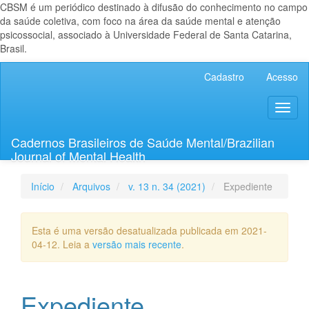
CBSM é um periódico destinado à difusão do conhecimento no campo
da saúde coletiva, com foco na área da saúde mental e atenção
psicossocial, associado à Universidade Federal de Santa Catarina,
Brasil.
Navegação
Cadastro
Acesso
Principal
Conteúdo
Toggl
principal
naviga
Barra
Lateral
Cadernos Brasileiros de Saúde Mental/Brazilian
Journal of Mental Health
Início
Arquivos
v. 13 n. 34 (2021)
Expediente
Esta é uma versão desatualizada publicada em 2021-
04-12. Leia a
versão mais recente
.
Expediente