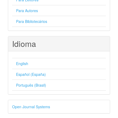
Para Autores
Para Bibliotecários
Idioma
English
Español (España)
Português (Brasil)
Desenvolvido
Open Journal Systems
por