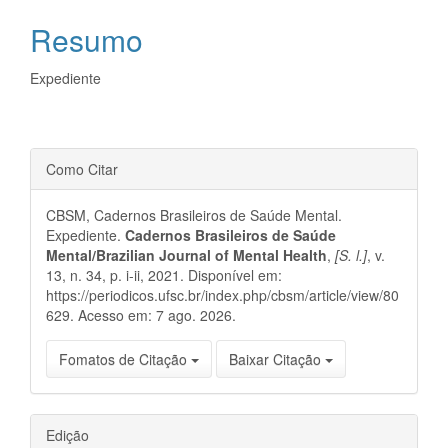
do
Resumo
artigo
principal
Expediente
Detalhes
Como Citar
do
CBSM, Cadernos Brasileiros de Saúde Mental.
artigo
Expediente.
Cadernos Brasileiros de Saúde
Mental/Brazilian Journal of Mental Health
,
[S. l.]
, v.
13, n. 34, p. i-ii, 2021. Disponível em:
https://periodicos.ufsc.br/index.php/cbsm/article/view/80
629. Acesso em: 7 ago. 2026.
Fomatos de Citação
Baixar Citação
Edição