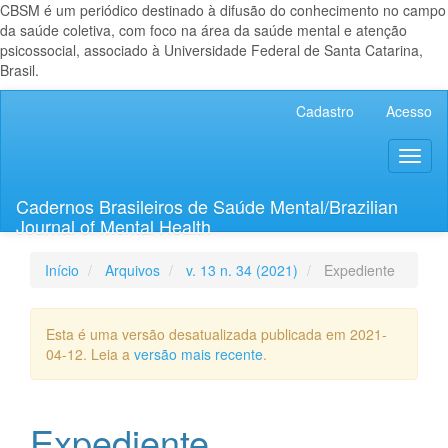
CBSM é um periódico destinado à difusão do conhecimento no campo
da saúde coletiva, com foco na área da saúde mental e atenção
psicossocial, associado à Universidade Federal de Santa Catarina,
Brasil.
Navegação
Cadastro
Acesso
Principal
Conteúdo
Toggl
principal
naviga
Barra
Lateral
Cadernos Brasileiros de Saúde Mental/Brazilian
Journal of Mental Health
Início
Arquivos
v. 13 n. 34 (2021)
Expediente
Esta é uma versão desatualizada publicada em 2021-
04-12. Leia a
versão mais recente
.
Expediente