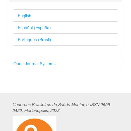
English
Español (España)
Português (Brasil)
Desenvolvido
Open Journal Systems
por
Cadernos
Br
asileiros
de Saúde Mental, e-ISSN 2595-
2420, Florianópolis, 2023