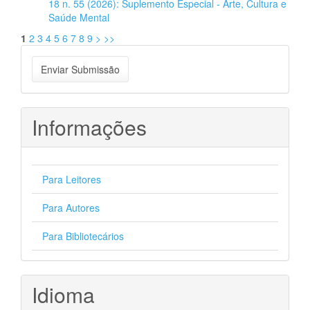
18 n. 55 (2026): Suplemento Especial - Arte, Cultura e
Saúde Mental
1
2
3
4
5
6
7
8
9
>
>>
Enviar
Enviar Submissão
Submissão
Informações
Para Leitores
Para Autores
Para Bibliotecários
Idioma