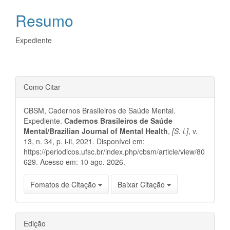
do
Resumo
artigo
principal
Expediente
Detalhes
Como Citar
do
CBSM, Cadernos Brasileiros de Saúde Mental.
artigo
Expediente.
Cadernos Brasileiros de Saúde
Mental/Brazilian Journal of Mental Health
,
[S. l.]
, v.
13, n. 34, p. i-ii, 2021. Disponível em:
https://periodicos.ufsc.br/index.php/cbsm/article/view/80
629. Acesso em: 10 ago. 2026.
Fomatos de Citação
Baixar Citação
Edição