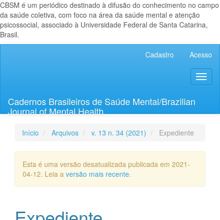
CBSM é um periódico destinado à difusão do conhecimento no campo
da saúde coletiva, com foco na área da saúde mental e atenção
psicossocial, associado à Universidade Federal de Santa Catarina,
Brasil.
Navegação
Cadastro
Acesso
Principal
Conteúdo
Toggl
principal
naviga
Barra
Lateral
Cadernos Brasileiros de Saúde Mental/Brazilian
Journal of Mental Health
Início
Arquivos
v. 13 n. 34 (2021)
Expediente
Esta é uma versão desatualizada publicada em 2021-
04-12. Leia a
versão mais recente
.
Expediente