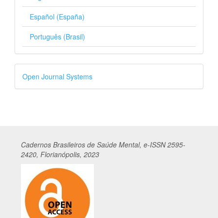
Español (España)
Português (Brasil)
Desenvolvido
Open Journal Systems
por
Cadernos
Br
asileiros
de Saúde Mental, e-ISSN 2595-
2420, Florianópolis, 2023