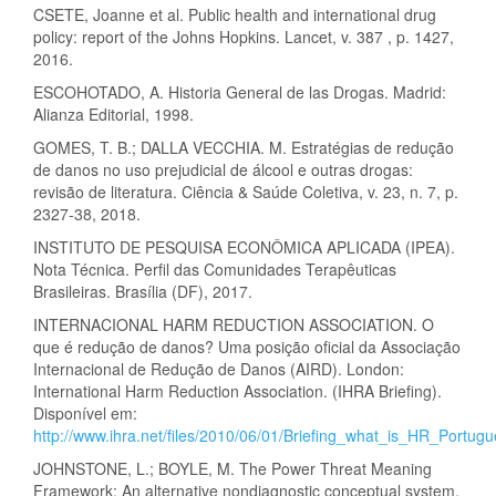
CSETE, Joanne et al. Public health and international drug
policy: report of the Johns Hopkins. Lancet, v. 387 , p. 1427,
2016.
ESCOHOTADO, A. Historia General de las Drogas. Madrid:
Alianza Editorial, 1998.
GOMES, T. B.; DALLA VECCHIA. M. Estratégias de redução
de danos no uso prejudicial de álcool e outras drogas:
revisão de literatura. Ciência & Saúde Coletiva, v. 23, n. 7, p.
2327-38, 2018.
INSTITUTO DE PESQUISA ECONÔMICA APLICADA (IPEA).
Nota Técnica. Perfil das Comunidades Terapêuticas
Brasileiras. Brasília (DF), 2017.
INTERNACIONAL HARM REDUCTION ASSOCIATION. O
que é redução de danos? Uma posição oficial da Associação
Internacional de Redução de Danos (AIRD). London:
International Harm Reduction Association. (IHRA Briefing).
Disponível em:
http://www.ihra.net/files/2010/06/01/Briefing_what_is_HR_Portugu
JOHNSTONE, L.; BOYLE, M. The Power Threat Meaning
Framework: An alternative nondiagnostic conceptual system.