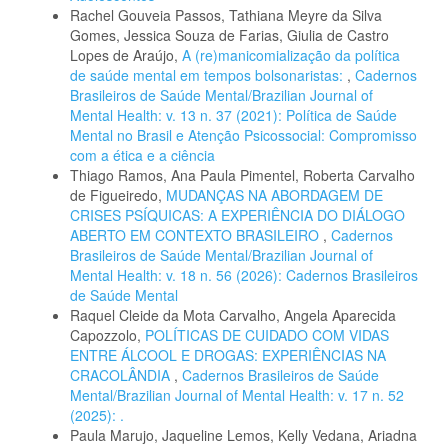
Rachel Gouveia Passos, Tathiana Meyre da Silva
Gomes, Jessica Souza de Farias, Giulia de Castro
Lopes de Araújo,
A (re)manicomialização da política
de saúde mental em tempos bolsonaristas:
,
Cadernos
Brasileiros de Saúde Mental/Brazilian Journal of
Mental Health: v. 13 n. 37 (2021): Política de Saúde
Mental no Brasil e Atenção Psicossocial: Compromisso
com a ética e a ciência
Thiago Ramos, Ana Paula Pimentel, Roberta Carvalho
de Figueiredo,
MUDANÇAS NA ABORDAGEM DE
CRISES PSÍQUICAS: A EXPERIÊNCIA DO DIÁLOGO
ABERTO EM CONTEXTO BRASILEIRO
,
Cadernos
Brasileiros de Saúde Mental/Brazilian Journal of
Mental Health: v. 18 n. 56 (2026): Cadernos Brasileiros
de Saúde Mental
Raquel Cleide da Mota Carvalho, Angela Aparecida
Capozzolo,
POLÍTICAS DE CUIDADO COM VIDAS
ENTRE ÁLCOOL E DROGAS: EXPERIÊNCIAS NA
CRACOLÂNDIA
,
Cadernos Brasileiros de Saúde
Mental/Brazilian Journal of Mental Health: v. 17 n. 52
(2025): .
Paula Marujo, Jaqueline Lemos, Kelly Vedana, Ariadna