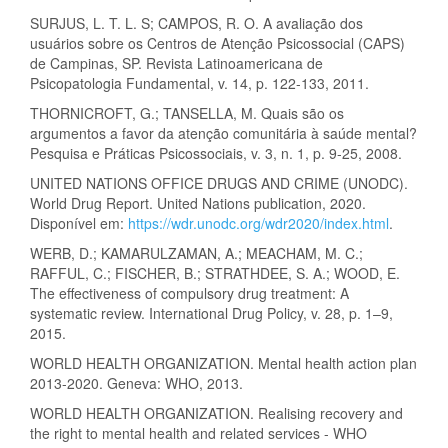
SURJUS, L. T. L. S; CAMPOS, R. O. A avaliação dos
usuários sobre os Centros de Atenção Psicossocial (CAPS)
de Campinas, SP. Revista Latinoamericana de
Psicopatologia Fundamental, v. 14, p. 122-133, 2011.
THORNICROFT, G.; TANSELLA, M. Quais são os
argumentos a favor da atenção comunitária à saúde mental?
Pesquisa e Práticas Psicossociais, v. 3, n. 1, p. 9-25, 2008.
UNITED NATIONS OFFICE DRUGS AND CRIME (UNODC).
World Drug Report. United Nations publication, 2020.
Disponível em:
https://wdr.unodc.org/wdr2020/index.html
.
WERB, D.; KAMARULZAMAN, A.; MEACHAM, M. C.;
RAFFUL, C.; FISCHER, B.; STRATHDEE, S. A.; WOOD, E.
The effectiveness of compulsory drug treatment: A
systematic review. International Drug Policy, v. 28, p. 1–9,
2015.
WORLD HEALTH ORGANIZATION. Mental health action plan
2013-2020. Geneva: WHO, 2013.
WORLD HEALTH ORGANIZATION. Realising recovery and
the right to mental health and related services - WHO