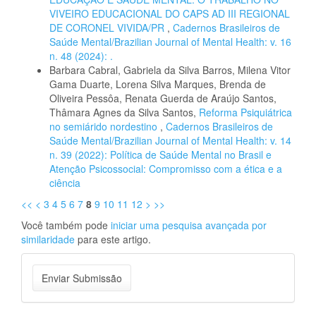
VIVEIRO EDUCACIONAL DO CAPS AD III REGIONAL
DE CORONEL VIVIDA/PR
,
Cadernos Brasileiros de
Saúde Mental/Brazilian Journal of Mental Health: v. 16
n. 48 (2024): .
Barbara Cabral, Gabriela da Silva Barros, Milena Vitor
Gama Duarte, Lorena Silva Marques, Brenda de
Oliveira Pessôa, Renata Guerda de Araújo Santos,
Thâmara Agnes da Silva Santos,
Reforma Psiquiátrica
no semiárido nordestino
,
Cadernos Brasileiros de
Saúde Mental/Brazilian Journal of Mental Health: v. 14
n. 39 (2022): Política de Saúde Mental no Brasil e
Atenção Psicossocial: Compromisso com a ética e a
ciência
<<
<
3
4
5
6
7
8
9
10
11
12
>
>>
Você também pode
iniciar uma pesquisa avançada por
similaridade
para este artigo.
Enviar
Enviar Submissão
Submissão