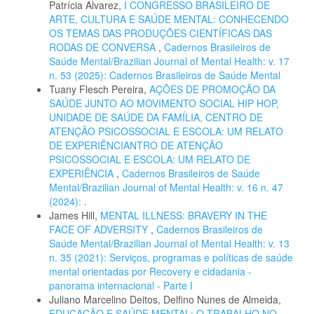
Patrícia Alvarez,
I CONGRESSO BRASILEIRO DE
ARTE, CULTURA E SAÚDE MENTAL: CONHECENDO
OS TEMAS DAS PRODUÇÕES CIENTÍFICAS DAS
RODAS DE CONVERSA
,
Cadernos Brasileiros de
Saúde Mental/Brazilian Journal of Mental Health: v. 17
n. 53 (2025): Cadernos Brasileiros de Saúde Mental
Tuany Flesch Pereira,
AÇÕES DE PROMOÇÃO DA
SAÚDE JUNTO AO MOVIMENTO SOCIAL HIP HOP,
UNIDADE DE SAÚDE DA FAMÍLIA, CENTRO DE
ATENÇÃO PSICOSSOCIAL E ESCOLA: UM RELATO
DE EXPERIÊNCIANTRO DE ATENÇÃO
PSICOSSOCIAL E ESCOLA: UM RELATO DE
EXPERIÊNCIA
,
Cadernos Brasileiros de Saúde
Mental/Brazilian Journal of Mental Health: v. 16 n. 47
(2024): .
James Hill,
MENTAL ILLNESS: BRAVERY IN THE
FACE OF ADVERSITY
,
Cadernos Brasileiros de
Saúde Mental/Brazilian Journal of Mental Health: v. 13
n. 35 (2021): Serviços, programas e políticas de saúde
mental orientadas por Recovery e cidadania -
panorama internacional - Parte I
Juliano Marcelino Deitos, Delfino Nunes de Almeida,
EDUCAÇÃO E SAÚDE MENTAL: O TRABALHO NO