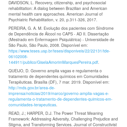
DAVIDSON, L. Recovery, citizenship, and psychosocial
rehabilitation: A dialog between Brazilian and American
mental health care approaches. American Journal of
Psychiatric Rehabilitation, v. 20, p.311-326, 2017.
PEREIRA, G. A. M. Evolução dos pacientes com Síndrome
de Dependência de Álcool no CAPS - AD II. Dissertação
(Mestrado em Enfermagem Psiquiátrica) - Universidade de
São Paulo, São Paulo, 2008. Disponível em:
https://www.teses.usp.br/teses/disponiveis/22/22131/tde-
06102008-
144911/publico/GiselaAmorimMarquesPereira.pdf
.
QUEIJO, D. Governo amplia vagas e regulamenta o
tratamento de dependentes químicos em Comunidades
Terapêuticas. Brasília (DF), 7 mar. 2019. Disponível em:
http://mds.gov.br/area-de-
imprensa/noticias/2019/marco/governo-amplia-vagas-e-
regulamenta-o-tratamento-de-dependentes-quimicos-em-
comunidades-terapeuticas
.
READ, J.; HARPER, D.J. The Power Threat Meaning
Framework: Addressing Adversity, Challenging Prejudice and
Stigma, and Transforming Services. Journal of Constructivist