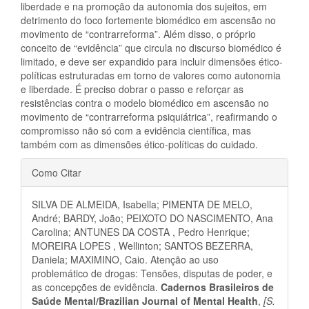
liberdade e na promoção da autonomia dos sujeitos, em
detrimento do foco fortemente biomédico em ascensão no
movimento de “contrarreforma”. Além disso, o próprio
conceito de “evidência” que circula no discurso biomédico é
limitado, e deve ser expandido para incluir dimensões ético-
políticas estruturadas em torno de valores como autonomia
e liberdade. É preciso dobrar o passo e reforçar as
resistências contra o modelo biomédico em ascensão no
movimento de “contrarreforma psiquiátrica”, reafirmando o
compromisso não só com a evidência científica, mas
também com as dimensões ético-políticas do cuidado.
Detalhes
Como Citar
do
SILVA DE ALMEIDA, Isabella; PIMENTA DE MELO,
artigo
André; BARDY, João; PEIXOTO DO NASCIMENTO, Ana
Carolina; ANTUNES DA COSTA , Pedro Henrique;
MOREIRA LOPES , Wellinton; SANTOS BEZERRA,
Daniela; MAXIMINO, Caio. Atenção ao uso
problemático de drogas: Tensões, disputas de poder, e
as concepções de evidência.
Cadernos Brasileiros de
Saúde Mental/Brazilian Journal of Mental Health
,
[S.