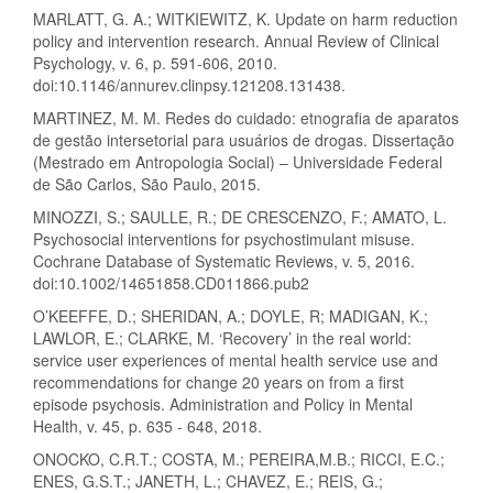
MARLATT, G. A.; WITKIEWITZ, K. Update on harm reduction
policy and intervention research. Annual Review of Clinical
Psychology, v. 6, p. 591-606, 2010.
doi:10.1146/annurev.clinpsy.121208.131438.
MARTINEZ, M. M. Redes do cuidado: etnografia de aparatos
de gestão intersetorial para usuários de drogas. Dissertação
(Mestrado em Antropologia Social) – Universidade Federal
de São Carlos, São Paulo, 2015.
MINOZZI, S.; SAULLE, R.; DE CRESCENZO, F.; AMATO, L.
Psychosocial interventions for psychostimulant misuse.
Cochrane Database of Systematic Reviews, v. 5, 2016.
doi:10.1002/14651858.CD011866.pub2
O’KEEFFE, D.; SHERIDAN, A.; DOYLE, R; MADIGAN, K.;
LAWLOR, E.; CLARKE, M. ‘Recovery’ in the real world:
service user experiences of mental health service use and
recommendations for change 20 years on from a first
episode psychosis. Administration and Policy in Mental
Health, v. 45, p. 635 - 648, 2018.
ONOCKO, C.R.T.; COSTA, M.; PEREIRA,M.B.; RICCI, E.C.;
ENES, G.S.T.; JANETH, L.; CHAVEZ, E.; REIS, G.;