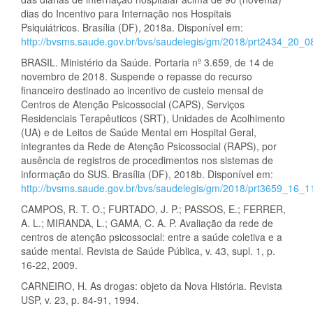
dias do Incentivo para Internação nos Hospitais
Psiquiátricos. Brasília (DF), 2018a. Disponível em:
http://bvsms.saude.gov.br/bvs/saudelegis/gm/2018/prt2434_20_0
BRASIL. Ministério da Saúde. Portaria nº 3.659, de 14 de
novembro de 2018. Suspende o repasse do recurso
financeiro destinado ao incentivo de custeio mensal de
Centros de Atenção Psicossocial (CAPS), Serviços
Residenciais Terapêuticos (SRT), Unidades de Acolhimento
(UA) e de Leitos de Saúde Mental em Hospital Geral,
integrantes da Rede de Atenção Psicossocial (RAPS), por
ausência de registros de procedimentos nos sistemas de
informação do SUS. Brasília (DF), 2018b. Disponível em:
http://bvsms.saude.gov.br/bvs/saudelegis/gm/2018/prt3659_16_1
CAMPOS, R. T. O.; FURTADO, J. P.; PASSOS, E.; FERRER,
A. L.; MIRANDA, L.; GAMA, C. A. P. Avaliação da rede de
centros de atenção psicossocial: entre a saúde coletiva e a
saúde mental. Revista de Saúde Pública, v. 43, supl. 1, p.
16-22, 2009.
CARNEIRO, H. As drogas: objeto da Nova História. Revista
USP, v. 23, p. 84-91, 1994.