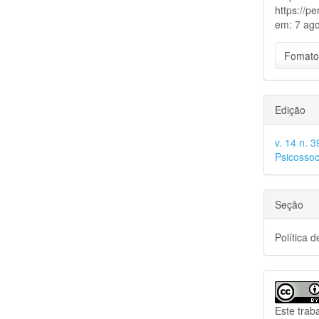
https://p
em: 7 ago
Fomato
Edição
v. 14 n. 
Psicossoc
Seção
Política 
Este trab