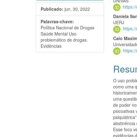
UNIVÁS
https:
Publicado:
jun. 30, 2022
Daniela Sa
Palavras-chave:
UERJ
Política Nacional de Drogas
https:
Saúde Mental Uso
Caio Maxi
problemático de drogas.
Universidad
Evidências
https:
Resu
O uso probl
como uma qu
historicame
uma questão
de poder no
psicoativas
psiquiátric
abstinência
Esse foco 
evidências 