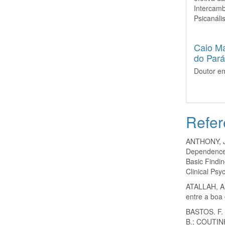
Intercamb
Psicanáli
Caio M
do Par
Doutor em
Refer
ANTHONY, J
Dependence 
Basic Findi
Clinical Psy
ATALLAH, A.
entre a boa 
BASTOS. F. 
B.; COUTINH