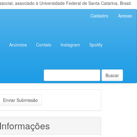
cial, associado à Universidade Federal de Santa Catarina, Brasil.
Cadastro
Acesso
Anúncios
Contato
Instagram
Spotify
Buscar
nviar
Enviar Submissão
ubmissão
Informações