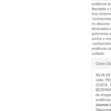
evidência a
liberdade e
foco fortem
“contrarrefo
no discurso 
dimensões é
autonomia e 
contra o m
“contrarref
evidência c
cuidado.
Detal
Como Cit
do
SILVA DE
artigo
João; PE
COSTA , 
BEZERRA,
de drogas
evidência
Journal 
Disponíve