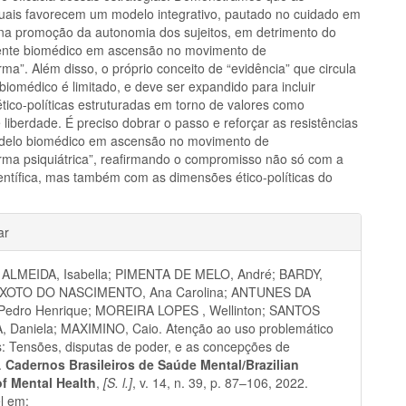
tuais favorecem um modelo integrativo, pautado no cuidado em
 na promoção da autonomia dos sujeitos, em detrimento do
ente biomédico em ascensão no movimento de
rma”. Além disso, o próprio conceito de “evidência” que circula
biomédico é limitado, e deve ser expandido para incluir
tico-políticas estruturadas em torno de valores como
liberdade. É preciso dobrar o passo e reforçar as resistências
odelo biomédico em ascensão no movimento de
orma psiquiátrica”, reafirmando o compromisso não só com a
ientífica, mas também com as dimensões ético-políticas do
hes
ar
 ALMEIDA, Isabella; PIMENTA DE MELO, André; BARDY,
IXOTO DO NASCIMENTO, Ana Carolina; ANTUNES DA
Pedro Henrique; MOREIRA LOPES , Wellinton; SANTOS
 Daniela; MAXIMINO, Caio. Atenção ao uso problemático
: Tensões, disputas de poder, e as concepções de
.
Cadernos Brasileiros de Saúde Mental/Brazilian
of Mental Health
,
[S. l.]
, v. 14, n. 39, p. 87–106, 2022.
l em: