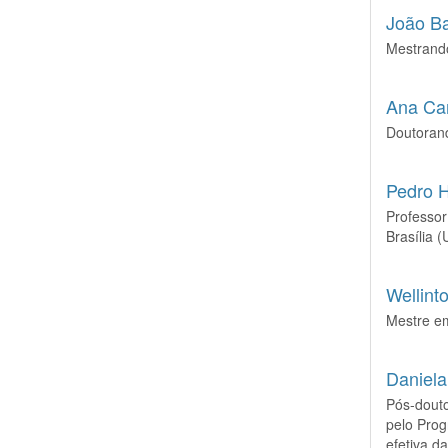
João B
Mestrand
Ana Car
Doutoran
Pedro H
Professor
Brasília 
Wellint
Mestre em
Daniela
Pós-douto
pelo Pro
efetiva d