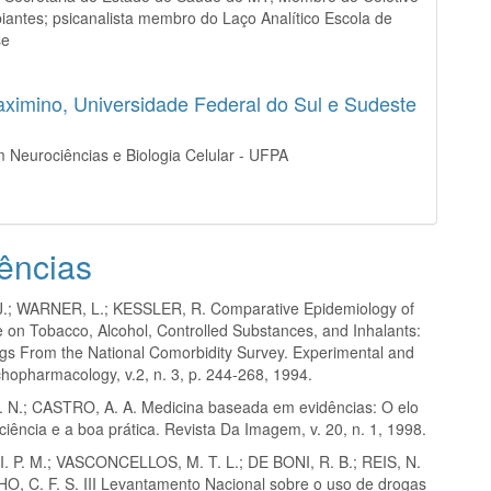
iantes; psicanalista membro do Laço Analítico Escola de
se
aximino,
Universidade Federal do Sul e Sudeste
á
 Neurociências e Biologia Celular - UFPA
ências
.; WARNER, L.; KESSLER, R. Comparative Epidemiology of
on Tobacco, Alcohol, Controlled Substances, and Inhalants:
ngs From the National Comorbidity Survey. Experimental and
chopharmacology, v.2, n. 3, p. 244-268, 1994.
 N.; CASTRO, A. A. Medicina baseada em evidências: O elo
ciência e a boa prática. Revista Da Imagem, v. 20, n. 1, 1998.
I. P. M.; VASCONCELLOS, M. T. L.; DE BONI, R. B.; REIS, N.
O, C. F. S. III Levantamento Nacional sobre o uso de drogas