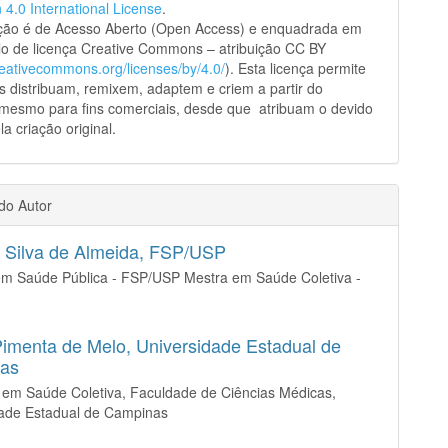
n 4.0 International License
.
ação é de Acesso Aberto (Open Access) e enquadrada em
o de licença Creative Commons – atribuição CC BY
creativecommons.org/licenses/by/4.0/
). Esta licença permite
s distribuam, remixem, adaptem e criem a partir do
 mesmo para fins comerciais, desde que atribuam o devido
la criação original.
 do Autor
a Silva de Almeida,
FSP/USP
em Saúde Pública - FSP/USP Mestra em Saúde Coletiva -
Pimenta de Melo,
Universidade Estadual de
as
 em Saúde Coletiva, Faculdade de Ciências Médicas,
dade Estadual de Campinas