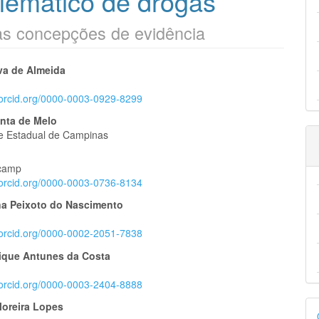
lemático de drogas
 as concepções de evidência
eúdo
lva de Almeida
//orcid.org/0000-0003-0929-8299
nta de Melo
e Estadual de Campinas
pal
y
camp
//orcid.org/0000-0003-0736-8134
na Peixoto do Nascimento
//orcid.org/0000-0002-2051-7838
ique Antunes da Costa
//orcid.org/0000-0003-2404-8888
D
Moreira Lopes