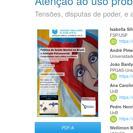
Atenção ao uso prob
Tensões, disputas de poder, e
Barra
Cont
Isabella Si
FSP/USP
lateral
do
https:
de
artigo
André Pime
Universidad
artigos
princi
João Bard
PPGAS-Uni
https:
Ana Caroli
UnB
https:
Pedro Henr
UnB
https:
PDF/A
Wellinton 