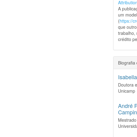
Attributio
A public
um model
(
https://
que outro
trabalho,
crédito pe
Biografia
Isabell
Doutora 
Unicamp
André 
Campin
Mestrado
Universi