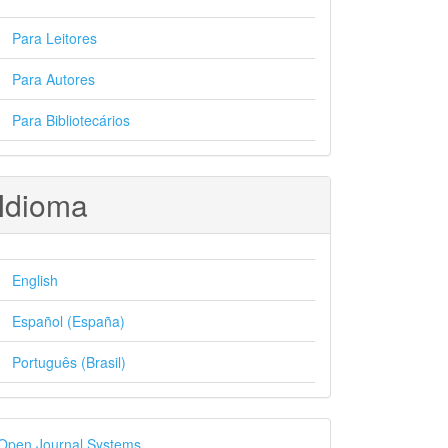
Para Leitores
Para Autores
Para Bibliotecários
Idioma
English
Español (España)
Português (Brasil)
esenvolvido
Open Journal Systems