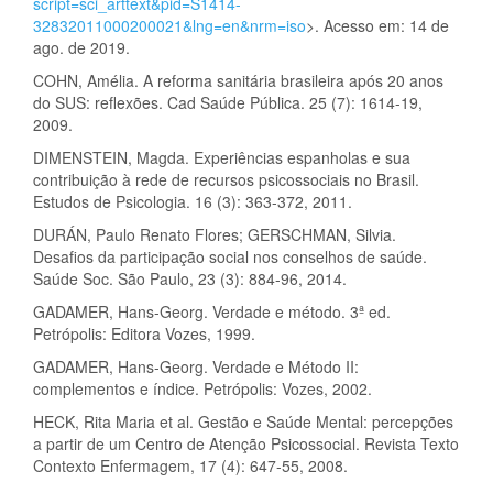
script=sci_arttext&pid=S1414-
32832011000200021&lng=en&nrm=iso
>. Acesso em: 14 de
ago. de 2019.
COHN, Amélia. A reforma sanitária brasileira após 20 anos
do SUS: reflexões. Cad Saúde Pública. 25 (7): 1614-19,
2009.
DIMENSTEIN, Magda. Experiências espanholas e sua
contribuição à rede de recursos psicossociais no Brasil.
Estudos de Psicologia. 16 (3): 363-372, 2011.
DURÁN, Paulo Renato Flores; GERSCHMAN, Silvia.
Desafios da participação social nos conselhos de saúde.
Saúde Soc. São Paulo, 23 (3): 884-96, 2014.
GADAMER, Hans-Georg. Verdade e método. 3ª ed.
Petrópolis: Editora Vozes, 1999.
GADAMER, Hans-Georg. Verdade e Método II:
complementos e índice. Petrópolis: Vozes, 2002.
HECK, Rita Maria et al. Gestão e Saúde Mental: percepções
a partir de um Centro de Atenção Psicossocial. Revista Texto
Contexto Enfermagem, 17 (4): 647-55, 2008.