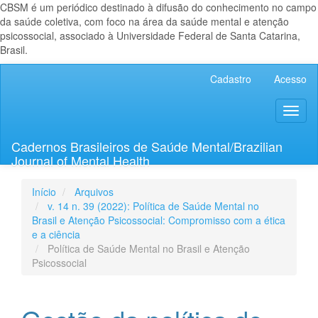
CBSM é um periódico destinado à difusão do conhecimento no campo
da saúde coletiva, com foco na área da saúde mental e atenção
psicossocial, associado à Universidade Federal de Santa Catarina,
Brasil.
Navegação
Cadastro
Acesso
Principal
Conteúdo
Toggl
principal
naviga
Barra
Lateral
Cadernos Brasileiros de Saúde Mental/Brazilian
Journal of Mental Health
Início
Arquivos
v. 14 n. 39 (2022): Política de Saúde Mental no
Brasil e Atenção Psicossocial: Compromisso com a ética
e a ciência
Política de Saúde Mental no Brasil e Atenção
Psicossocial