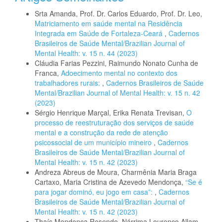
Srta Amanda, Prof. Dr. Carlos Eduardo, Prof. Dr. Leo,
Matriciamento em saúde mental na Residência
Integrada em Saúde de Fortaleza-Ceará
,
Cadernos
Brasileiros de Saúde Mental/Brazilian Journal of
Mental Health: v. 15 n. 44 (2023)
Cláudia Farias Pezzini, Raimundo Nonato Cunha de
Franca,
Adoecimento mental no contexto dos
trabalhadores rurais:
,
Cadernos Brasileiros de Saúde
Mental/Brazilian Journal of Mental Health: v. 15 n. 42
(2023)
Sérgio Henrique Marçal, Erika Renata Trevisan,
O
processo de reestruturação dos serviços de saúde
mental e a construção da rede de atenção
psicossocial de um município mineiro
,
Cadernos
Brasileiros de Saúde Mental/Brazilian Journal of
Mental Health: v. 15 n. 42 (2023)
Andreza Abreus de Moura, Charmênia Maria Braga
Cartaxo, Maria Cristina de Azevedo Mendonça,
“Se é
para jogar dominó, eu jogo em casa”:
,
Cadernos
Brasileiros de Saúde Mental/Brazilian Journal of
Mental Health: v. 15 n. 42 (2023)
Thaís Mendonça Resende, Nárrima Lourenço Allam