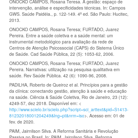
ONOCKO CAMPOS, Rosana Teresa. A gestão: espaço de
intervenção, análise e especificidades técnicas. In: Campos
GWS. Saúde Paidéia., p. 122-149. 4ª ed. São Paulo: Hucitec,
2013.
ONOCKO CAMPOS, Rosana Teresa; FURTADO, Juarez
Pereira. Entre a saúde coletiva e a saúde mental: um
instrumental metodológico para avaliação da rede de
Centros de Atenção Psicossocial (CAPS) do Sistema Único
de Saúde. Cad Saúde Pública, 22 (5): 1053-62, 2006.
ONOCKO CAMPOS, Rosana Teresa; FURTADO, Juarez
Pereira. Narrativas: utilização na pesquisa qualitativa em
saúde. Rev Saúde Pública. 42 (6): 1090-96, 2008.
PADILHA, Roberto de Queiroz et al. Princípios para a gestão
da clínica: conectando gestão, atenção à saúde e educação
na saúde. Ciência & Saúde Coletiva, Rio de Janeiro, 23 (12):
4249-57, dez 2018. Disponível em: <
http://www.scielo.br/scielo.php?script=sci_arttext&pid=S1413-
81232018001204249&lng=pt&nrm=iso
>. Acesso em: 01 de
fev. de 2020.
PAIM, Jairnilson Silva. A Reforma Sanitária e Revolução
Passiva no Brasil. In: PAIM, Jairnilson Silva. Reforma