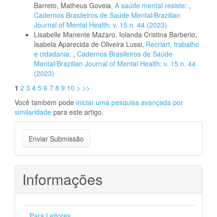
Barreto, Matheus Goveia,
A saúde mental resiste:
,
Cadernos Brasileiros de Saúde Mental/Brazilian
Journal of Mental Health: v. 15 n. 44 (2023)
Lisabelle Manente Mazaro, Iolanda Cristina Barberio,
Isabela Aparecida de Oliveira Lussi,
Recriart, trabalho
e cidadania:
,
Cadernos Brasileiros de Saúde
Mental/Brazilian Journal of Mental Health: v. 15 n. 44
(2023)
1
2
3
4
5
6
7
8
9
10
>
>>
Você também pode
iniciar uma pesquisa avançada por
similaridade
para este artigo.
Enviar
Enviar Submissão
Submissão
Informações
Para Leitores