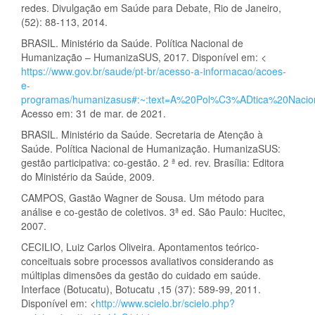
redes. Divulgação em Saúde para Debate, Rio de Janeiro,
(52): 88-113, 2014.
BRASIL. Ministério da Saúde. Política Nacional de
Humanização – HumanizaSUS, 2017. Disponível em: <
https://www.gov.br/saude/pt-br/acesso-a-informacao/acoes-
e-
programas/humanizasus#:~:text=A%20Pol%C3%ADtica%20Na
Acesso em: 31 de mar. de 2021.
BRASIL. Ministério da Saúde. Secretaria de Atenção à
Saúde. Política Nacional de Humanização. HumanizaSUS:
gestão participativa: co-gestão. 2 ª ed. rev. Brasília: Editora
do Ministério da Saúde, 2009.
CAMPOS, Gastão Wagner de Sousa. Um método para
análise e co-gestão de coletivos. 3ª ed. São Paulo: Hucitec,
2007.
CECILIO, Luiz Carlos Oliveira. Apontamentos teórico-
conceituais sobre processos avaliativos considerando as
múltiplas dimensões da gestão do cuidado em saúde.
Interface (Botucatu), Botucatu ,15 (37): 589-99, 2011.
Disponível em: <
http://www.scielo.br/scielo.php?