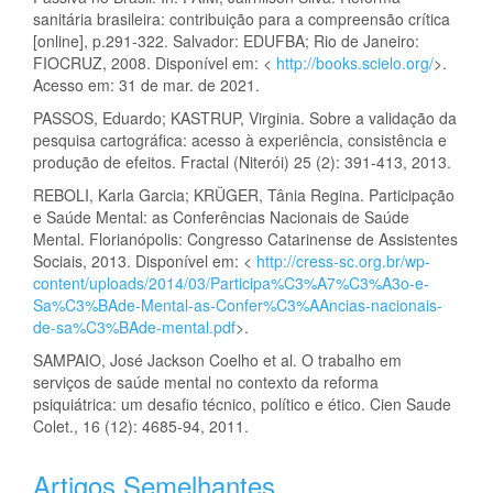
sanitária brasileira: contribuição para a compreensão crítica
[online], p.291-322. Salvador: EDUFBA; Rio de Janeiro:
FIOCRUZ, 2008. Disponível em: <
http://books.scielo.org/
>.
Acesso em: 31 de mar. de 2021.
PASSOS, Eduardo; KASTRUP, Virginia. Sobre a validação da
pesquisa cartográfica: acesso à experiência, consistência e
produção de efeitos. Fractal (Niterói) 25 (2): 391-413, 2013.
REBOLI, Karla Garcia; KRÜGER, Tânia Regina. Participação
e Saúde Mental: as Conferências Nacionais de Saúde
Mental. Florianópolis: Congresso Catarinense de Assistentes
Sociais, 2013. Disponível em: <
http://cress-sc.org.br/wp-
content/uploads/2014/03/Participa%C3%A7%C3%A3o-e-
Sa%C3%BAde-Mental-as-Confer%C3%AAncias-nacionais-
de-sa%C3%BAde-mental.pdf
>.
SAMPAIO, José Jackson Coelho et al. O trabalho em
serviços de saúde mental no contexto da reforma
psiquiátrica: um desafio técnico, político e ético. Cien Saude
Colet., 16 (12): 4685-94, 2011.
Artigos Semelhantes