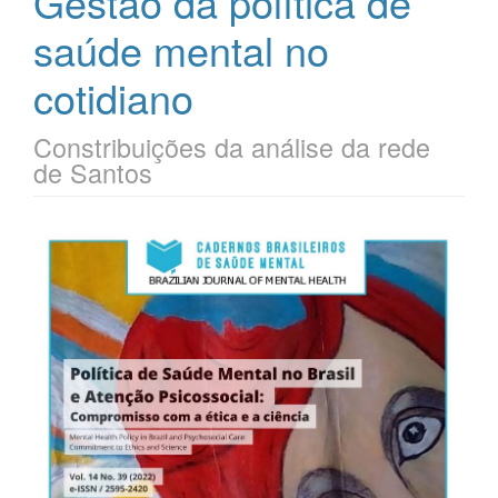
Gestão da política de
saúde mental no
cotidiano
Constribuições da análise da rede
de Santos
Barra
lateral
de
artigos