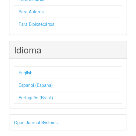
Para Autores
Para Bibliotecários
Idioma
English
Español (España)
Português (Brasil)
Desenvolvido
Open Journal Systems
por