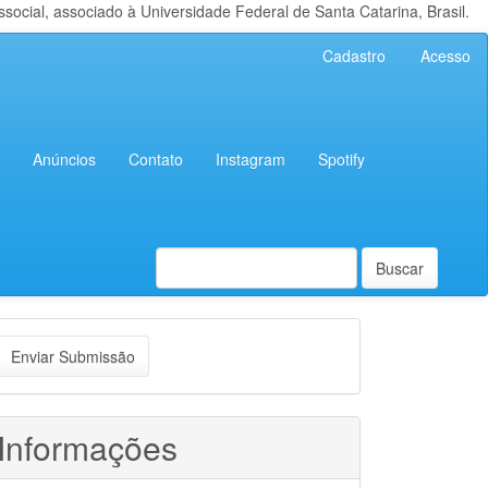
cial, associado à Universidade Federal de Santa Catarina, Brasil.
Cadastro
Acesso
Anúncios
Contato
Instagram
Spotify
Buscar
nviar
Enviar Submissão
ubmissão
Informações