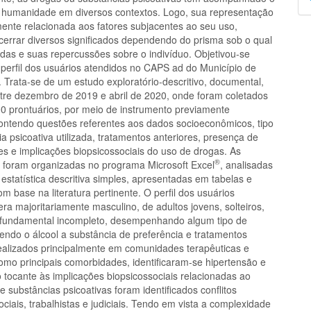
p
 humanidade em diversos contextos. Logo, sua representação
mente relacionada aos fatores subjacentes ao seu uso,
errar diversos significados dependendo do prisma sob o qual
das e suas repercussões sobre o indivíduo. Objetivou-se
 perfil dos usuários atendidos no CAPS ad do Município de
 Trata-se de um estudo exploratório-descritivo, documental,
ntre dezembro de 2019 e abril de 2020, onde foram coletados
0 prontuários, por meio de instrumento previamente
ontendo questões referentes aos dados socioeconômicos, tipo
a psicoativa utilizada, tratamentos anteriores, presença de
s e implicações biopsicossociais do uso de drogas. As
®
 foram organizadas no programa Microsoft Excel
, analisadas
estatística descritiva simples, apresentadas em tabelas e
om base na literatura pertinente. O perfil dos usuários
era majoritariamente masculino, de adultos jovens, solteiros,
fundamental incompleto, desempenhando algum tipo de
endo o álcool a substância de preferência e tratamentos
realizados principalmente em comunidades terapêuticas e
mo principais comorbidades, identificaram-se hipertensão e
 tocante às implicações biopsicossociais relacionadas ao
 substâncias psicoativas foram identificados conflitos
sociais, trabalhistas e judiciais. Tendo em vista a complexidade