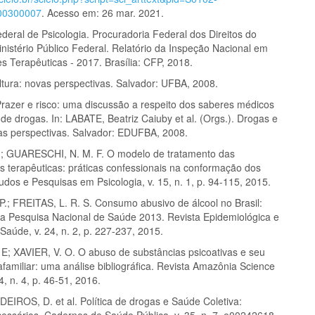
00300007
. Acesso em: 26 mar. 2021.
deral de Psicologia. Procuradoria Federal dos Direitos do
nistério Público Federal. Relatório da Inspeção Nacional em
 Terapêuticas - 2017. Brasília: CFP, 2018.
ltura: novas perspectivas. Salvador: UFBA, 2008.
razer e risco: uma discussão a respeito dos saberes médicos
de drogas. In: LABATE, Beatriz Caiuby et al. (Orgs.). Drogas e
vas perspectivas. Salvador: EDUFBA, 2008.
.; GUARESCHI, N. M. F. O modelo de tratamento das
 terapêuticas: práticas confessionais na conformação dos
tudos e Pesquisas em Psicologia, v. 15, n. 1, p. 94-115, 2015.
P.; FREITAS, L. R. S. Consumo abusivo de álcool no Brasil:
da Pesquisa Nacional de Saúde 2013. Revista Epidemiológica e
Saúde, v. 24, n. 2, p. 227-237, 2015.
E; XAVIER, V. O. O abuso de substâncias psicoativas e seu
afamiliar: uma análise bibliográfica. Revista Amazônia Science
4, n. 4, p. 46-51, 2016.
ROS, D. et al. Política de drogas e Saúde Coletiva:
cessários. Cadernos de Saúde Pública, v. 35, n. 7, e00242618,