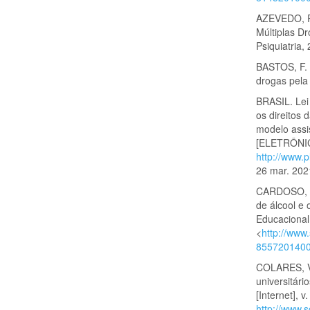
AZEVEDO, R.
Múltiplas Dr
Psiquiatria,
BASTOS, F. I
drogas pela
BRASIL. Lei
os direitos 
modelo assis
[ELETRÔNICO]
http://www.p
26 mar. 202
CARDOSO, L
de álcool e 
Educacional,
<
http://www
8557201400
COLARES, V
universitár
[Internet], 
http://www.s