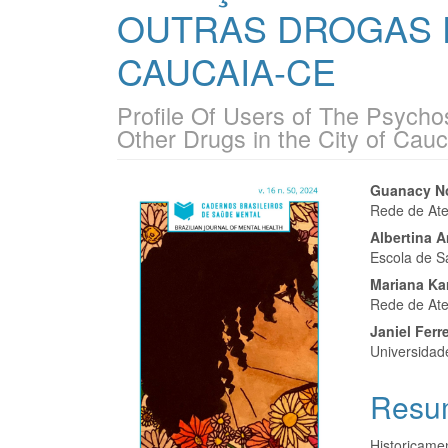
OUTRAS DROGAS D
CAUCAIA-CE
Profile Of Users of The Psycho
Other Drugs in the City of Cauc
Barra
Cont
Guanacy N
Rede de Ate
lateral
do
Albertina 
de
artigo
Escola de S
Mariana Ka
artigos
princi
Rede de Ate
Janiel Ferre
Universidad
Resu
Historicame