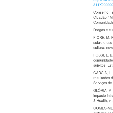
311X20090
Conselho Fe
Cidadão / Mi
Comunidades
Drogas e cu
FIORE, M. P
sobre o uso 
cultura: no
FOSSI, L. B
comunidades
sujeitos. Es
GARCIA, L. 
resultados 
Serviços de 
GLÓRIA, M. 
impacto intr
& Health, v. 
GOMES-MEDEI
diálogos ne