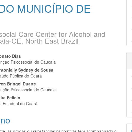
O MUNICÍPIO DE
social Care Center for Alcohol and
aia-CE, North East Brazil
eúdo
onato Dias
nção Psicossocial de Caucaia
Antonielly Sydney de Sousa
aúde Pública do Ceará
ren Bringel Duarte
pal
nção Psicossocial de Caucaia
ira Felício
e Estadual do Ceará
mo
D
nte, as drogas ou substâncias psicoativas têm acompanhado o