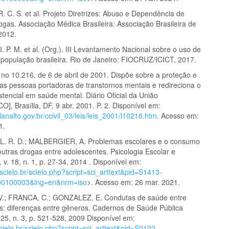
 C. S. et al. Projeto Diretrizes: Abuso e Dependência de
ogas. Associação Médica Brasileira: Associação Brasileira de
 2012.
. P. M. et al. (Org.). III Levantamento Nacional sobre o uso de
 população brasileira. Rio de Janeiro: FIOCRUZ/ICICT, 2017.
 no 10.216, de 6 de abril de 2001. Dispõe sobre a proteção e
das pessoas portadoras de transtornos mentais e redireciona o
tencial em saúde mental. Diário Oficial da União
, Brasília, DF, 9 abr. 2001. P. 2. Disponível em:
lanalto.gov.br/ccivil_03/leis/leis_2001/l10216.htm
. Acesso em:
1.
. R. D.; MALBERGIER, A. Problemas escolares e o consumo
outras drogas entre adolescentes. Psicologia Escolar e
 v. 18, n. 1, p. 27-34, 2014 . Disponível em:
.scielo.br/scielo.php?script=sci_arttext&pid=S1413-
0100003&lng=en&nrm=iso
>. Acesso em: 26 mar. 2021.
.; FRANCA, C.; GONZALEZ, E. Condutas de saúde entre
ios: diferenças entre gêneros. Cadernos de Saúde Pública
v. 25, n. 3, p. 521-528, 2009 Disponível em:
cielo.br/scielo.php?script=sci_arttext&pid=S0102-