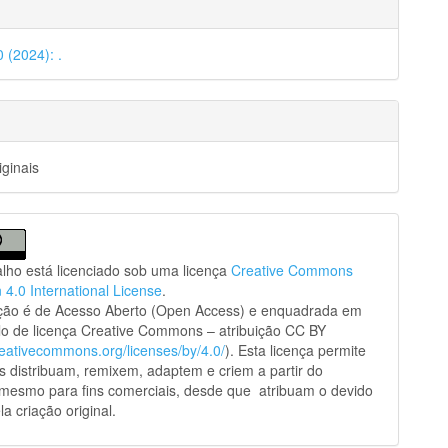
0 (2024): .
iginais
alho está licenciado sob uma licença
Creative Commons
n 4.0 International License
.
ação é de Acesso Aberto (Open Access) e enquadrada em
o de licença Creative Commons – atribuição CC BY
creativecommons.org/licenses/by/4.0/
). Esta licença permite
s distribuam, remixem, adaptem e criem a partir do
 mesmo para fins comerciais, desde que atribuam o devido
la criação original.