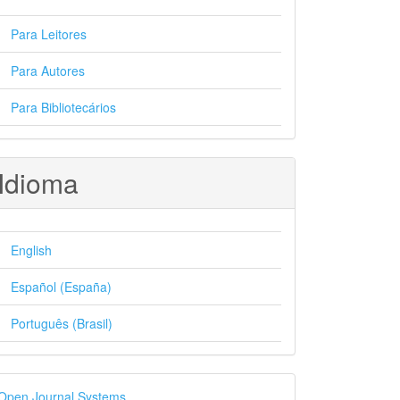
Para Leitores
Para Autores
Para Bibliotecários
Idioma
English
Español (España)
Português (Brasil)
esenvolvido
Open Journal Systems