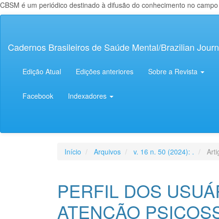
CBSM é um periódico destinado à difusão do conhecimento no campo da
Navegação
Principal
Conteúdo
Cadernos Brasileiros de Saúde Mental/Brazilian Journ
principal
Barra
Lateral
Edição Atual
Edições anteriores
Sobre a Revista
Facebook
Indexadores
Início
Arquivos
v. 16 n. 50 (2024): .
Arti
PERFIL DOS USUÁ
ATENÇÃO PSICOSS