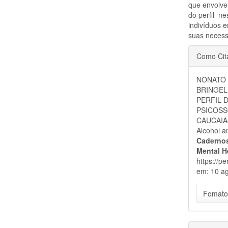
que envolve
do perfil n
indivíduos 
suas necess
Detal
Como Cit
do
NONATO D
artigo
BRINGEL 
PERFIL 
PSICOSS
CAUCAIA-C
Alcohol a
Cadernos
Mental H
https://p
em: 10 ag
Fomato