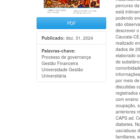
percurso da
está intima
podendo enc
PDF
são observa
descrever o
Caucaia-CE.
Publicado:
dez. 31, 2024
realizado e
dados de 20
Palavras-chave:
elaborado c
Processo de governança
de substânci
Gestão Financeira
comorbidade
Universidade Gestão
informações
Universitária
por meio de 
discutidas c
registrados 
com ensino 
ocupação, s
anteriores 
CAPS ad. Co
diabetes. No
uso/abuso de
familiares, 