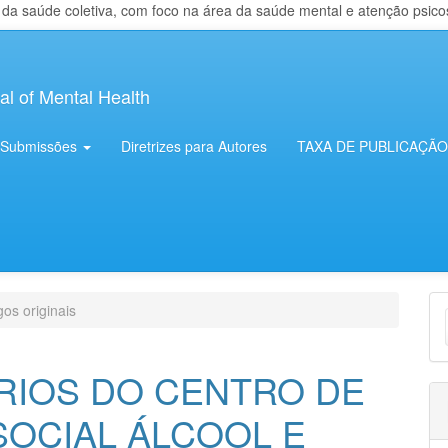
 saúde coletiva, com foco na área da saúde mental e atenção psicosso
al of Mental Health
Submissões
Diretrizes para Autores
TAXA DE PUBLICAÇÃO
E
gos originais
S
RIOS DO CENTRO DE
OCIAL ÁLCOOL E