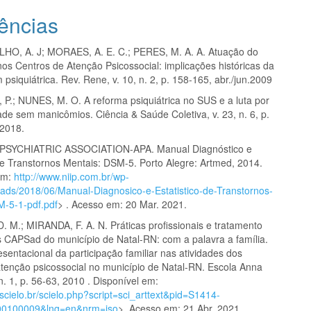
ências
HO, A. J; MORAES, A. E. C.; PERES, M. A. A. Atuação do
nos Centros de Atenção Psicossocial: implicações históricas da
siquiátrica. Rev. Rene, v. 10, n. 2, p. 158-165, abr./jun.2009
.; NUNES, M. O. A reforma psiquiátrica no SUS e a luta por
de sem manicômios. Ciência & Saúde Coletiva, v. 23, n. 6, p.
 2018.
SYCHIATRIC ASSOCIATION-APA. Manual Diagnóstico e
 de Transtornos Mentais: DSM-5. Porto Alegre: Artmed, 2014.
em:
http://www.niip.com.br/wp-
oads/2018/06/Manual-Diagnosico-e-Estatistico-de-Transtornos-
-5-1-pdf.pdf
> . Acesso em: 20 Mar. 2021.
 M.; MIRANDA, F. A. N. Práticas profissionais e tratamento
s CAPSad do município de Natal-RN: com a palavra a família.
sentacional da participação familiar nas atividades dos
atenção psicossocial no município de Natal-RN. Escola Anna
 n. 1, p. 56-63, 2010 . Disponível em:
.scielo.br/scielo.php?script=sci_arttext&pid=S1414-
0100009&lng=en&nrm=iso
>. Acesso em: 21 Abr. 2021.