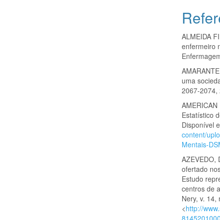
Refer
ALMEIDA FIL
enfermeiro 
Enfermagem p
AMARANTE, P
uma socieda
2067-2074,
AMERICAN P
Estatístico
Disponível 
content/upl
Mentais-DSM
AZEVEDO, D.
ofertado no
Estudo repre
centros de 
Nery, v. 14,
<
http://www
8145201000