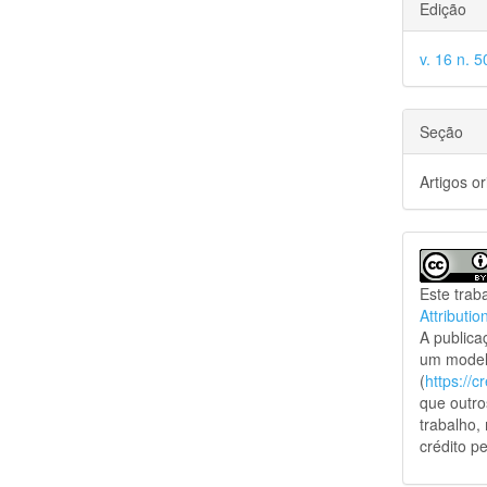
Edição
v. 16 n. 5
Seção
Artigos or
Este trab
Attributio
A public
um model
(
https://
que outro
trabalho,
crédito pe