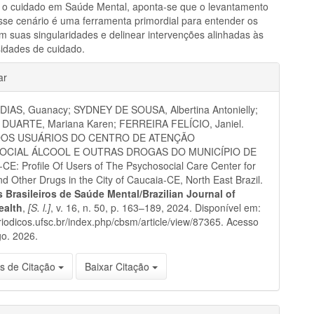
 o cuidado em Saúde Mental, aponta-se que o levantamento
esse cenário é uma ferramenta primordial para entender os
em suas singularidades e delinear intervenções alinhadas às
idades de cuidado.
hes
ar
IAS, Guanacy; SYDNEY DE SOUSA, Albertina Antonielly;
DUARTE, Mariana Karen; FERREIRA FELÍCIO, Janiel.
DOS USUÁRIOS DO CENTRO DE ATENÇÃO
OCIAL ÁLCOOL E OUTRAS DROGAS DO MUNICÍPIO DE
E: Profile Of Users of The Psychosocial Care Center for
nd Other Drugs in the City of Caucaia-CE, North East Brazil.
 Brasileiros de Saúde Mental/Brazilian Journal of
ealth
,
[S. l.]
, v. 16, n. 50, p. 163–189, 2024. Disponível em:
eriodicos.ufsc.br/index.php/cbsm/article/view/87365. Acesso
o. 2026.
s de Citação
Baixar Citação