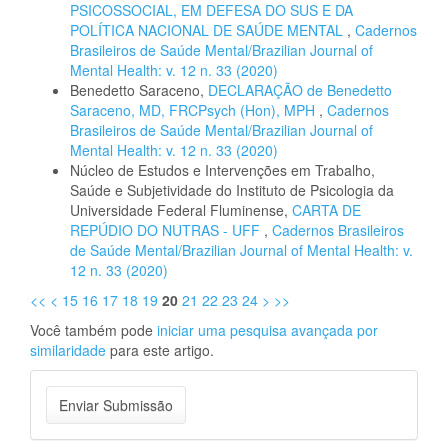
PSICOSSOCIAL, EM DEFESA DO SUS E DA
POLÍTICA NACIONAL DE SAÚDE MENTAL
,
Cadernos
Brasileiros de Saúde Mental/Brazilian Journal of
Mental Health: v. 12 n. 33 (2020)
Benedetto Saraceno,
DECLARAÇÃO de Benedetto
Saraceno, MD, FRCPsych (Hon), MPH
,
Cadernos
Brasileiros de Saúde Mental/Brazilian Journal of
Mental Health: v. 12 n. 33 (2020)
Núcleo de Estudos e Intervenções em Trabalho,
Saúde e Subjetividade do Instituto de Psicologia da
Universidade Federal Fluminense,
CARTA DE
REPÚDIO DO NUTRAS - UFF
,
Cadernos Brasileiros
de Saúde Mental/Brazilian Journal of Mental Health: v.
12 n. 33 (2020)
<<
<
15
16
17
18
19
20
21
22
23
24
>
>>
Você também pode
iniciar uma pesquisa avançada por
similaridade
para este artigo.
Enviar
Enviar Submissão
Submissão