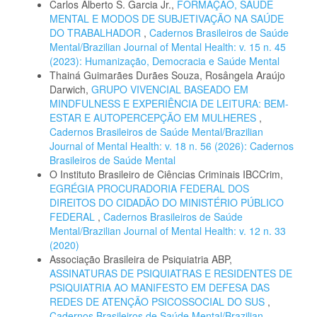
Carlos Alberto S. Garcia Jr.,
FORMAÇÃO, SAÚDE
MENTAL E MODOS DE SUBJETIVAÇÃO NA SAÚDE
DO TRABALHADOR
,
Cadernos Brasileiros de Saúde
Mental/Brazilian Journal of Mental Health: v. 15 n. 45
(2023): Humanização, Democracia e Saúde Mental
Thainá Guimarães Durães Souza, Rosângela Araújo
Darwich,
GRUPO VIVENCIAL BASEADO EM
MINDFULNESS E EXPERIÊNCIA DE LEITURA: BEM-
ESTAR E AUTOPERCEPÇÃO EM MULHERES
,
Cadernos Brasileiros de Saúde Mental/Brazilian
Journal of Mental Health: v. 18 n. 56 (2026): Cadernos
Brasileiros de Saúde Mental
O Instituto Brasileiro de Ciências Criminais IBCCrim,
EGRÉGIA PROCURADORIA FEDERAL DOS
DIREITOS DO CIDADÃO DO MINISTÉRIO PÚBLICO
FEDERAL
,
Cadernos Brasileiros de Saúde
Mental/Brazilian Journal of Mental Health: v. 12 n. 33
(2020)
Associação Brasileira de Psiquiatria ABP,
ASSINATURAS DE PSIQUIATRAS E RESIDENTES DE
PSIQUIATRIA AO MANIFESTO EM DEFESA DAS
REDES DE ATENÇÃO PSICOSSOCIAL DO SUS
,
Cadernos Brasileiros de Saúde Mental/Brazilian