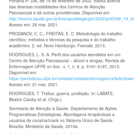
Portaria nº 336, de 19 de fevereiro de 2002. Institui acerca
das diversas modalidades dos Centros de Atenção
Psicossocial e dá outras providências. Disponível em:
http://bvsms.saude.gov.br/bvs/saudelegis/gm/2002/prt0336_19_0
Acesso em: 26 mar. 2021.
PRODANOV; C. C.; FREITAS, E. C. Metodologia do trabalho
científico: métodos e técnicas da pesquisa e do trabalho
acadêmico. 2. ed. Novo Hamburgo: Feevale, 2013.
RODRIGUES, L. S. A. Perfil dos usuários atendidos em um
Centro de Atenção Psicossocial – álcool e drogas. Revista de
Enfermagem UFPE on line., v. 7, n. 8, p. 5191-5197, 2013.
Disponível em:
https://periodicos.ufpe.br/revistas/revistaenfermagem/article/do
Acesso em: 21 mar. 2021.
RODRIGUES, T. Tráfico, guerra, proibição. In: LABATE,
Beatriz Caiuby et al. (Orgs.).
Secretaria de Atenção à Saúde. Departamento de Ações
Programáticas Estratégicas. Abordagens terapêuticas a
usuários de cocaína/crack no Sistema Único de Saúde.
Brasília: Ministério da Saúde, 2010a.