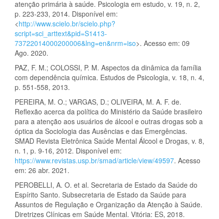
atenção primária à saúde. Psicologia em estudo, v. 19, n. 2,
p. 223-233, 2014. Disponível em:
<
http://www.scielo.br/scielo.php?
script=sci_arttext&pid=S1413-
73722014000200006&lng=en&nrm=iso
>. Acesso em: 09
Ago. 2020.
PAZ, F. M.; COLOSSI, P. M. Aspectos da dinâmica da família
com dependência química. Estudos de Psicologia, v. 18, n. 4,
p. 551-558, 2013.
PEREIRA, M. O.; VARGAS, D.; OLIVEIRA, M. A. F. de.
Reflexão acerca da política do Ministério da Saúde brasileiro
para a atenção aos usuários de álcool e outras drogas sob a
óptica da Sociologia das Ausências e das Emergências.
SMAD Revista Eletrônica Saúde Mental Álcool e Drogas, v. 8,
n. 1, p. 9-16, 2012. Disponível em:
https://www.revistas.usp.br/smad/article/view/49597
. Acesso
em: 26 abr. 2021.
PEROBELLI, A. O. et al. Secretaria de Estado da Saúde do
Espírito Santo. Subsecretaria de Estado da Saúde para
Assuntos de Regulação e Organização da Atenção à Saúde.
Diretrizes Clínicas em Saúde Mental. Vitória: ES, 2018.