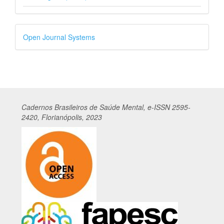
Desenvolvido
Open Journal Systems
por
Cadernos
Br
asileiros
de Saúde Mental, e-ISSN 2595-
2420, Florianópolis, 2023