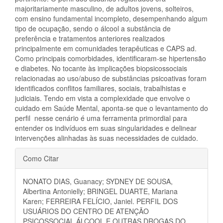
majoritariamente masculino, de adultos jovens, solteiros,
com ensino fundamental incompleto, desempenhando algum
tipo de ocupação, sendo o álcool a substância de
preferência e tratamentos anteriores realizados
principalmente em comunidades terapêuticas e CAPS ad.
Como principais comorbidades, identificaram-se hipertensão
e diabetes. No tocante às implicações biopsicossociais
relacionadas ao uso/abuso de substâncias psicoativas foram
identificados conflitos familiares, sociais, trabalhistas e
judiciais. Tendo em vista a complexidade que envolve o
cuidado em Saúde Mental, aponta-se que o levantamento do
perfil nesse cenário é uma ferramenta primordial para
entender os indivíduos em suas singularidades e delinear
intervenções alinhadas às suas necessidades de cuidado.
Detalhes
Como Citar
do
NONATO DIAS, Guanacy; SYDNEY DE SOUSA,
artigo
Albertina Antonielly; BRINGEL DUARTE, Mariana
Karen; FERREIRA FELÍCIO, Janiel. PERFIL DOS
USUÁRIOS DO CENTRO DE ATENÇÃO
PSICOSSOCIAL ÁLCOOL E OUTRAS DROGAS DO