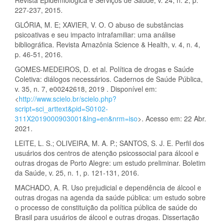
Revista Epidemiológica e Serviços de Saúde, v. 24, n. 2, p.
227-237, 2015.
GLÓRIA, M. E; XAVIER, V. O. O abuso de substâncias
psicoativas e seu impacto intrafamiliar: uma análise
bibliográfica. Revista Amazônia Science & Health, v. 4, n. 4,
p. 46-51, 2016.
GOMES-MEDEIROS, D. et al. Política de drogas e Saúde
Coletiva: diálogos necessários. Cadernos de Saúde Pública,
v. 35, n. 7, e00242618, 2019 . Disponível em:
<
http://www.scielo.br/scielo.php?
script=sci_arttext&pid=S0102-
311X2019000903001&lng=en&nrm=iso
>. Acesso em: 22 Abr.
2021.
LEITE, L. S.; OLIVEIRA, M. A. P.; SANTOS, S. J. E. Perfil dos
usuários dos centros de atenção psicossocial para álcool e
outras drogas de Porto Alegre: um estudo preliminar. Boletim
da Saúde, v. 25, n. 1, p. 121-131, 2016.
MACHADO, A. R. Uso prejudicial e dependência de álcool e
outras drogas na agenda da saúde pública: um estudo sobre
o processo de constituição da política pública de saúde do
Brasil para usuários de álcool e outras drogas. Dissertação