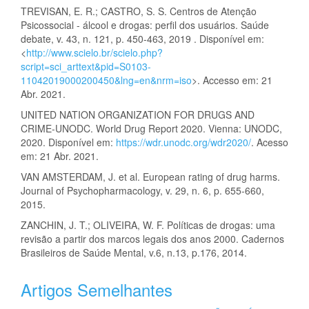
TREVISAN, E. R.; CASTRO, S. S. Centros de Atenção
Psicossocial - álcool e drogas: perfil dos usuários. Saúde
debate, v. 43, n. 121, p. 450-463, 2019 . Disponível em:
<
http://www.scielo.br/scielo.php?
script=sci_arttext&pid=S0103-
11042019000200450&lng=en&nrm=iso
>. Accesso em: 21
Abr. 2021.
UNITED NATION ORGANIZATION FOR DRUGS AND
CRIME-UNODC. World Drug Report 2020. Vienna: UNODC,
2020. Disponível em:
https://wdr.unodc.org/wdr2020/
. Acesso
em: 21 Abr. 2021.
VAN AMSTERDAM, J. et al. European rating of drug harms.
Journal of Psychopharmacology, v. 29, n. 6, p. 655-660,
2015.
ZANCHIN, J. T.; OLIVEIRA, W. F. Políticas de drogas: uma
revisão a partir dos marcos legais dos anos 2000. Cadernos
Brasileiros de Saúde Mental, v.6, n.13, p.176, 2014.
Artigos Semelhantes