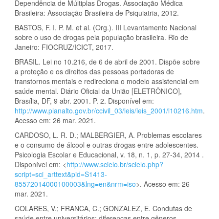
Dependência de Múltiplas Drogas. Associação Médica
Brasileira: Associação Brasileira de Psiquiatria, 2012.
BASTOS, F. I. P. M. et al. (Org.). III Levantamento Nacional
sobre o uso de drogas pela população brasileira. Rio de
Janeiro: FIOCRUZ/ICICT, 2017.
BRASIL. Lei no 10.216, de 6 de abril de 2001. Dispõe sobre
a proteção e os direitos das pessoas portadoras de
transtornos mentais e redireciona o modelo assistencial em
saúde mental. Diário Oficial da União [ELETRÔNICO],
Brasília, DF, 9 abr. 2001. P. 2. Disponível em:
http://www.planalto.gov.br/ccivil_03/leis/leis_2001/l10216.htm
.
Acesso em: 26 mar. 2021.
CARDOSO, L. R. D.; MALBERGIER, A. Problemas escolares
e o consumo de álcool e outras drogas entre adolescentes.
Psicologia Escolar e Educacional, v. 18, n. 1, p. 27-34, 2014 .
Disponível em: <
http://www.scielo.br/scielo.php?
script=sci_arttext&pid=S1413-
85572014000100003&lng=en&nrm=iso
>. Acesso em: 26
mar. 2021.
COLARES, V.; FRANCA, C.; GONZALEZ, E. Condutas de
saúde entre universitários: diferenças entre gêneros.