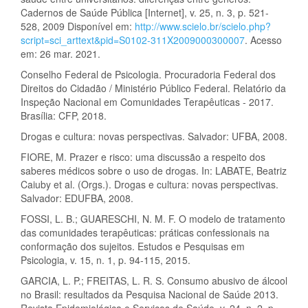
Cadernos de Saúde Pública [Internet], v. 25, n. 3, p. 521-
528, 2009 Disponível em:
http://www.scielo.br/scielo.php?
script=sci_arttext&pid=S0102-311X2009000300007
. Acesso
em: 26 mar. 2021.
Conselho Federal de Psicologia. Procuradoria Federal dos
Direitos do Cidadão / Ministério Público Federal. Relatório da
Inspeção Nacional em Comunidades Terapêuticas - 2017.
Brasília: CFP, 2018.
Drogas e cultura: novas perspectivas. Salvador: UFBA, 2008.
FIORE, M. Prazer e risco: uma discussão a respeito dos
saberes médicos sobre o uso de drogas. In: LABATE, Beatriz
Caiuby et al. (Orgs.). Drogas e cultura: novas perspectivas.
Salvador: EDUFBA, 2008.
FOSSI, L. B.; GUARESCHI, N. M. F. O modelo de tratamento
das comunidades terapêuticas: práticas confessionais na
conformação dos sujeitos. Estudos e Pesquisas em
Psicologia, v. 15, n. 1, p. 94-115, 2015.
GARCIA, L. P.; FREITAS, L. R. S. Consumo abusivo de álcool
no Brasil: resultados da Pesquisa Nacional de Saúde 2013.