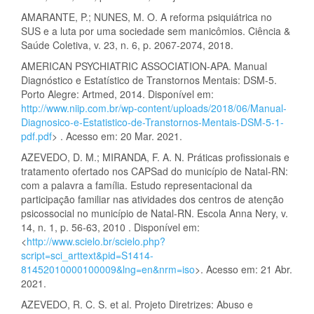
AMARANTE, P.; NUNES, M. O. A reforma psiquiátrica no
SUS e a luta por uma sociedade sem manicômios. Ciência &
Saúde Coletiva, v. 23, n. 6, p. 2067-2074, 2018.
AMERICAN PSYCHIATRIC ASSOCIATION-APA. Manual
Diagnóstico e Estatístico de Transtornos Mentais: DSM-5.
Porto Alegre: Artmed, 2014. Disponível em:
http://www.niip.com.br/wp-content/uploads/2018/06/Manual-
Diagnosico-e-Estatistico-de-Transtornos-Mentais-DSM-5-1-
pdf.pdf
> . Acesso em: 20 Mar. 2021.
AZEVEDO, D. M.; MIRANDA, F. A. N. Práticas profissionais e
tratamento ofertado nos CAPSad do município de Natal-RN:
com a palavra a família. Estudo representacional da
participação familiar nas atividades dos centros de atenção
psicossocial no município de Natal-RN. Escola Anna Nery, v.
14, n. 1, p. 56-63, 2010 . Disponível em:
<
http://www.scielo.br/scielo.php?
script=sci_arttext&pid=S1414-
81452010000100009&lng=en&nrm=iso
>. Acesso em: 21 Abr.
2021.
AZEVEDO, R. C. S. et al. Projeto Diretrizes: Abuso e