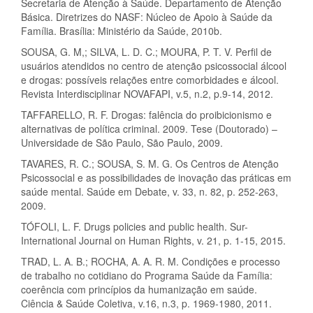
Secretaria de Atenção à Saúde. Departamento de Atenção
Básica. Diretrizes do NASF: Núcleo de Apoio à Saúde da
Família. Brasília: Ministério da Saúde, 2010b.
SOUSA, G. M,; SILVA, L. D. C.; MOURA, P. T. V. Perfil de
usuários atendidos no centro de atenção psicossocial álcool
e drogas: possíveis relações entre comorbidades e álcool.
Revista Interdisciplinar NOVAFAPI, v.5, n.2, p.9-14, 2012.
TAFFARELLO, R. F. Drogas: falência do proibicionismo e
alternativas de política criminal. 2009. Tese (Doutorado) –
Universidade de São Paulo, São Paulo, 2009.
TAVARES, R. C.; SOUSA, S. M. G. Os Centros de Atenção
Psicossocial e as possibilidades de inovação das práticas em
saúde mental. Saúde em Debate, v. 33, n. 82, p. 252-263,
2009.
TÓFOLI, L. F. Drugs policies and public health. Sur-
International Journal on Human Rights, v. 21, p. 1-15, 2015.
TRAD, L. A. B.; ROCHA, A. A. R. M. Condições e processo
de trabalho no cotidiano do Programa Saúde da Família:
coerência com princípios da humanização em saúde.
Ciência & Saúde Coletiva, v.16, n.3, p. 1969-1980, 2011.