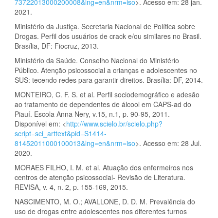
73722013000200008&lng=en&nrm=iso
>. Acesso em: 28 jan.
2021.
Ministério da Justiça. Secretaria Nacional de Política sobre
Drogas. Perfil dos usuários de crack e/ou similares no Brasil.
Brasília, DF: Fiocruz, 2013.
Ministério da Saúde. Conselho Nacional do Ministério
Público. Atenção psicossocial a crianças e adolescentes no
SUS: tecendo redes para garantir direitos. Brasília: DF, 2014.
MONTEIRO, C. F. S. et al. Perfil sociodemográfico e adesão
ao tratamento de dependentes de álcool em CAPS-ad do
Piauí. Escola Anna Nery, v.15, n.1, p. 90-95, 2011.
Disponível em: <
http://www.scielo.br/scielo.php?
script=sci_arttext&pid=S1414-
81452011000100013&lng=en&nrm=iso
>. Acesso em: 28 Jul.
2020.
MORAES FILHO, I. M. et al. Atuação dos enfermeiros nos
centros de atenção psicossocial- Revisão de Literatura.
REVISA, v. 4, n. 2, p. 155-169, 2015.
NASCIMENTO, M. O.; AVALLONE, D. D. M. Prevalência do
uso de drogas entre adolescentes nos diferentes turnos