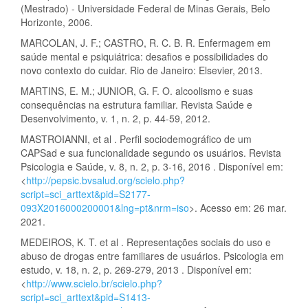
(Mestrado) - Universidade Federal de Minas Gerais, Belo
Horizonte, 2006.
MARCOLAN, J. F.; CASTRO, R. C. B. R. Enfermagem em
saúde mental e psiquiátrica: desafios e possibilidades do
novo contexto do cuidar. Rio de Janeiro: Elsevier, 2013.
MARTINS, E. M.; JUNIOR, G. F. O. alcoolismo e suas
consequências na estrutura familiar. Revista Saúde e
Desenvolvimento, v. 1, n. 2, p. 44-59, 2012.
MASTROIANNI, et al . Perfil sociodemográfico de um
CAPSad e sua funcionalidade segundo os usuários. Revista
Psicologia e Saúde, v. 8, n. 2, p. 3-16, 2016 . Disponível em:
<
http://pepsic.bvsalud.org/scielo.php?
script=sci_arttext&pid=S2177-
093X2016000200001&lng=pt&nrm=iso
>. Acesso em: 26 mar.
2021.
MEDEIROS, K. T. et al . Representações sociais do uso e
abuso de drogas entre familiares de usuários. Psicologia em
estudo, v. 18, n. 2, p. 269-279, 2013 . Disponível em:
<
http://www.scielo.br/scielo.php?
script=sci_arttext&pid=S1413-