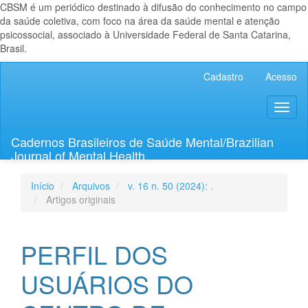
CBSM é um periódico destinado à difusão do conhecimento no campo
da saúde coletiva, com foco na área da saúde mental e atenção
psicossocial, associado à Universidade Federal de Santa Catarina,
Brasil.
Navegação
Cadastro
Acesso
Principal
Conteúdo
Toggl
principal
naviga
Barra
Lateral
Cadernos Brasileiros de Saúde Mental/Brazilian
Journal of Mental Health
Início
Arquivos
v. 16 n. 50 (2024): .
Artigos originais
PERFIL DOS
USUÁRIOS DO