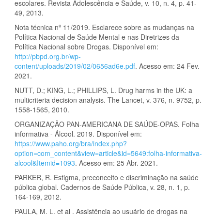
escolares. Revista Adolescência e Saúde, v. 10, n. 4, p. 41-
49, 2013.
Nota técnica nº 11/2019. Esclarece sobre as mudanças na
Política Nacional de Saúde Mental e nas Diretrizes da
Política Nacional sobre Drogas. Disponível em:
http://pbpd.org.br/wp-
content/uploads/2019/02/0656ad6e.pdf
. Acesso em: 24 Fev.
2021.
NUTT, D.; KING, L.; PHILLIPS, L. Drug harms in the UK: a
multicriteria decision analysis. The Lancet, v. 376, n. 9752, p.
1558-1565, 2010.
ORGANIZAÇÃO PAN-AMERICANA DE SAÚDE-OPAS. Folha
informativa - Álcool. 2019. Disponível em:
https://www.paho.org/bra/index.php?
option=com_content&view=article&id=5649:folha-informativa-
alcool&Itemid=1093
. Acesso em: 25 Abr. 2021.
PARKER, R. Estigma, preconceito e discriminação na saúde
pública global. Cadernos de Saúde Pública, v. 28, n. 1, p.
164-169, 2012.
PAULA, M. L. et al . Assistência ao usuário de drogas na