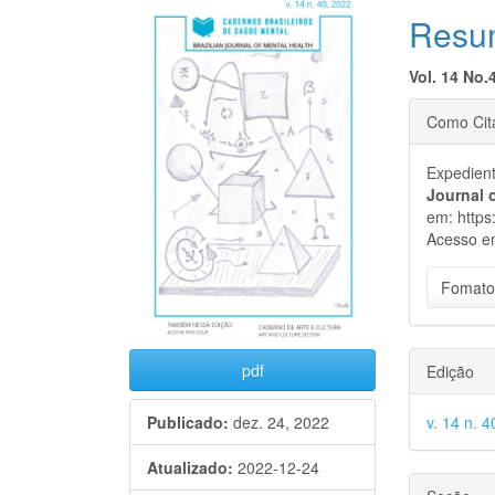
Barra
Cont
Resu
lateral
do
Vol. 1
4 No.
de
artigo
Detal
artigos
Como Cit
princi
do
Expedien
artigo
Journal 
em: https
Acesso e
Fomato
pdf
Edição
v. 14 n. 
Publicado:
dez. 24, 2022
Atualizado:
2022-12-24