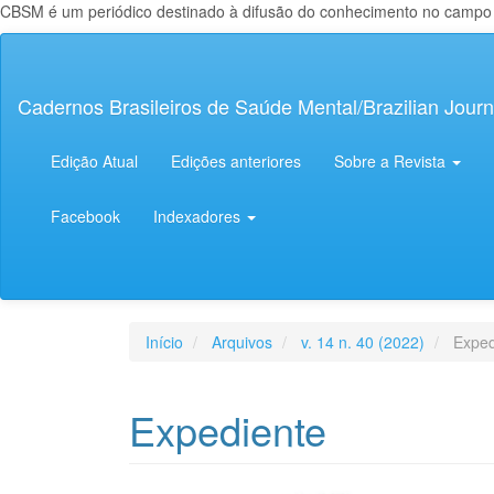
CBSM é um periódico destinado à difusão do conhecimento no campo da
Navegação
Principal
Conteúdo
Cadernos Brasileiros de Saúde Mental/Brazilian Journ
principal
Barra
Lateral
Edição Atual
Edições anteriores
Sobre a Revista
Facebook
Indexadores
Início
Arquivos
v. 14 n. 40 (2022)
Exped
Expediente