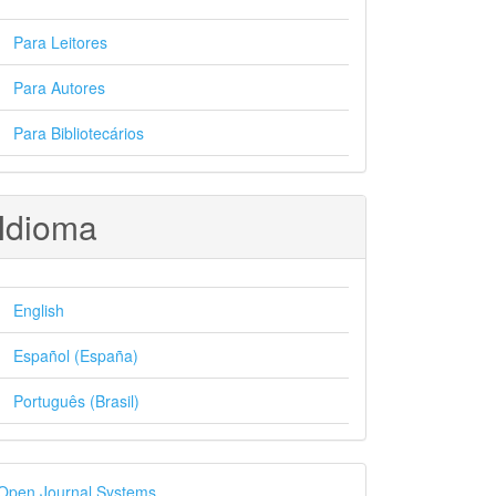
Para Leitores
Para Autores
Para Bibliotecários
Idioma
English
Español (España)
Português (Brasil)
esenvolvido
Open Journal Systems