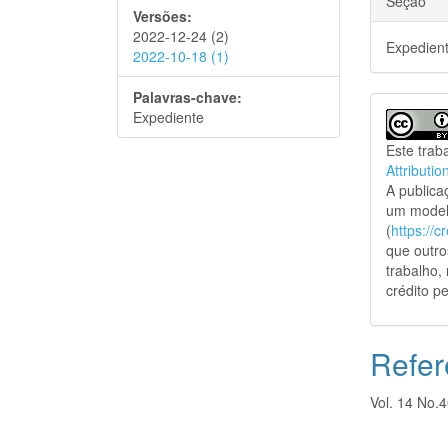
Seção
Versões:
2022-12-24 (2)
Expedien
2022-10-18 (1)
Palavras-chave:
Expediente
Este trab
Attributio
A public
um model
(
https://
que outro
trabalho,
crédito pe
Refer
Vol. 14 No.