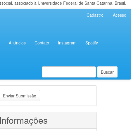
cial, associado à Universidade Federal de Santa Catarina, Brasil.
Cadastro
Acesso
Anúncios
Contato
Instagram
Spotify
Buscar
nviar
Enviar Submissão
ubmissão
Informações