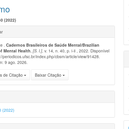
eúdo
mo
40 (2022)
hes
ar
pal
te .
Cadernos Brasileiros de Saúde Mental/Brazilian
of Mental Health
,
[S. l.]
, v. 14, n. 40, p. i-ii , 2022. Disponível
://periodicos.ufsc.br/index.php/cbsm/article/view/91428.
m: 9 ago. 2026.
s de Citação
Baixar Citação
40 (2022)
D