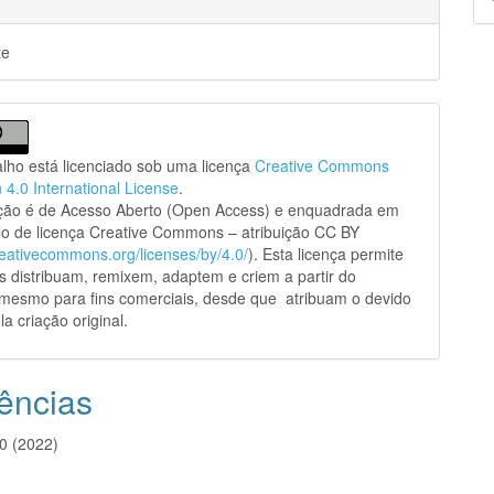
p
te
alho está licenciado sob uma licença
Creative Commons
n 4.0 International License
.
ação é de Acesso Aberto (Open Access) e enquadrada em
o de licença Creative Commons – atribuição CC BY
creativecommons.org/licenses/by/4.0/
). Esta licença permite
s distribuam, remixem, adaptem e criem a partir do
 mesmo para fins comerciais, desde que atribuam o devido
la criação original.
ências
40 (2022)