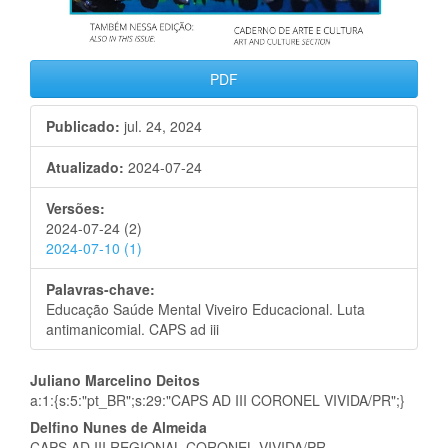
PDF
Publicado:
jul. 24, 2024
Atualizado:
2024-07-24
Versões:
2024-07-24 (2)
2024-07-10 (1)
Palavras-chave:
Educação Saúde Mental Viveiro Educacional. Luta
antimanicomial. CAPS ad iii
Conteúdo
Juliano Marcelino Deitos
a:1:{s:5:"pt_BR";s:29:"CAPS AD III CORONEL VIVIDA/PR";}
do
Delfino Nunes de Almeida
CAPS AD III REGIONAL CORONEL VIVIDA/PR