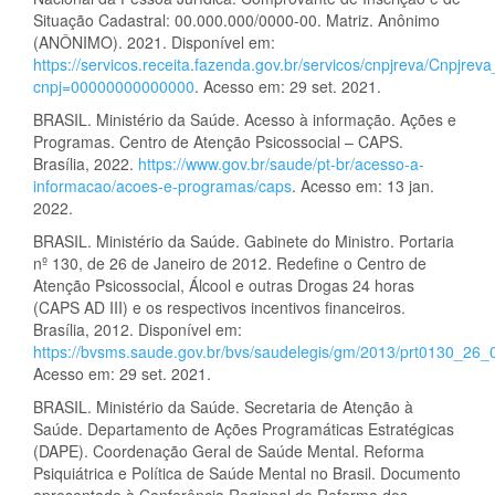
Situação Cadastral: 00.000.000/0000-00. Matriz. Anônimo
(ANÔNIMO). 2021. Disponível em:
https://servicos.receita.fazenda.gov.br/servicos/cnpjreva/Cnpjrev
cnpj=00000000000000
. Acesso em: 29 set. 2021.
BRASIL. Ministério da Saúde. Acesso à informação. Ações e
Programas. Centro de Atenção Psicossocial – CAPS.
Brasília, 2022.
https://www.gov.br/saude/pt-br/acesso-a-
informacao/acoes-e-programas/caps
. Acesso em: 13 jan.
2022.
BRASIL. Ministério da Saúde. Gabinete do Ministro. Portaria
nº 130, de 26 de Janeiro de 2012. Redefine o Centro de
Atenção Psicossocial, Álcool e outras Drogas 24 horas
(CAPS AD III) e os respectivos incentivos financeiros.
Brasília, 2012. Disponível em:
https://bvsms.saude.gov.br/bvs/saudelegis/gm/2013/prt0130_26
Acesso em: 29 set. 2021.
BRASIL. Ministério da Saúde. Secretaria de Atenção à
Saúde. Departamento de Ações Programáticas Estratégicas
(DAPE). Coordenação Geral de Saúde Mental. Reforma
Psiquiátrica e Política de Saúde Mental no Brasil. Documento