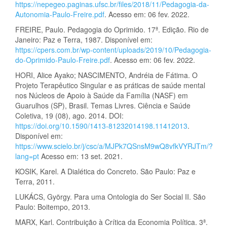
https://nepegeo.paginas.ufsc.br/files/2018/11/Pedagogia-da-
Autonomia-Paulo-Freire.pdf
. Acesso em: 06 fev. 2022.
FREIRE, Paulo. Pedagogia do Oprimido. 17ª. Edição. Rio de
Janeiro: Paz e Terra, 1987. Disponível em:
https://cpers.com.br/wp-content/uploads/2019/10/Pedagogia-
do-Oprimido-Paulo-Freire.pdf
. Acesso em: 06 fev. 2022.
HORI, Alice Ayako; NASCIMENTO, Andréia de Fátima. O
Projeto Terapêutico Singular e as práticas de saúde mental
nos Núcleos de Apoio à Saúde da Família (NASF) em
Guarulhos (SP), Brasil. Temas Livres. Ciência e Saúde
Coletiva, 19 (08), ago. 2014. DOI:
https://doi.org/10.1590/1413-81232014198.11412013
.
Disponível em:
https://www.scielo.br/j/csc/a/MJPk7QSnsM9wQ8vfkVYRJTm/?
lang=pt
Acesso em: 13 set. 2021.
KOSIK, Karel. A Dialética do Concreto. São Paulo: Paz e
Terra, 2011.
LUKÁCS, György. Para uma Ontologia do Ser Social II. São
Paulo: Boitempo, 2013.
MARX, Karl. Contribuição à Crítica da Economia Política. 3ª.