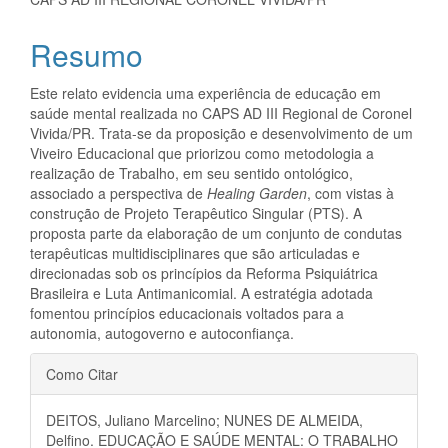
artigo
principal
Resumo
Este relato evidencia uma experiência de educação em
saúde mental realizada no CAPS AD III Regional de Coronel
Vivida/PR. Trata-se da proposição e desenvolvimento de um
Viveiro Educacional que priorizou como metodologia a
realização de Trabalho, em seu sentido ontológico,
associado a perspectiva de
Healing Garden
, com vistas à
construção de Projeto Terapêutico Singular (PTS). A
proposta parte da elaboração de um conjunto de condutas
terapêuticas multidisciplinares que são articuladas e
direcionadas sob os princípios da Reforma Psiquiátrica
Brasileira e Luta Antimanicomial. A estratégia adotada
fomentou princípios educacionais voltados para a
autonomia, autogoverno e autoconfiança.
Detalhes
Como Citar
do
DEITOS, Juliano Marcelino; NUNES DE ALMEIDA,
artigo
Delfino. EDUCAÇÃO E SAÚDE MENTAL: O TRABALHO