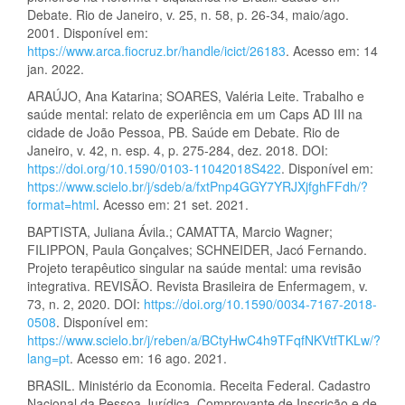
Debate. Rio de Janeiro, v. 25, n. 58, p. 26-34, maio/ago.
2001. Disponível em:
https://www.arca.fiocruz.br/handle/icict/26183
. Acesso em: 14
jan. 2022.
ARAÚJO, Ana Katarina; SOARES, Valéria Leite. Trabalho e
saúde mental: relato de experiência em um Caps AD III na
cidade de João Pessoa, PB. Saúde em Debate. Rio de
Janeiro, v. 42, n. esp. 4, p. 275-284, dez. 2018. DOI:
https://doi.org/10.1590/0103-11042018S422
. Disponível em:
https://www.scielo.br/j/sdeb/a/fxtPnp4GGY7YRJXjfghFFdh/?
format=html
. Acesso em: 21 set. 2021.
BAPTISTA, Juliana Ávila.; CAMATTA, Marcio Wagner;
FILIPPON, Paula Gonçalves; SCHNEIDER, Jacó Fernando.
Projeto terapêutico singular na saúde mental: uma revisão
integrativa. REVISÃO. Revista Brasileira de Enfermagem, v.
73, n. 2, 2020. DOI:
https://doi.org/10.1590/0034-7167-2018-
0508
. Disponível em:
https://www.scielo.br/j/reben/a/BCtyHwC4h9TFqfNKVtfTKLw/?
lang=pt
. Acesso em: 16 ago. 2021.
BRASIL. Ministério da Economia. Receita Federal. Cadastro
Nacional da Pessoa Jurídica. Comprovante de Inscrição e de