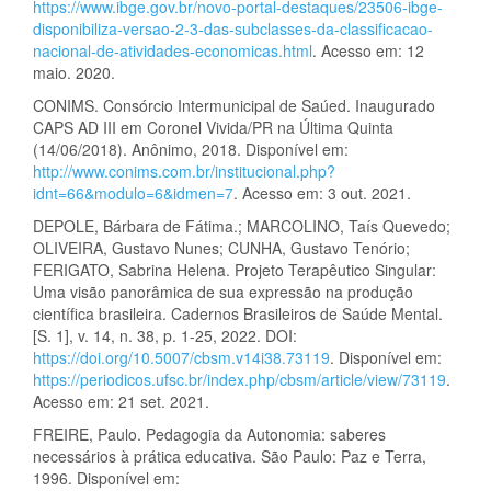
https://www.ibge.gov.br/novo-portal-destaques/23506-ibge-
disponibiliza-versao-2-3-das-subclasses-da-classificacao-
nacional-de-atividades-economicas.html
. Acesso em: 12
maio. 2020.
CONIMS. Consórcio Intermunicipal de Saúed. Inaugurado
CAPS AD III em Coronel Vivida/PR na Última Quinta
(14/06/2018). Anônimo, 2018. Disponível em:
http://www.conims.com.br/institucional.php?
idnt=66&modulo=6&idmen=7
. Acesso em: 3 out. 2021.
DEPOLE, Bárbara de Fátima.; MARCOLINO, Taís Quevedo;
OLIVEIRA, Gustavo Nunes; CUNHA, Gustavo Tenório;
FERIGATO, Sabrina Helena. Projeto Terapêutico Singular:
Uma visão panorâmica de sua expressão na produção
científica brasileira. Cadernos Brasileiros de Saúde Mental.
[S. 1], v. 14, n. 38, p. 1-25, 2022. DOI:
https://doi.org/10.5007/cbsm.v14i38.73119
. Disponível em:
https://periodicos.ufsc.br/index.php/cbsm/article/view/73119
.
Acesso em: 21 set. 2021.
FREIRE, Paulo. Pedagogia da Autonomia: saberes
necessários à prática educativa. São Paulo: Paz e Terra,
1996. Disponível em: