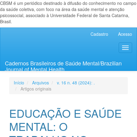
CBSM é um periódico destinado à difusão do conhecimento no campo
da saúde coletiva, com foco na área da saúde mental e atenção
psicossocial, associado à Universidade Federal de Santa Catarina,
Brasil.
Navegação
Cadastro
Acesso
Principal
Conteúdo
Toggl
principal
naviga
Barra
Lateral
Cadernos Brasileiros de Saúde Mental/Brazilian
Journal of Mental Health
Início
Arquivos
v. 16 n. 48 (2024): .
Artigos originais
EDUCAÇÃO E SAÚDE
MENTAL: O