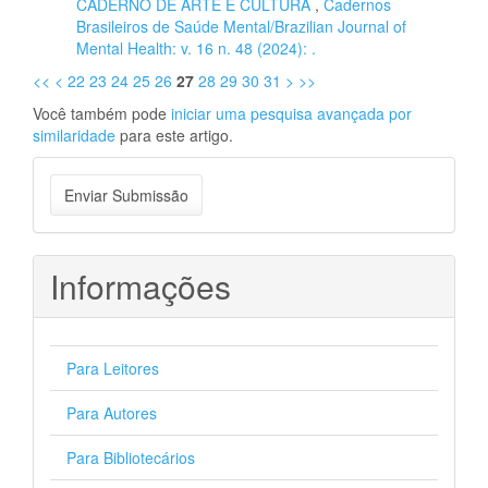
CADERNO DE ARTE E CULTURA
,
Cadernos
Brasileiros de Saúde Mental/Brazilian Journal of
Mental Health: v. 16 n. 48 (2024): .
<<
<
22
23
24
25
26
27
28
29
30
31
>
>>
Você também pode
iniciar uma pesquisa avançada por
similaridade
para este artigo.
Enviar
Enviar Submissão
Submissão
Informações
Para Leitores
Para Autores
Para Bibliotecários