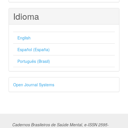
Idioma
English
Español (España)
Português (Brasil)
Desenvolvido
Open Journal Systems
por
Cadernos
Br
asileiros
de Saúde Mental, e-ISSN 2595-