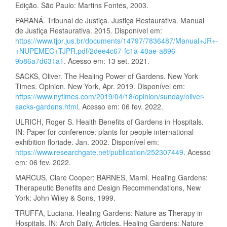
Edição. São Paulo: Martins Fontes, 2003.
PARANÁ. Tribunal de Justiça. Justiça Restaurativa. Manual
de Justiça Restaurativa. 2015. Disponível em:
https://www.tjpr.jus.br/documents/14797/7836487/Manual+JR+-
+NUPEMEC+TJPR.pdf/2dee4c67-fc1a-40ae-a896-
9b86a7d631a1
. Acesso em: 13 set. 2021.
SACKS, Oliver. The Healing Power of Gardens. New York
Times. Opinion. New York, Apr. 2019. Disponível em:
https://www.nytimes.com/2019/04/18/opinion/sunday/oliver-
sacks-gardens.html
. Acesso em: 06 fev. 2022.
ULRICH, Roger S. Health Benefits of Gardens in Hospitals.
IN: Paper for conference: plants for people international
exhibition floriade. Jan. 2002. Disponível em:
https://www.researchgate.net/publication/252307449
. Acesso
em: 06 fev. 2022.
MARCUS, Clare Cooper; BARNES, Marni. Healing Gardens:
Therapeutic Benefits and Design Recommendations, New
York: John Wiley & Sons, 1999.
TRUFFA, Luciana. Healing Gardens: Nature as Therapy in
Hospitals. IN: Arch Daily, Articles. Healing Gardens: Nature