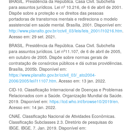
BRASIL. Presidência da República. Casa Civil. Subchefia
para assuntos jurídicos. Lei nº 10.216, de 6 de abril de 2001.
Dispõe sobre a proteção e os direitos das pessoas
portadoras de transtornos mentais e redireciona o modelo
assistencial em saúde mental. Brasília, 2001. Disponível em:
http://www.planalto.gov.br/ccivil_03/leis/leis_2001/l10216.htm
.
Acesso em: 29 set. 2021.
BRASIL. Presidência da República. Casa Civil. Subchefia
para assuntos jurídicos. Lei nº11.107, de 6 de abril de 2005,
em outubro de 2005. Dispõe sobre normas gerais de
contratação de consórcios públicos e dá outras providências.
Brasília, 2005b. Disponível em:
https://www.planalto.gov.br/ccivil_03/_ato2004-
2006/2005/lei/l11107.htm
. Acesso em: 13 jan. 2022.
CID-10. Classificação Internacional de Doenças e Problemas
Relacionados com a Saúde. Organização Mundial da Saúde.
2019. Disponível em:
https://icd.who.int/browse10/2019/en
.
Acesso em: 14 jan. 2022.
CNAE. Classificação Nacional de Atividades Econômicas.
Classificação Subclasses 2.3. Diretório de pesquisas do
IBGE. IBGE. 7. Jan. 2019. Disponível em: