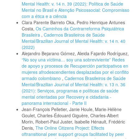
Mental Health: v. 14 n. 39 (2022): Política de Saúde
Mental no Brasil e Atenção Psicossocial: Compromisso
com a ética e a ciência
Clara Parente Barreto Oka, Pedro Henrique Antunes
Costa,
Os Caminhos da Contrarreforma Psiquiátrica
Brasileira
,
Cadernos Brasileiros de Saúde
Mental/Brazilian Journal of Mental Health: v. 14 n. 40
(2022)
Alejandro Bejarano Gómez, Aleida Fajardo Rodríguez,
“No soy una víctima… soy una sobreviviente” Redes
de apoyo y procesos de Recuperción participativos en
mujeres afrodescendientes desplazadas por el conflito
armado colombiano
,
Cadernos Brasileiros de Saúde
Mental/Brazilian Journal of Mental Health: v. 13 n. 36
(2021): Serviços, programas e políticas de saúde
mental orientadas por Recovery e cidadania -
panorama internacional - Parte II
Jean-François Pelletier, Janie Houle, Marie-Hélène
Goulet, Charles-Édouard Giguère, Charles-Albert
Morin, Robert-Paul Juster, Isabelle Hénault, Frédéric
Denis,
The Online Citizens Project: Effects
oftransitional peer support groups facilitated by peer