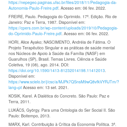
https://nepegeo.paginas.ufsc.br/files/2018/11/Pedagogia-da-
Autonomia-Paulo-Freire.pdf
. Acesso em: 06 fev. 2022.
FREIRE, Paulo. Pedagogia do Oprimido. 17ª. Edição. Rio de
Janeiro: Paz e Terra, 1987. Disponível em:
https://cpers.com.br/wp-content/uploads/2019/10/Pedagogia-
do-Oprimido-Paulo-Freire.pdf
. Acesso em: 06 fev. 2022.
HORI, Alice Ayako; NASCIMENTO, Andréia de Fátima. O
Projeto Terapêutico Singular e as práticas de saúde mental
nos Núcleos de Apoio à Saúde da Família (NASF) em
Guarulhos (SP), Brasil. Temas Livres. Ciência e Saúde
Coletiva, 19 (08), ago. 2014. DOI:
https://doi.org/10.1590/1413-81232014198.11412013
.
Disponível em:
https://www.scielo.br/j/csc/a/MJPk7QSnsM9wQ8vfkVYRJTm/?
lang=pt
Acesso em: 13 set. 2021.
KOSIK, Karel. A Dialética do Concreto. São Paulo: Paz e
Terra, 2011.
LUKÁCS, György. Para uma Ontologia do Ser Social II. São
Paulo: Boitempo, 2013.
MARX, Karl. Contribuição à Crítica da Economia Política. 3ª.