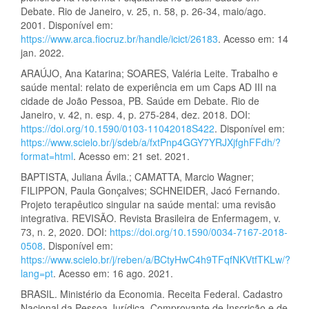
Debate. Rio de Janeiro, v. 25, n. 58, p. 26-34, maio/ago.
2001. Disponível em:
https://www.arca.fiocruz.br/handle/icict/26183
. Acesso em: 14
jan. 2022.
ARAÚJO, Ana Katarina; SOARES, Valéria Leite. Trabalho e
saúde mental: relato de experiência em um Caps AD III na
cidade de João Pessoa, PB. Saúde em Debate. Rio de
Janeiro, v. 42, n. esp. 4, p. 275-284, dez. 2018. DOI:
https://doi.org/10.1590/0103-11042018S422
. Disponível em:
https://www.scielo.br/j/sdeb/a/fxtPnp4GGY7YRJXjfghFFdh/?
format=html
. Acesso em: 21 set. 2021.
BAPTISTA, Juliana Ávila.; CAMATTA, Marcio Wagner;
FILIPPON, Paula Gonçalves; SCHNEIDER, Jacó Fernando.
Projeto terapêutico singular na saúde mental: uma revisão
integrativa. REVISÃO. Revista Brasileira de Enfermagem, v.
73, n. 2, 2020. DOI:
https://doi.org/10.1590/0034-7167-2018-
0508
. Disponível em:
https://www.scielo.br/j/reben/a/BCtyHwC4h9TFqfNKVtfTKLw/?
lang=pt
. Acesso em: 16 ago. 2021.
BRASIL. Ministério da Economia. Receita Federal. Cadastro
Nacional da Pessoa Jurídica. Comprovante de Inscrição e de