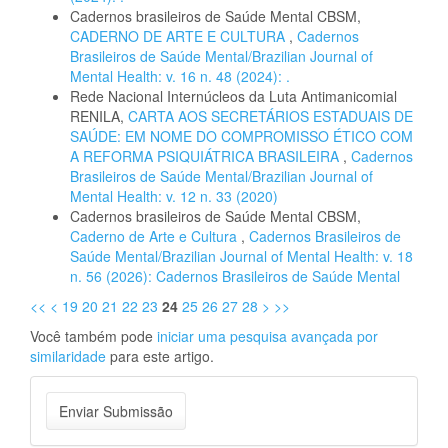
Cadernos brasileiros de Saúde Mental CBSM,
CADERNO DE ARTE E CULTURA
,
Cadernos
Brasileiros de Saúde Mental/Brazilian Journal of
Mental Health: v. 16 n. 48 (2024): .
Rede Nacional Internúcleos da Luta Antimanicomial
RENILA,
CARTA AOS SECRETÁRIOS ESTADUAIS DE
SAÚDE: EM NOME DO COMPROMISSO ÉTICO COM
A REFORMA PSIQUIÁTRICA BRASILEIRA
,
Cadernos
Brasileiros de Saúde Mental/Brazilian Journal of
Mental Health: v. 12 n. 33 (2020)
Cadernos brasileiros de Saúde Mental CBSM,
Caderno de Arte e Cultura
,
Cadernos Brasileiros de
Saúde Mental/Brazilian Journal of Mental Health: v. 18
n. 56 (2026): Cadernos Brasileiros de Saúde Mental
<<
<
19
20
21
22
23
24
25
26
27
28
>
>>
Você também pode
iniciar uma pesquisa avançada por
similaridade
para este artigo.
Enviar
Enviar Submissão
Submissão