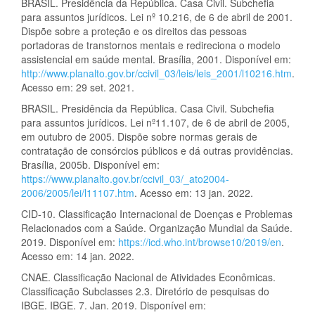
BRASIL. Presidência da República. Casa Civil. Subchefia
para assuntos jurídicos. Lei nº 10.216, de 6 de abril de 2001.
Dispõe sobre a proteção e os direitos das pessoas
portadoras de transtornos mentais e redireciona o modelo
assistencial em saúde mental. Brasília, 2001. Disponível em:
http://www.planalto.gov.br/ccivil_03/leis/leis_2001/l10216.htm
.
Acesso em: 29 set. 2021.
BRASIL. Presidência da República. Casa Civil. Subchefia
para assuntos jurídicos. Lei nº11.107, de 6 de abril de 2005,
em outubro de 2005. Dispõe sobre normas gerais de
contratação de consórcios públicos e dá outras providências.
Brasília, 2005b. Disponível em:
https://www.planalto.gov.br/ccivil_03/_ato2004-
2006/2005/lei/l11107.htm
. Acesso em: 13 jan. 2022.
CID-10. Classificação Internacional de Doenças e Problemas
Relacionados com a Saúde. Organização Mundial da Saúde.
2019. Disponível em:
https://icd.who.int/browse10/2019/en
.
Acesso em: 14 jan. 2022.
CNAE. Classificação Nacional de Atividades Econômicas.
Classificação Subclasses 2.3. Diretório de pesquisas do
IBGE. IBGE. 7. Jan. 2019. Disponível em: