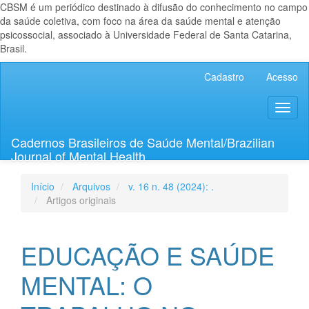
CBSM é um periódico destinado à difusão do conhecimento no campo
da saúde coletiva, com foco na área da saúde mental e atenção
psicossocial, associado à Universidade Federal de Santa Catarina,
Brasil.
Navegação
Cadastro
Acesso
Principal
Conteúdo
Toggl
principal
naviga
Barra
Lateral
Cadernos Brasileiros de Saúde Mental/Brazilian
Journal of Mental Health
Início
Arquivos
v. 16 n. 48 (2024): .
Artigos originais
EDUCAÇÃO E SAÚDE
MENTAL: O