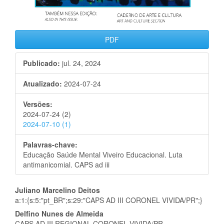
PDF
Publicado:
jul. 24, 2024
Atualizado:
2024-07-24
Versões:
2024-07-24 (2)
2024-07-10 (1)
Palavras-chave:
Educação Saúde Mental Viveiro Educacional. Luta
antimanicomial. CAPS ad iii
Conteúdo
Juliano Marcelino Deitos
a:1:{s:5:"pt_BR";s:29:"CAPS AD III CORONEL VIVIDA/PR";}
do
Delfino Nunes de Almeida
CAPS AD III REGIONAL CORONEL VIVIDA/PR