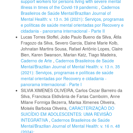
support workers for persons living with severe mental
illness in times of the Covid-19 pandemic
,
Cadernos
Brasileiros de Saúde Mental/Brazilian Journal of
Mental Health: v. 13 n. 36 (2021): Serviços, programas
e políticas de saúde mental orientadas por Recovery e
cidadania - panorama internacional - Parte II
Lucas Torres Stoffel, João Paulo Bueno da Silva, Átila
Fragozo da Silva, Severo Garcia, Elaine Marie Kolb,
Johnatan Martins Sousa, Rafael Antônio Lopes, Claire
Bien, Karen Swanson, Marian Katz, Tiago Madeira,
Caderno de Arte
,
Cadernos Brasileiros de Saúde
Mental/Brazilian Journal of Mental Health: v. 13 n. 35
(2021): Serviços, programas e políticas de saúde
mental orientadas por Recovery e cidadania -
panorama internacional - Parte I
SILVIA XIMENES OLIVEIRA, Carlos Cezar Barreiro da
Silva, Francisca Elidivânia de Farias Camboim, Anne
Milane Formiga Bezerra, Marisa Ximenes Oliveira,
Moisés Barbosa Oliveira,
CARACTERIZAÇÃO DO
SUICÍDIO EM ADOLESCENTES: UMA REVISÃO
INTEGRATIVA
,
Cadernos Brasileiros de Saúde
Mental/Brazilian Journal of Mental Health: v. 16 n. 48
(2024): .