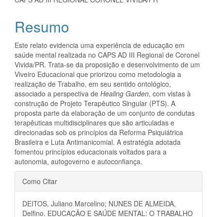
artigo
principal
Resumo
Este relato evidencia uma experiência de educação em
saúde mental realizada no CAPS AD III Regional de Coronel
Vivida/PR. Trata-se da proposição e desenvolvimento de um
Viveiro Educacional que priorizou como metodologia a
realização de Trabalho, em seu sentido ontológico,
associado a perspectiva de
Healing Garden
, com vistas à
construção de Projeto Terapêutico Singular (PTS). A
proposta parte da elaboração de um conjunto de condutas
terapêuticas multidisciplinares que são articuladas e
direcionadas sob os princípios da Reforma Psiquiátrica
Brasileira e Luta Antimanicomial. A estratégia adotada
fomentou princípios educacionais voltados para a
autonomia, autogoverno e autoconfiança.
Detalhes
Como Citar
do
DEITOS, Juliano Marcelino; NUNES DE ALMEIDA,
artigo
Delfino. EDUCAÇÃO E SAÚDE MENTAL: O TRABALHO