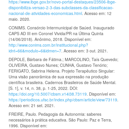
https://www.ibge.gov.br/novo-portal-destaques/23506-ibge-
disponibiliza-versao-2-3-das-subclasses-da-classificacao-
nacional-de-atividades-economicas.html
. Acesso em: 12
maio. 2020.
CONIMS. Consórcio Intermunicipal de Saúed. Inaugurado
CAPS AD III em Coronel Vivida/PR na Última Quinta
(14/06/2018). Anônimo, 2018. Disponível em:
http://www.conims.com.br/institucional.php?
idnt=66&modulo=6&idmen=7
. Acesso em: 3 out. 2021.
DEPOLE, Bárbara de Fátima.; MARCOLINO, Taís Quevedo;
OLIVEIRA, Gustavo Nunes; CUNHA, Gustavo Tenório;
FERIGATO, Sabrina Helena. Projeto Terapêutico Singular:
Uma visão panorâmica de sua expressão na produção
científica brasileira. Cadernos Brasileiros de Saúde Mental.
[S. 1], v. 14, n. 38, p. 1-25, 2022. DOI:
https://doi.org/10.5007/cbsm.v14i38.73119
. Disponível em:
https://periodicos.ufsc.br/index.php/cbsm/article/view/73119
.
Acesso em: 21 set. 2021.
FREIRE, Paulo. Pedagogia da Autonomia: saberes
necessários à prática educativa. São Paulo: Paz e Terra,
1996. Disponível em: