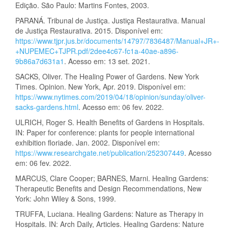
Edição. São Paulo: Martins Fontes, 2003.
PARANÁ. Tribunal de Justiça. Justiça Restaurativa. Manual
de Justiça Restaurativa. 2015. Disponível em:
https://www.tjpr.jus.br/documents/14797/7836487/Manual+JR+-
+NUPEMEC+TJPR.pdf/2dee4c67-fc1a-40ae-a896-
9b86a7d631a1
. Acesso em: 13 set. 2021.
SACKS, Oliver. The Healing Power of Gardens. New York
Times. Opinion. New York, Apr. 2019. Disponível em:
https://www.nytimes.com/2019/04/18/opinion/sunday/oliver-
sacks-gardens.html
. Acesso em: 06 fev. 2022.
ULRICH, Roger S. Health Benefits of Gardens in Hospitals.
IN: Paper for conference: plants for people international
exhibition floriade. Jan. 2002. Disponível em:
https://www.researchgate.net/publication/252307449
. Acesso
em: 06 fev. 2022.
MARCUS, Clare Cooper; BARNES, Marni. Healing Gardens:
Therapeutic Benefits and Design Recommendations, New
York: John Wiley & Sons, 1999.
TRUFFA, Luciana. Healing Gardens: Nature as Therapy in
Hospitals. IN: Arch Daily, Articles. Healing Gardens: Nature