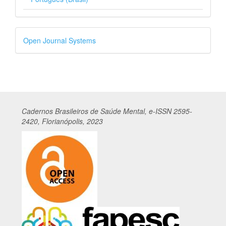
Desenvolvido
Open Journal Systems
por
Cadernos
Br
asileiros
de Saúde Mental, e-ISSN 2595-
2420, Florianópolis, 2023