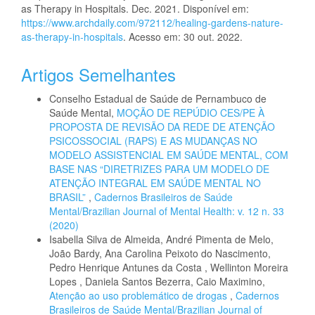
as Therapy in Hospitals. Dec. 2021. Disponível em:
https://www.archdaily.com/972112/healing-gardens-nature-
as-therapy-in-hospitals
. Acesso em: 30 out. 2022.
Artigos Semelhantes
Conselho Estadual de Saúde de Pernambuco de
Saúde Mental,
MOÇÃO DE REPÚDIO CES/PE À
PROPOSTA DE REVISÃO DA REDE DE ATENÇÃO
PSICOSSOCIAL (RAPS) E AS MUDANÇAS NO
MODELO ASSISTENCIAL EM SAÚDE MENTAL, COM
BASE NAS “DIRETRIZES PARA UM MODELO DE
ATENÇÃO INTEGRAL EM SAÚDE MENTAL NO
BRASIL”
,
Cadernos Brasileiros de Saúde
Mental/Brazilian Journal of Mental Health: v. 12 n. 33
(2020)
Isabella Silva de Almeida, André Pimenta de Melo,
João Bardy, Ana Carolina Peixoto do Nascimento,
Pedro Henrique Antunes da Costa , Wellinton Moreira
Lopes , Daniela Santos Bezerra, Caio Maximino,
Atenção ao uso problemático de drogas
,
Cadernos
Brasileiros de Saúde Mental/Brazilian Journal of