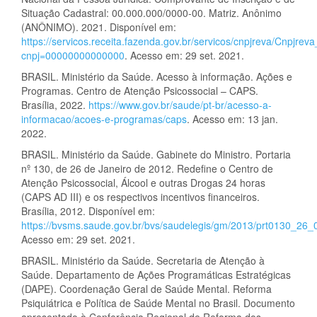
Situação Cadastral: 00.000.000/0000-00. Matriz. Anônimo
(ANÔNIMO). 2021. Disponível em:
https://servicos.receita.fazenda.gov.br/servicos/cnpjreva/Cnpjrev
cnpj=00000000000000
. Acesso em: 29 set. 2021.
BRASIL. Ministério da Saúde. Acesso à informação. Ações e
Programas. Centro de Atenção Psicossocial – CAPS.
Brasília, 2022.
https://www.gov.br/saude/pt-br/acesso-a-
informacao/acoes-e-programas/caps
. Acesso em: 13 jan.
2022.
BRASIL. Ministério da Saúde. Gabinete do Ministro. Portaria
nº 130, de 26 de Janeiro de 2012. Redefine o Centro de
Atenção Psicossocial, Álcool e outras Drogas 24 horas
(CAPS AD III) e os respectivos incentivos financeiros.
Brasília, 2012. Disponível em:
https://bvsms.saude.gov.br/bvs/saudelegis/gm/2013/prt0130_26
Acesso em: 29 set. 2021.
BRASIL. Ministério da Saúde. Secretaria de Atenção à
Saúde. Departamento de Ações Programáticas Estratégicas
(DAPE). Coordenação Geral de Saúde Mental. Reforma
Psiquiátrica e Política de Saúde Mental no Brasil. Documento