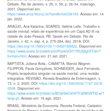
Debate. Rio de Janeiro, v. 25, n. 58, p. 26-34, maio/ago.
2001. Disponível em:
https://www.arca.fiocruz.br/handle/icict/26183
. Acesso em: 14
jan. 2022.
ARAÚJO, Ana Katarina; SOARES, Valéria Leite. Trabalho e
saúde mental: relato de experiência em um Caps AD III na
cidade de João Pessoa, PB. Saúde em Debate. Rio de
Janeiro, v. 42, n. esp. 4, p. 275-284, dez. 2018. DOI:
https://doi.org/10.1590/0103-11042018S422
. Disponível em:
https://www.scielo.br/j/sdeb/a/fxtPnp4GGY7YRJXjfghFFdh/?
format=html
. Acesso em: 21 set. 2021.
BAPTISTA, Juliana Ávila.; CAMATTA, Marcio Wagner;
FILIPPON, Paula Gonçalves; SCHNEIDER, Jacó Fernando.
Projeto terapêutico singular na saúde mental: uma revisão
integrativa. REVISÃO. Revista Brasileira de Enfermagem, v.
73, n. 2, 2020. DOI:
https://doi.org/10.1590/0034-7167-2018-
0508
. Disponível em:
https://www.scielo.br/j/reben/a/BCtyHwC4h9TFqfNKVtfTKLw/?
lang=pt
. Acesso em: 16 ago. 2021.
BRASIL. Ministério da Economia. Receita Federal. Cadastro
Nacional da Pessoa Jurídica. Comprovante de Inscrição e de