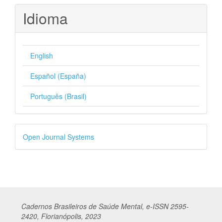
Idioma
English
Español (España)
Português (Brasil)
Desenvolvido
Open Journal Systems
por
Cadernos
Br
asileiros
de Saúde Mental, e-ISSN 2595-
2420, Florianópolis, 2023