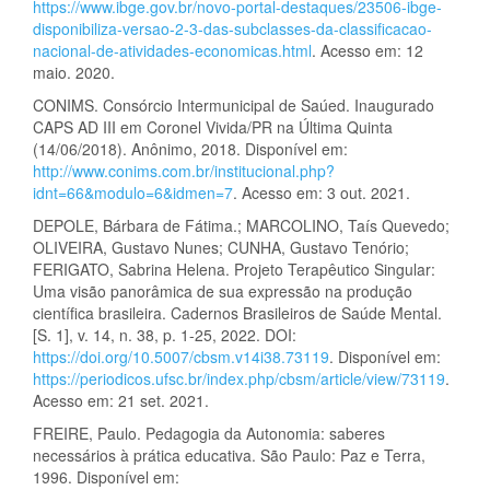
https://www.ibge.gov.br/novo-portal-destaques/23506-ibge-
disponibiliza-versao-2-3-das-subclasses-da-classificacao-
nacional-de-atividades-economicas.html
. Acesso em: 12
maio. 2020.
CONIMS. Consórcio Intermunicipal de Saúed. Inaugurado
CAPS AD III em Coronel Vivida/PR na Última Quinta
(14/06/2018). Anônimo, 2018. Disponível em:
http://www.conims.com.br/institucional.php?
idnt=66&modulo=6&idmen=7
. Acesso em: 3 out. 2021.
DEPOLE, Bárbara de Fátima.; MARCOLINO, Taís Quevedo;
OLIVEIRA, Gustavo Nunes; CUNHA, Gustavo Tenório;
FERIGATO, Sabrina Helena. Projeto Terapêutico Singular:
Uma visão panorâmica de sua expressão na produção
científica brasileira. Cadernos Brasileiros de Saúde Mental.
[S. 1], v. 14, n. 38, p. 1-25, 2022. DOI:
https://doi.org/10.5007/cbsm.v14i38.73119
. Disponível em:
https://periodicos.ufsc.br/index.php/cbsm/article/view/73119
.
Acesso em: 21 set. 2021.
FREIRE, Paulo. Pedagogia da Autonomia: saberes
necessários à prática educativa. São Paulo: Paz e Terra,
1996. Disponível em: