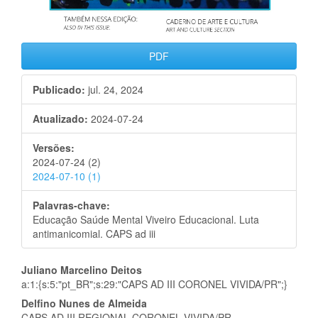
PDF
Publicado:
jul. 24, 2024
Atualizado:
2024-07-24
Versões:
2024-07-24 (2)
2024-07-10 (1)
Palavras-chave:
Educação Saúde Mental Viveiro Educacional. Luta
antimanicomial. CAPS ad iii
Conteúdo
Juliano Marcelino Deitos
a:1:{s:5:"pt_BR";s:29:"CAPS AD III CORONEL VIVIDA/PR";}
do
Delfino Nunes de Almeida
CAPS AD III REGIONAL CORONEL VIVIDA/PR