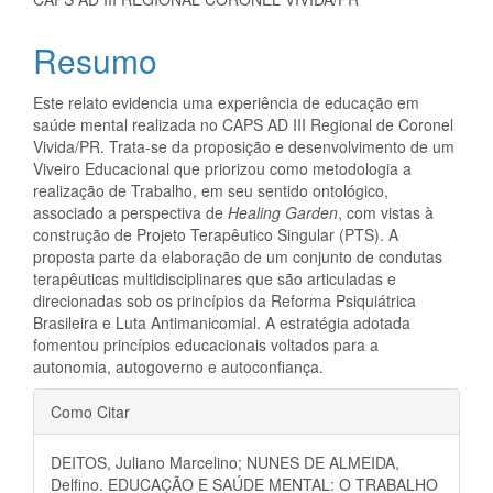
artigo
principal
Resumo
Este relato evidencia uma experiência de educação em
saúde mental realizada no CAPS AD III Regional de Coronel
Vivida/PR. Trata-se da proposição e desenvolvimento de um
Viveiro Educacional que priorizou como metodologia a
realização de Trabalho, em seu sentido ontológico,
associado a perspectiva de
Healing Garden
, com vistas à
construção de Projeto Terapêutico Singular (PTS). A
proposta parte da elaboração de um conjunto de condutas
terapêuticas multidisciplinares que são articuladas e
direcionadas sob os princípios da Reforma Psiquiátrica
Brasileira e Luta Antimanicomial. A estratégia adotada
fomentou princípios educacionais voltados para a
autonomia, autogoverno e autoconfiança.
Detalhes
Como Citar
do
DEITOS, Juliano Marcelino; NUNES DE ALMEIDA,
artigo
Delfino. EDUCAÇÃO E SAÚDE MENTAL: O TRABALHO