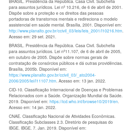
BRASIL. Presidência da República. Casa Civil. Subchefia
para assuntos jurídicos. Lei nº 10.216, de 6 de abril de 2001.
Dispõe sobre a proteção e os direitos das pessoas
portadoras de transtornos mentais e redireciona o modelo
assistencial em saúde mental. Brasília, 2001. Disponível em:
http://www.planalto.gov.br/ccivil_03/leis/leis_2001/l10216.htm
.
Acesso em: 29 set. 2021.
BRASIL. Presidência da República. Casa Civil. Subchefia
para assuntos jurídicos. Lei nº11.107, de 6 de abril de 2005,
em outubro de 2005. Dispõe sobre normas gerais de
contratação de consórcios públicos e dá outras providências.
Brasília, 2005b. Disponível em:
https://www.planalto.gov.br/ccivil_03/_ato2004-
2006/2005/lei/l11107.htm
. Acesso em: 13 jan. 2022.
CID-10. Classificação Internacional de Doenças e Problemas
Relacionados com a Saúde. Organização Mundial da Saúde.
2019. Disponível em:
https://icd.who.int/browse10/2019/en
.
Acesso em: 14 jan. 2022.
CNAE. Classificação Nacional de Atividades Econômicas.
Classificação Subclasses 2.3. Diretório de pesquisas do
IBGE. IBGE. 7. Jan. 2019. Disponível em: