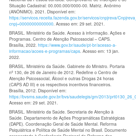
Situação Cadastral: 00.000.000/0000-00. Matriz. Anônimo
(ANÔNIMO). 2021. Disponível em:
https://servicos.receita.fazenda.gov.br/servicos/cnpjreva/Cnpjrev
cnpj=00000000000000
. Acesso em: 29 set. 2021.
BRASIL. Ministério da Saúde. Acesso à informação. Ações e
Programas. Centro de Atenção Psicossocial – CAPS.
Brasília, 2022.
https://www.gov.br/saude/pt-br/acesso-a-
informacao/acoes-e-programas/caps
. Acesso em: 13 jan.
2022.
BRASIL. Ministério da Saúde. Gabinete do Ministro. Portaria
nº 130, de 26 de Janeiro de 2012. Redefine o Centro de
Atenção Psicossocial, Álcool e outras Drogas 24 horas
(CAPS AD III) e os respectivos incentivos financeiros.
Brasília, 2012. Disponível em:
https://bvsms.saude.gov.br/bvs/saudelegis/gm/2013/prt0130_26
Acesso em: 29 set. 2021.
BRASIL. Ministério da Saúde. Secretaria de Atenção à
Saúde. Departamento de Ações Programáticas Estratégicas
(DAPE). Coordenação Geral de Saúde Mental. Reforma
Psiquiátrica e Política de Saúde Mental no Brasil. Documento