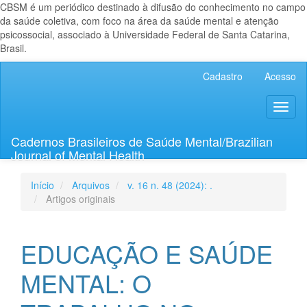
CBSM é um periódico destinado à difusão do conhecimento no campo
da saúde coletiva, com foco na área da saúde mental e atenção
psicossocial, associado à Universidade Federal de Santa Catarina,
Brasil.
Navegação
Cadastro
Acesso
Principal
Conteúdo
Toggl
principal
naviga
Barra
Lateral
Cadernos Brasileiros de Saúde Mental/Brazilian
Journal of Mental Health
Início
Arquivos
v. 16 n. 48 (2024): .
Artigos originais
EDUCAÇÃO E SAÚDE
MENTAL: O