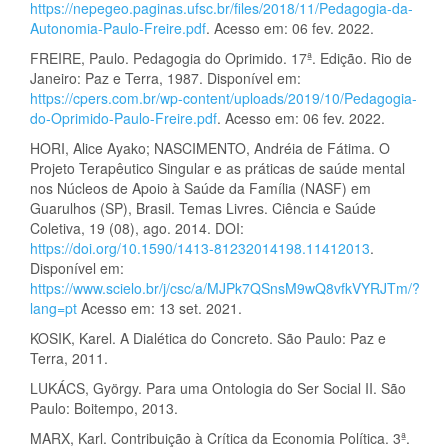
https://nepegeo.paginas.ufsc.br/files/2018/11/Pedagogia-da-
Autonomia-Paulo-Freire.pdf
. Acesso em: 06 fev. 2022.
FREIRE, Paulo. Pedagogia do Oprimido. 17ª. Edição. Rio de
Janeiro: Paz e Terra, 1987. Disponível em:
https://cpers.com.br/wp-content/uploads/2019/10/Pedagogia-
do-Oprimido-Paulo-Freire.pdf
. Acesso em: 06 fev. 2022.
HORI, Alice Ayako; NASCIMENTO, Andréia de Fátima. O
Projeto Terapêutico Singular e as práticas de saúde mental
nos Núcleos de Apoio à Saúde da Família (NASF) em
Guarulhos (SP), Brasil. Temas Livres. Ciência e Saúde
Coletiva, 19 (08), ago. 2014. DOI:
https://doi.org/10.1590/1413-81232014198.11412013
.
Disponível em:
https://www.scielo.br/j/csc/a/MJPk7QSnsM9wQ8vfkVYRJTm/?
lang=pt
Acesso em: 13 set. 2021.
KOSIK, Karel. A Dialética do Concreto. São Paulo: Paz e
Terra, 2011.
LUKÁCS, György. Para uma Ontologia do Ser Social II. São
Paulo: Boitempo, 2013.
MARX, Karl. Contribuição à Crítica da Economia Política. 3ª.