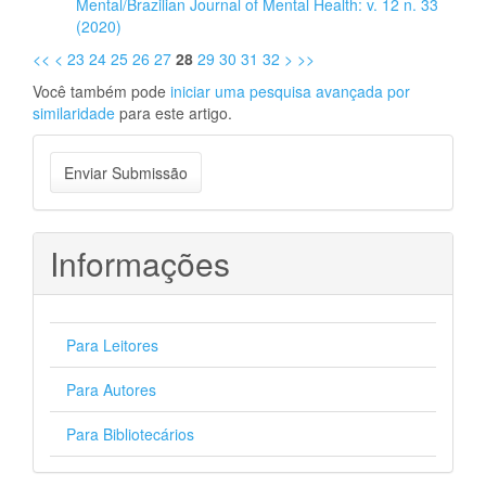
Mental/Brazilian Journal of Mental Health: v. 12 n. 33
(2020)
<<
<
23
24
25
26
27
28
29
30
31
32
>
>>
Você também pode
iniciar uma pesquisa avançada por
similaridade
para este artigo.
Enviar
Enviar Submissão
Submissão
Informações
Para Leitores
Para Autores
Para Bibliotecários