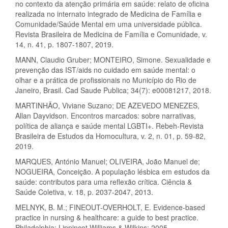
no contexto da atenção primária em saúde: relato de oficina
realizada no internato integrado de Medicina de Família e
Comunidade/Saúde Mental em uma universidade pública.
Revista Brasileira de Medicina de Família e Comunidade, v.
14, n. 41, p. 1807-1807, 2019.
MANN, Claudio Gruber; MONTEIRO, Simone. Sexualidade e
prevenção das IST/aids no cuidado em saúde mental: o
olhar e a prática de profissionais no Município do Rio de
Janeiro, Brasil. Cad Saude Publica; 34(7): e00081217, 2018.
MARTINHÃO, Viviane Suzano; DE AZEVEDO MENEZES,
Allan Dayvidson. Encontros marcados: sobre narrativas,
política de aliança e saúde mental LGBTI+. Rebeh-Revista
Brasileira de Estudos da Homocultura, v. 2, n. 01, p. 59-82,
2019.
MARQUES, António Manuel; OLIVEIRA, João Manuel de;
NOGUEIRA, Conceição. A população lésbica em estudos da
saúde: contributos para uma reflexão crítica. Ciência &
Saúde Coletiva, v. 18, p. 2037-2047, 2013.
MELNYK, B. M.; FINEOUT-OVERHOLT, E. Evidence-based
practice in nursing & healthcare: a guide to best practice.
Philadelphia: Lippincot Williams & Wilkins; 2005.