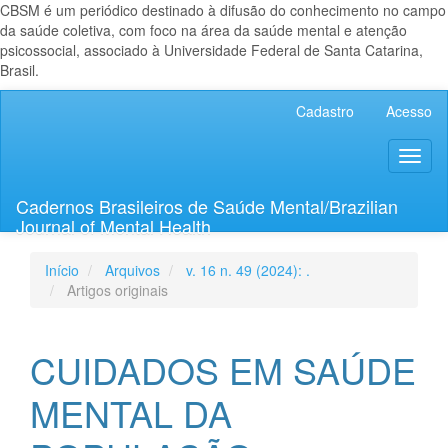
CBSM é um periódico destinado à difusão do conhecimento no campo
da saúde coletiva, com foco na área da saúde mental e atenção
psicossocial, associado à Universidade Federal de Santa Catarina,
Brasil.
Navegação
Cadastro
Acesso
Principal
Conteúdo
Toggl
principal
naviga
Barra
Lateral
Cadernos Brasileiros de Saúde Mental/Brazilian
Journal of Mental Health
Início
Arquivos
v. 16 n. 49 (2024): .
Artigos originais
CUIDADOS EM SAÚDE
MENTAL DA