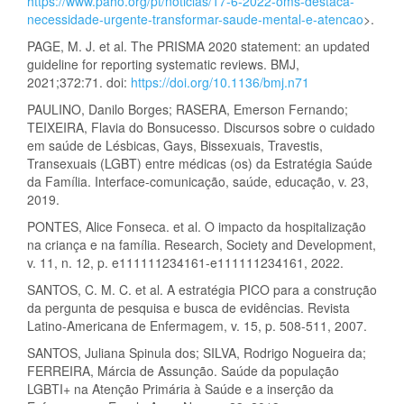
https://www.paho.org/pt/noticias/17-6-2022-oms-destaca-
necessidade-urgente-transformar-saude-mental-e-atencao
>.
PAGE, M. J. et al. The PRISMA 2020 statement: an updated
guideline for reporting systematic reviews. BMJ,
2021;372:71. doi:
https://doi.org/10.1136/bmj.n71
PAULINO, Danilo Borges; RASERA, Emerson Fernando;
TEIXEIRA, Flavia do Bonsucesso. Discursos sobre o cuidado
em saúde de Lésbicas, Gays, Bissexuais, Travestis,
Transexuais (LGBT) entre médicas (os) da Estratégia Saúde
da Família. Interface-comunicação, saúde, educação, v. 23,
2019.
PONTES, Alice Fonseca. et al. O impacto da hospitalização
na criança e na família. Research, Society and Development,
v. 11, n. 12, p. e111111234161-e111111234161, 2022.
SANTOS, C. M. C. et al. A estratégia PICO para a construção
da pergunta de pesquisa e busca de evidências. Revista
Latino-Americana de Enfermagem, v. 15, p. 508-511, 2007.
SANTOS, Juliana Spinula dos; SILVA, Rodrigo Nogueira da;
FERREIRA, Márcia de Assunção. Saúde da população
LGBTI+ na Atenção Primária à Saúde e a inserção da