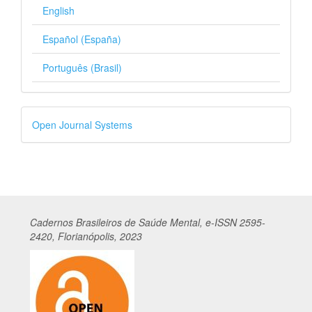
English
Español (España)
Português (Brasil)
Desenvolvido
Open Journal Systems
por
Cadernos
Br
asileiros
de Saúde Mental, e-ISSN 2595-
2420, Florianópolis, 2023