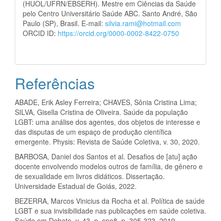
(HUOL/UFRN/EBSERH). Mestre em Ciências da Saúde
pelo Centro Universitário Saúde ABC. Santo André, São
Paulo (SP), Brasil. E-mail:
silvia.rami@hotmail.com
ORCID ID:
https://orcid.org/0000-0002-8422-0750
Referências
ABADE, Erik Asley Ferreira; CHAVES, Sônia Cristina Lima;
SILVA, Gisella Cristina de Oliveira. Saúde da população
LGBT: uma análise dos agentes, dos objetos de interesse e
das disputas de um espaço de produção científica
emergente. Physis: Revista de Saúde Coletiva, v. 30, 2020.
BARBOSA, Daniel dos Santos et al. Desafios de [atu] ação
docente envolvendo modelos outros de família, de gênero e
de sexualidade em livros didáticos. Dissertação.
Universidade Estadual de Goiás, 2022.
BEZERRA, Marcos Vinicius da Rocha et al. Política de saúde
LGBT e sua invisibilidade nas publicações em saúde coletiva.
Saúde em Debate, v. 43, n. spe8, p. 305-323, 2019.