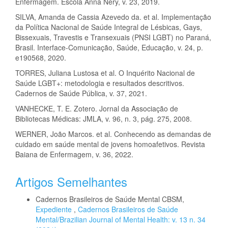
Enfermagem. Escola Anna Nery, v. 23, 2019.
SILVA, Amanda de Cassia Azevedo da. et al. Implementação
da Política Nacional de Saúde Integral de Lésbicas, Gays,
Bissexuais, Travestis e Transexuais (PNSI LGBT) no Paraná,
Brasil. Interface-Comunicação, Saúde, Educação, v. 24, p.
e190568, 2020.
TORRES, Juliana Lustosa et al. O Inquérito Nacional de
Saúde LGBT+: metodologia e resultados descritivos.
Cadernos de Saúde Pública, v. 37, 2021.
VANHECKE, T. E. Zotero. Jornal da Associação de
Bibliotecas Médicas: JMLA, v. 96, n. 3, pág. 275, 2008.
WERNER, João Marcos. et al. Conhecendo as demandas de
cuidado em saúde mental de jovens homoafetivos. Revista
Baiana de Enfermagem‏, v. 36, 2022.
Artigos Semelhantes
Cadernos Brasileiros de Saúde Mental CBSM,
Expediente
,
Cadernos Brasileiros de Saúde
Mental/Brazilian Journal of Mental Health: v. 13 n. 34