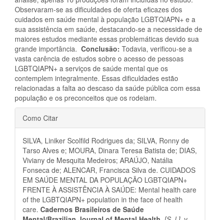
Observaram-se as dificuldades de oferta eficazes dos
cuidados em saúde mental à população LGBTQIAPN+ e a
sua assistência em saúde, destacando-se a necessidade de
maiores estudos mediante essas problemáticas devido sua
grande importância.
Conclusão:
Todavia, verificou-se a
vasta carência de estudos sobre o acesso de pessoas
LGBTQIAPN+ a serviços de saúde mental que os
contemplem integralmente. Essas dificuldades estão
relacionadas a falta ao descaso da saúde pública com essa
população e os preconceitos que os rodeiam.
Detalhes
Como Citar
do
SILVA, Liniker Scolfild Rodrigues da; SILVA, Ronny de
artigo
Tarso Alves e; MOURA, Dinara Teresa Batista de; DIAS,
Viviany de Mesquita Medeiros; ARAÚJO, Natália
Fonseca de; ALENCAR, Francisca Silva de. CUIDADOS
EM SAÚDE MENTAL DA POPULAÇÃO LGBTQIAPN+
FRENTE À ASSISTÊNCIA À SAÚDE: Mental health care
of the LGBTQIAPN+ population in the face of health
care.
Cadernos Brasileiros de Saúde
Mental/Brazilian Journal of Mental Health
,
[S. l.]
, v.