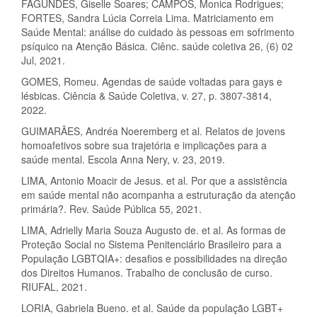
FAGUNDES, Giselle Soares; CAMPOS, Monica Rodrigues;
FORTES, Sandra Lúcia Correia Lima. Matriciamento em
Saúde Mental: análise do cuidado às pessoas em sofrimento
psíquico na Atenção Básica. Ciênc. saúde coletiva 26, (6) 02
Jul, 2021.
GOMES, Romeu. Agendas de saúde voltadas para gays e
lésbicas. Ciência & Saúde Coletiva, v. 27, p. 3807-3814,
2022.
GUIMARÃES, Andréa Noeremberg et al. Relatos de jovens
homoafetivos sobre sua trajetória e implicações para a
saúde mental. Escola Anna Nery, v. 23, 2019.
LIMA, Antonio Moacir de Jesus. et al. Por que a assistência
em saúde mental não acompanha a estruturação da atenção
primária?. Rev. Saúde Pública 55, 2021.
LIMA, Adrielly Maria Souza Augusto de. et al. As formas de
Proteção Social no Sistema Penitenciário Brasileiro para a
População LGBTQIA+: desafios e possibilidades na direção
dos Direitos Humanos. Trabalho de conclusão de curso.
RIUFAL, 2021.
LORIA, Gabriela Bueno. et al. Saúde da população LGBT+