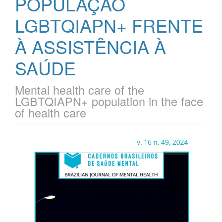
POPULAÇÃO
LGBTQIAPN+ FRENTE
À ASSISTÊNCIA À
SAÚDE
Mental health care of the
LGBTQIAPN+ population in the face
of health care
Barra
lateral
de
artigos