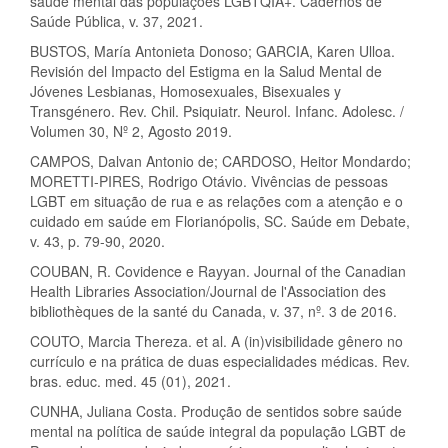
saúde mental das populações LGBTQIA+. Cadernos de
Saúde Pública, v. 37, 2021.
BUSTOS, María Antonieta Donoso; GARCIA, Karen Ulloa.
Revisión del Impacto del Estigma en la Salud Mental de
Jóvenes Lesbianas, Homosexuales, Bisexuales y
Transgénero. Rev. Chil. Psiquiatr. Neurol. Infanc. Adolesc. /
Volumen 30, Nº 2, Agosto 2019.
CAMPOS, Dalvan Antonio de; CARDOSO, Heitor Mondardo;
MORETTI-PIRES, Rodrigo Otávio. Vivências de pessoas
LGBT em situação de rua e as relações com a atenção e o
cuidado em saúde em Florianópolis, SC. Saúde em Debate,
v. 43, p. 79-90, 2020.
COUBAN, R. Covidence e Rayyan. Journal of the Canadian
Health Libraries Association/Journal de l'Association des
bibliothèques de la santé du Canada, v. 37, nº. 3 de 2016.
COUTO, Marcia Thereza. et al. A (in)visibilidade gênero no
currículo e na prática de duas especialidades médicas. Rev.
bras. educ. med. 45 (01), 2021.
CUNHA, Juliana Costa. Produção de sentidos sobre saúde
mental na política de saúde integral da população LGBT de