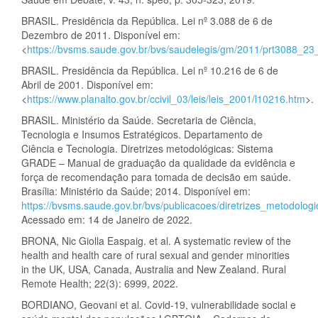
BRASIL. Presidência da República. Lei nº 3.088 de 6 de
Dezembro de 2011. Disponível em:
<
https://bvsms.saude.gov.br/bvs/saudelegis/gm/2011/prt3088_2
BRASIL. Presidência da República. Lei nº 10.216 de 6 de
Abril de 2001. Disponível em:
<
https://www.planalto.gov.br/ccivil_03/leis/leis_2001/l10216.htm
>.
BRASIL. Ministério da Saúde. Secretaria de Ciência,
Tecnologia e Insumos Estratégicos. Departamento de
Ciência e Tecnologia. Diretrizes metodológicas: Sistema
GRADE – Manual de graduação da qualidade da evidência e
força de recomendação para tomada de decisão em saúde.
Brasília: Ministério da Saúde; 2014. Disponível em:
https://bvsms.saude.gov.br/bvs/publicacoes/diretrizes_metodolog
Acessado em: 14 de Janeiro de 2022.
BRONA, Nic Giolla Easpaig. et al. A systematic review of the
health and health care of rural sexual and gender minorities
in the UK, USA, Canada, Australia and New Zealand. Rural
Remote Health; 22(3): 6999, 2022.
BORDIANO, Geovani et al. Covid-19, vulnerabilidade social e