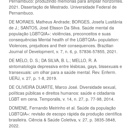
Pernambuco: produzindo memórias para ampliar horizontes.
2021. Dissertação de Mestrado. Universidade Federal de
Pernambuco.
DE MORAES, Matheus Andrade; BORGES, Josefa Lusitânia
de J.; SANTOS, José Elisson Da Silva. Saúde mental da
população LGBTQIA+: violências, preconceitos e suas
consequências Mental health of the LGBTQIA+ population:
Violences, prejudices and their consequences. Brazilian
Journal of Development, v. 7, n. 6, p. 57836-57855, 2021.
DE MELO, D. S.; DA SILVA, B. L.; MELLO, R. A
sintomatologia depressiva entre lésbicas, gays, bissexuais e
transexuais: um olhar para a saúde mental. Rev. Enferm.
UERJ, v. 27, p. 1-8, 2019.
DE OLIVEIRA DUARTE, Marco José. Diversidade sexual,
políticas públicas e direitos humanos: saúde e cidadania
LGBT em cena. Temporalis, v. 14, n. 27, p. 77-98, 2014.
DOMENE, Fernando Meirinho et al. Saúde da população
LGBTQIA+: revisão de escopo rápida da produção científica
brasileira. Ciência & Saúde Coletiva, v. 27, p. 3835-3848,
2022.