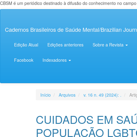
CBSM é um periódico destinado à difusão do conhecimento no campo da
Navegação
Principal
Conteúdo
Cadernos Brasileiros de Saúde Mental/Brazilian Journ
principal
Barra
Lateral
Edição Atual
Edições anteriores
Sobre a Revista
Facebook
Indexadores
Início
Arquivos
v. 16 n. 49 (2024): .
Arti
CUIDADOS EM SA
POPULAÇÃO LGBT