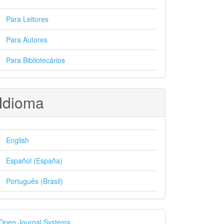
Para Leitores
Para Autores
Para Bibliotecários
Idioma
English
Español (España)
Português (Brasil)
esenvolvido
Open Journal Systems