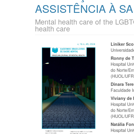
ASSISTÊNCIA À S
Mental health care of the LGBT
health care
Barra
Cont
Liniker Sco
Universida
lateral
do
Ronny de T
de
artigo
Hospital Un
do Norte/Em
artigos
princi
(HUOL/UFR
Dinara Ter
Faculdade I
Viviany de
Hospital Un
do Norte/Em
(HUOL/UFR
Natália Fo
Hospital Un