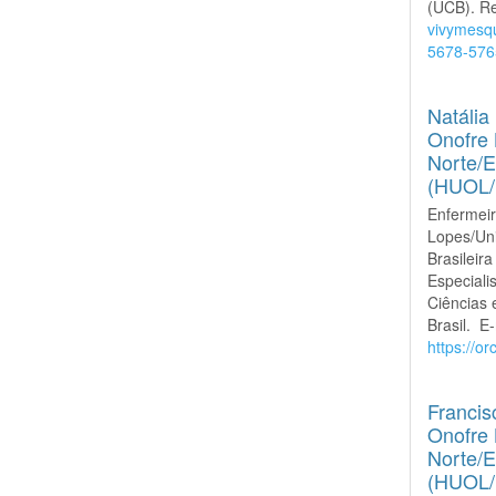
(UCB). Re
vivymesq
5678-576
Natália
Onofre 
Norte/E
(HUOL
Enfermeir
Lopes/Un
Brasilei
Especiali
Ciências 
Brasil. E
https://o
Francis
Onofre 
Norte/E
(HUOL