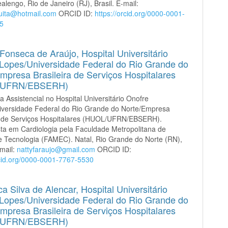
alengo, Rio de Janeiro (RJ), Brasil. E-mail:
uita@hotmail.com
ORCID ID:
https://orcid.org/0000-0001-
5
 Fonseca de Araújo,
Hospital Universitário
Lopes/Universidade Federal do Rio Grande do
mpresa Brasileira de Serviços Hospitalares
/UFRN/EBSERH)
a Assistencial no Hospital Universitário Onofre
iversidade Federal do Rio Grande do Norte/Empresa
ra de Serviços Hospitalares (HUOL/UFRN/EBSERH).
sta em Cardiologia pela Faculdade Metropolitana de
e Tecnologia (FAMEC). Natal, Rio Grande do Norte (RN),
-mail:
nattyfaraujo@gmail.com
ORCID ID:
rcid.org/0000-0001-7767-5530
ca Silva de Alencar,
Hospital Universitário
Lopes/Universidade Federal do Rio Grande do
mpresa Brasileira de Serviços Hospitalares
/UFRN/EBSERH)