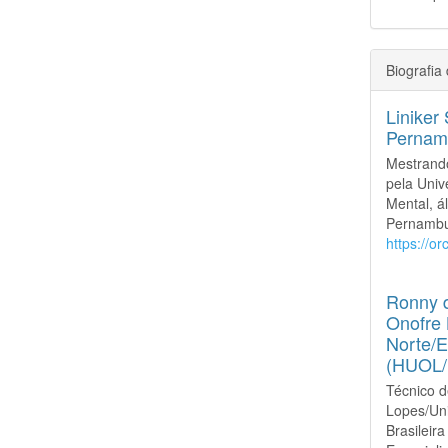
Biografia
Liniker
Pernam
Mestrand
pela Uni
Mental, á
Pernambuc
https://o
Ronny d
Onofre 
Norte/E
(HUOL
Técnico d
Lopes/Un
Brasilei