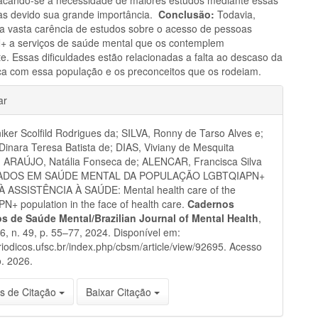
as devido sua grande importância.
Conclusão:
Todavia,
e a vasta carência de estudos sobre o acesso de pessoas
 a serviços de saúde mental que os contemplem
e. Essas dificuldades estão relacionadas a falta ao descaso da
ca com essa população e os preconceitos que os rodeiam.
hes
ar
niker Scolfild Rodrigues da; SILVA, Ronny de Tarso Alves e;
nara Teresa Batista de; DIAS, Viviany de Mesquita
; ARAÚJO, Natália Fonseca de; ALENCAR, Francisca Silva
DADOS EM SAÚDE MENTAL DA POPULAÇÃO LGBTQIAPN+
 ASSISTÊNCIA À SAÚDE: Mental health care of the
+ population in the face of health care.
Cadernos
ros de Saúde Mental/Brazilian Journal of Mental Health
,
 16, n. 49, p. 55–77, 2024. Disponível em:
eriodicos.ufsc.br/index.php/cbsm/article/view/92695. Acesso
. 2026.
s de Citação
Baixar Citação