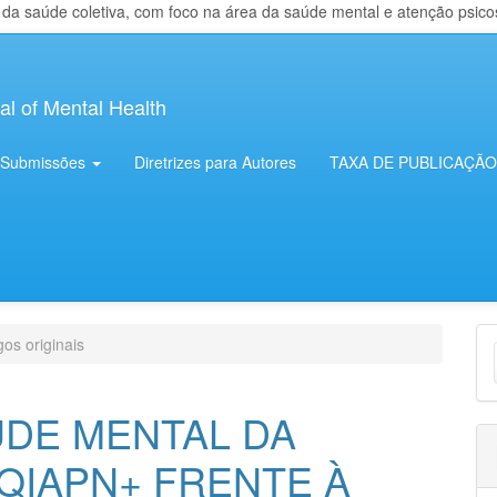
 saúde coletiva, com foco na área da saúde mental e atenção psicosso
al of Mental Health
Submissões
Diretrizes para Autores
TAXA DE PUBLICAÇÃO
E
gos originais
S
ÚDE MENTAL DA
QIAPN+ FRENTE À