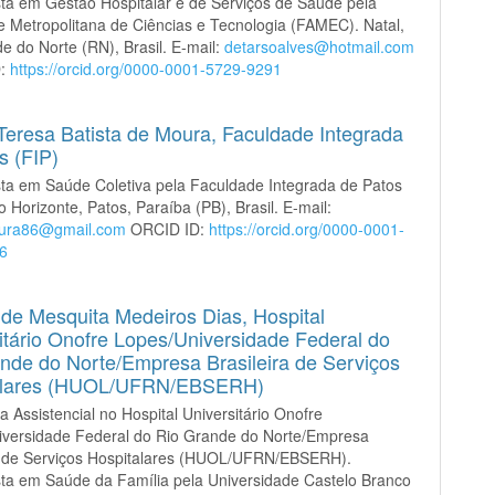
sta em Gestão Hospitalar e de Serviços de Saúde pela
 Metropolitana de Ciências e Tecnologia (FAMEC). Natal,
e do Norte (RN), Brasil. E-mail:
detarsoalves@hotmail.com
D:
https://orcid.org/0000-0001-5729-9291
Teresa Batista de Moura,
Faculdade Integrada
s (FIP)
sta em Saúde Coletiva pela Faculdade Integrada de Patos
o Horizonte, Patos, Paraíba (PB), Brasil. E-mail:
ura86@gmail.com
ORCID ID:
https://orcid.org/0000-0001-
6
 de Mesquita Medeiros Dias,
Hospital
itário Onofre Lopes/Universidade Federal do
nde do Norte/Empresa Brasileira de Serviços
alares (HUOL/UFRN/EBSERH)
a Assistencial no Hospital Universitário Onofre
iversidade Federal do Rio Grande do Norte/Empresa
ra de Serviços Hospitalares (HUOL/UFRN/EBSERH).
sta em Saúde da Família pela Universidade Castelo Branco