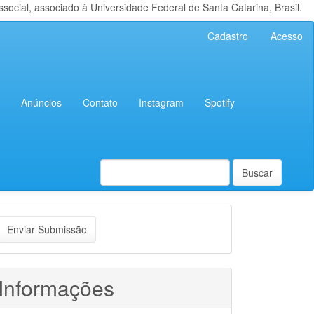
cial, associado à Universidade Federal de Santa Catarina, Brasil.
Cadastro
Acesso
Anúncios
Contato
Instagram
Spotify
Buscar
nviar
Enviar Submissão
ubmissão
Informações