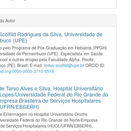
 do Autor
 Scolfild Rodrigues da Silva,
Universidade de
buco (UPE)
o pelo Programa de Pós-Graduação em Hebiatria (PPGH)
versidade de Pernambuco (UPE). Especialista em Saúde
lcool e outras drogas pela Faculdade Alpha. Recife,
o (PE), Brasil. E-mail:
liniker.scolfild@upe.br
ORCID ID:
rcid.org/0000-0003-3710-851X
e Tarso Alves e Silva,
Hospital Universitário
Lopes/Universidade Federal do Rio Grande do
mpresa Brasileira de Serviços Hospitalares
/UFRN/EBSERH)
e Enfermagem no Hospital Universitário Onofre
iversidade Federal do Rio Grande do Norte/Empresa
ra de Serviços Hospitalares (HUOL/UFRN/EBSERH).