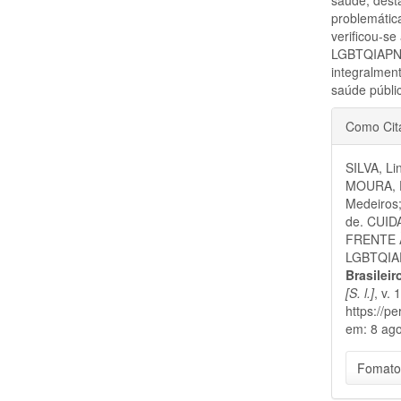
problemátic
verificou-s
LGBTQIAPN+
integralment
saúde públi
Detal
Como Cit
do
SILVA, Li
artigo
MOURA, Di
Medeiros
de. CUI
FRENTE À
LGBTQIAPN
Brasilei
[S. l.]
, v.
https://p
em: 8 ago
Fomato