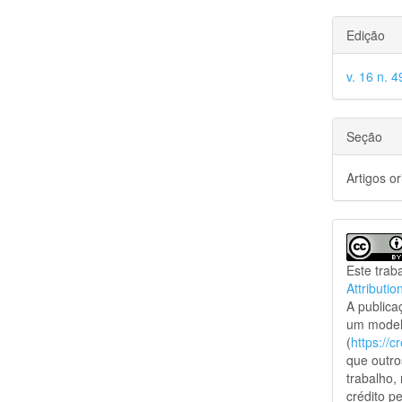
Edição
v. 16 n. 4
Seção
Artigos or
Este trab
Attributio
A public
um model
(
https://
que outro
trabalho,
crédito pe