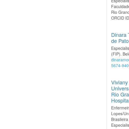
Especiali
Faculdade
Rio Grand
ORCID I
Dinara 
de Pato
Especiali
(FIP). Bel
dinaramo
5674-940
Viviany
Univers
Rio Gra
Hospit
Enfermeir
Lopes/Un
Brasilei
Especiali