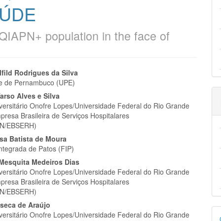
AÚDE
QIAPN+ population in the face of
eúdo
lfild Rodrigues da Silva
de de Pernambuco (UPE)
arso Alves e Silva
iversitário Onofre Lopes/Universidade Federal do Rio Grande
presa Brasileira de Serviços Hospitalares
pal
N/EBSERH)
esa Batista de Moura
ntegrada de Patos (FIP)
 Mesquita Medeiros Dias
iversitário Onofre Lopes/Universidade Federal do Rio Grande
presa Brasileira de Serviços Hospitalares
N/EBSERH)
nseca de Araújo
D
iversitário Onofre Lopes/Universidade Federal do Rio Grande