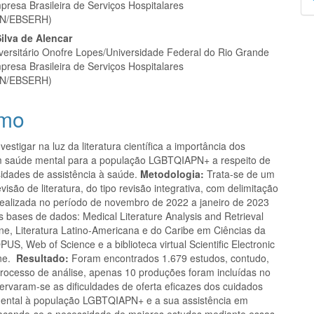
presa Brasileira de Serviços Hospitalares
p
N/EBSERH)
ilva de Alencar
iversitário Onofre Lopes/Universidade Federal do Rio Grande
presa Brasileira de Serviços Hospitalares
N/EBSERH)
mo
vestigar na luz da literatura científica a importância dos
 saúde mental para a população LGBTQIAPN+ a respeito de
idades de assistência à saúde.
Metodologia:
Trata-se de um
visão de literatura, do tipo revisão integrativa, com delimitação
realizada no período de novembro de 2022 a janeiro de 2023
s bases de dados: Medical Literature Analysis and Retrieval
ne, Literatura Latino-Americana e do Caribe em Ciências da
S, Web of Science e a biblioteca virtual Scientific Electronic
ine.
Resultado:
Foram encontrados 1.679 estudos, contudo,
 processo de análise, apenas 10 produções foram incluídas no
ervaram-se as dificuldades de oferta eficazes dos cuidados
ental à população LGBTQIAPN+ e a sua assistência em
acando-se a necessidade de maiores estudos mediante essas