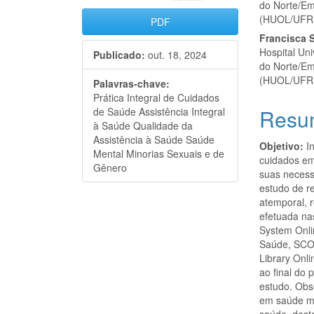
do Norte/Em
(HUOL/UFR
PDF
Francisca S
Hospital Un
Publicado:
out. 18, 2024
do Norte/Em
(HUOL/UFR
Palavras-chave:
Prática Integral de Cuidados
Resu
de Saúde Assistência Integral
à Saúde Qualidade da
Assistência à Saúde Saúde
Objetivo:
In
Mental Minorias Sexuais e de
cuidados em
Gênero
suas necess
estudo de re
atemporal, 
efetuada na
System Onli
Saúde, SCOPU
Library Onl
ao final do
estudo. Obs
em saúde m
saúde, dest