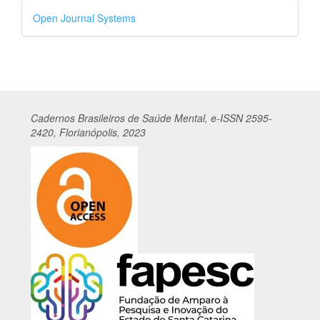
Desenvolvido
Open Journal Systems
por
Cadernos
Br
asileiros
de Saúde Mental, e-ISSN 2595-
2420, Florianópolis, 2023