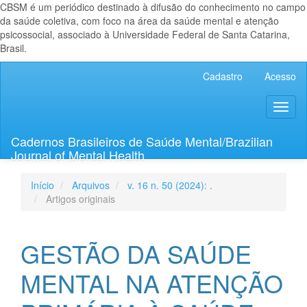
CBSM é um periódico destinado à difusão do conhecimento no campo
da saúde coletiva, com foco na área da saúde mental e atenção
psicossocial, associado à Universidade Federal de Santa Catarina,
Brasil.
Navegação
Cadastro
Acesso
Principal
Conteúdo
Toggl
principal
naviga
Barra
Lateral
Cadernos Brasileiros de Saúde Mental/Brazilian
Journal of Mental Health
Início
Arquivos
v. 16 n. 50 (2024): .
Artigos originais
GESTÃO DA SAÚDE
MENTAL NA ATENÇÃO