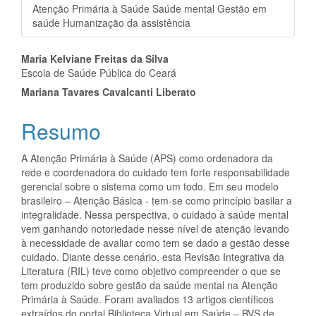
Atenção Primária à Saúde Saúde mental Gestão em
saúde Humanização da assistência
Conteúdo
Maria Kelviane Freitas da Silva
Escola de Saúde Pública do Ceará
do
Mariana Tavares Cavalcanti Liberato
artigo
Resumo
principal
A Atenção Primária à Saúde (APS) como ordenadora da
rede e coordenadora do cuidado tem forte responsabilidade
gerencial sobre o sistema como um todo. Em seu modelo
brasileiro – Atenção Básica - tem-se como princípio basilar a
integralidade. Nessa perspectiva, o cuidado à saúde mental
vem ganhando notoriedade nesse nível de atenção levando
à necessidade de avaliar como tem se dado a gestão desse
cuidado. Diante desse cenário, esta Revisão Integrativa da
Literatura (RIL) teve como objetivo compreender o que se
tem produzido sobre gestão da saúde mental na Atenção
Primária à Saúde. Foram avaliados 13 artigos científicos
extraídos do portal Biblioteca Virtual em Saúde – BVS de