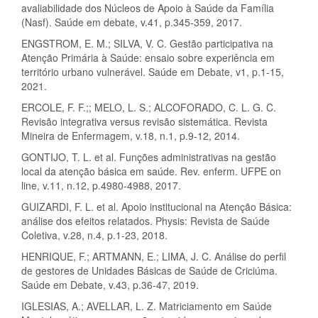
avaliabilidade dos Núcleos de Apoio à Saúde da Família
(Nasf). Saúde em debate, v.41, p.345-359, 2017.
ENGSTROM, E. M.; SILVA, V. C. Gestão participativa na
Atenção Primária à Saúde: ensaio sobre experiência em
território urbano vulnerável. Saúde em Debate, v1, p.1-15,
2021.
ERCOLE, F. F.;; MELO, L. S.; ALCOFORADO, C. L. G. C.
Revisão integrativa versus revisão sistemática. Revista
Mineira de Enfermagem, v.18, n.1, p.9-12, 2014.
GONTIJO, T. L. et al. Funções administrativas na gestão
local da atenção básica em saúde. Rev. enferm. UFPE on
line, v.11, n.12, p.4980-4988, 2017.
GUIZARDI, F. L. et al. Apoio institucional na Atenção Básica:
análise dos efeitos relatados. Physis: Revista de Saúde
Coletiva, v.28, n.4, p.1-23, 2018.
HENRIQUE, F.; ARTMANN, E.; LIMA, J. C. Análise do perfil
de gestores de Unidades Básicas de Saúde de Criciúma.
Saúde em Debate, v.43, p.36-47, 2019.
IGLESIAS, A.; AVELLAR, L. Z. Matriciamento em Saúde