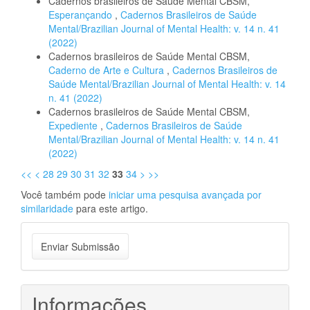
Cadernos brasileiros de Saúde Mental CBSM,
Esperançando
,
Cadernos Brasileiros de Saúde
Mental/Brazilian Journal of Mental Health: v. 14 n. 41
(2022)
Cadernos brasileiros de Saúde Mental CBSM,
Caderno de Arte e Cultura
,
Cadernos Brasileiros de
Saúde Mental/Brazilian Journal of Mental Health: v. 14
n. 41 (2022)
Cadernos brasileiros de Saúde Mental CBSM,
Expediente
,
Cadernos Brasileiros de Saúde
Mental/Brazilian Journal of Mental Health: v. 14 n. 41
(2022)
<<
<
28
29
30
31
32
33
34
>
>>
Você também pode
iniciar uma pesquisa avançada por
similaridade
para este artigo.
Enviar
Enviar Submissão
Submissão
Informações