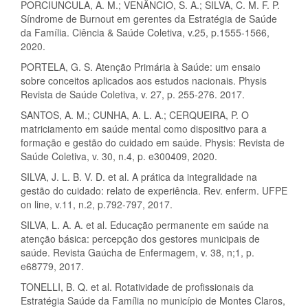
PORCIUNCULA, A. M.; VENÂNCIO, S. A.; SILVA, C. M. F. P.
Síndrome de Burnout em gerentes da Estratégia de Saúde
da Família. Ciência & Saúde Coletiva, v.25, p.1555-1566,
2020.
PORTELA, G. S. Atenção Primária à Saúde: um ensaio
sobre conceitos aplicados aos estudos nacionais. Physis
Revista de Saúde Coletiva, v. 27, p. 255-276. 2017.
SANTOS, A. M.; CUNHA, A. L. A.; CERQUEIRA, P. O
matriciamento em saúde mental como dispositivo para a
formação e gestão do cuidado em saúde. Physis: Revista de
Saúde Coletiva, v. 30, n.4, p. e300409, 2020.
SILVA, J. L. B. V. D. et al. A prática da integralidade na
gestão do cuidado: relato de experiência. Rev. enferm. UFPE
on line, v.11, n.2, p.792-797, 2017.
SILVA, L. A. A. et al. Educação permanente em saúde na
atenção básica: percepção dos gestores municipais de
saúde. Revista Gaúcha de Enfermagem, v. 38, n;1, p.
e68779, 2017.
TONELLI, B. Q. et al. Rotatividade de profissionais da
Estratégia Saúde da Família no município de Montes Claros,