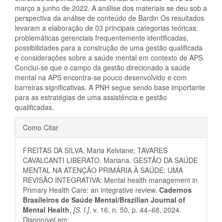
março a junho de 2022. A análise dos materiais se deu sob a
perspectiva da análise de conteúdo de Bardin Os resultados
levaram a elaboração de 03 principais categorias teóricas:
problemáticas gerenciais frequentemente identificadas,
possibilidades para a construção de uma gestão qualificada
e considerações sobre a saúde mental em contexto de APS.
Conclui-se que o campo da gestão direcionado à saúde
mental na APS encontra-se pouco desenvolvido e com
barreiras significativas. A PNH segue sendo base importante
para as estratégias de uma assistência e gestão
qualificadas.
Detalhes
Como Citar
do
FREITAS DA SILVA, Maria Kelviane; TAVARES
artigo
CAVALCANTI LIBERATO, Mariana. GESTÃO DA SAÚDE
MENTAL NA ATENÇÃO PRIMÁRIA À SAÚDE: UMA
REVISÃO INTEGRATIVA: Mental health management in
Primary Health Care: an integrative review.
Cadernos
Brasileiros de Saúde Mental/Brazilian Journal of
Mental Health
,
[S. l.]
, v. 16, n. 50, p. 44–68, 2024.
Disponível em: