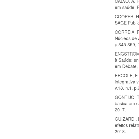
CALVO, A. R.
em saúde. R
COOPER, H. 
SAGE Publica
CORREIA, P.
Núcleos de 
p.345-359, 
ENGSTROM, E
à Saúde: en
em Debate, 
ERCOLE, F. 
integrativa 
v.18, n.1, p
GONTIJO, T.
básica em s
2017.
GUIZARDI, F.
efeitos rela
2018.