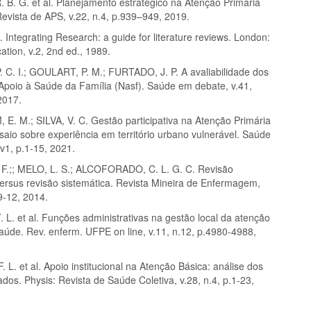
 B. G. et al. Planejamento estratégico na Atenção Primária
evista de APS, v.22, n.4, p.939–949, 2019.
Integrating Research: a guide for literature reviews. London:
tion, v.2, 2nd ed., 1989.
 C. I.; GOULART, P. M.; FURTADO, J. P. A avaliabilidade dos
Apoio à Saúde da Família (Nasf). Saúde em debate, v.41,
2017.
. M.; SILVA, V. C. Gestão participativa na Atenção Primária
saio sobre experiência em território urbano vulnerável. Saúde
v1, p.1-15, 2021.
F.;; MELO, L. S.; ALCOFORADO, C. L. G. C. Revisão
versus revisão sistemática. Revista Mineira de Enfermagem,
.9-12, 2014.
 L. et al. Funções administrativas na gestão local da atenção
aúde. Rev. enferm. UFPE on line, v.11, n.12, p.4980-4988,
 L. et al. Apoio institucional na Atenção Básica: análise dos
tados. Physis: Revista de Saúde Coletiva, v.28, n.4, p.1-23,