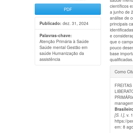
científicos 
PDF
a junho de 
análise de 
Publicado:
dez. 31, 2024
principais c
identificada
Palavras-chave:
e considera
Atenção Primária à Saúde
que o campo
Saúde mental Gestão em
pouco desen
saúde Humanização da
base import
assistência
qualificadas
Detal
Como Cit
do
FREITAS 
artigo
LIBERAT
PRIMÁRIA
managemen
Brasilei
[S. l.]
, v.
https://p
em: 8 ago