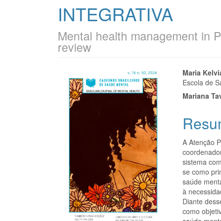
INTEGRATIVA
Mental health management in Pr
review
Barra
Cont
Maria Kelvi
Escola de S
lateral
do
Mariana Ta
de
artigo
Resu
artigos
princi
A Atenção P
coordenador
sistema com
se como prin
saúde menta
à necessida
Diante desse
como objeti
saúde menta