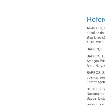
Refer
ARANTES, L
desafios da
Brasil: revi
1510, 2016.
BARDIN, L. 
BARROS, L. 
Atenção Pri
Anna Nery, v
BARROS, S. 
doença, segu
Enfermagem,
BORGES, G. 
Nacional de
Saúde. Dist