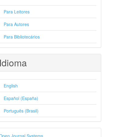
Para Leitores
Para Autores
Para Bibliotecários
Idioma
English
Español (España)
Português (Brasil)
esenvolvido
Open Journal Systems