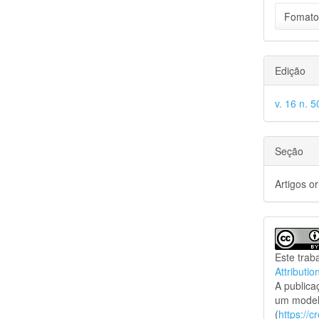
Fomato
Edição
v. 16 n. 5
Seção
Artigos or
Este trab
Attributio
A public
um model
(
https://