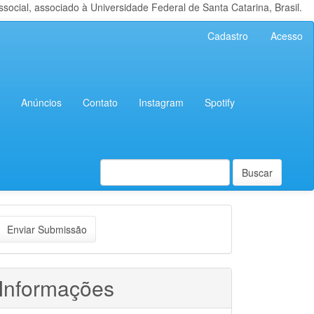
cial, associado à Universidade Federal de Santa Catarina, Brasil.
Cadastro
Acesso
Anúncios
Contato
Instagram
Spotify
Buscar
nviar
Enviar Submissão
ubmissão
Informações