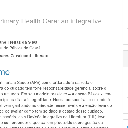
imary Health Care: an integrative
eúdo
ane Freitas da Silva
aúde Pública do Ceará
vares Cavalcanti Liberato
mo
pal
rimária à Saúde (APS) como ordenadora da rede e
a do cuidado tem forte responsabilidade gerencial sobre o
o um todo. Em seu modelo brasileiro – Atenção Básica - tem-
cípio basilar a integralidade. Nessa perspectiva, o cuidado à
l vem ganhando notoriedade nesse nível de atenção levando
de de avaliar como tem se dado a gestão desse cuidado.
 cenário, esta Revisão Integrativa da Literatura (RIL) teve
D
vo compreender o que se tem produzido sobre gestão da
l na Atenção Primária à Saúde. Foram avaliados 13 artigos