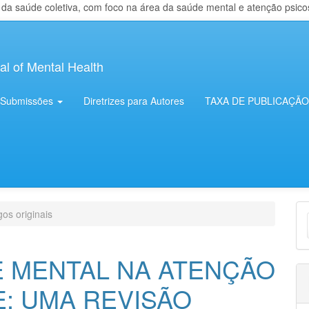
 saúde coletiva, com foco na área da saúde mental e atenção psicosso
al of Mental Health
Submissões
Diretrizes para Autores
TAXA DE PUBLICAÇÃO
E
gos originais
S
E MENTAL NA ATENÇÃO
E: UMA REVISÃO