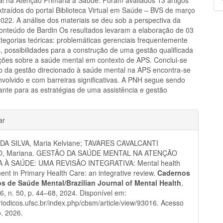
p
extraídos do portal Biblioteca Virtual em Saúde – BVS de março
2022. A análise dos materiais se deu sob a perspectiva da
conteúdo de Bardin Os resultados levaram a elaboração de 03
ategorias teóricas: problemáticas gerenciais frequentemente
s, possibilidades para a construção de uma gestão qualificada
ções sobre a saúde mental em contexto de APS. Conclui-se
 da gestão direcionado à saúde mental na APS encontra-se
volvido e com barreiras significativas. A PNH segue sendo
ante para as estratégias de uma assistência e gestão
.
hes
ar
DA SILVA, Maria Kelviane; TAVARES CAVALCANTI
O, Mariana. GESTÃO DA SAÚDE MENTAL NA ATENÇÃO
 À SAÚDE: UMA REVISÃO INTEGRATIVA: Mental health
t in Primary Health Care: an integrative review.
Cadernos
ros de Saúde Mental/Brazilian Journal of Mental Health
,
 16, n. 50, p. 44–68, 2024. Disponível em:
eriodicos.ufsc.br/index.php/cbsm/article/view/93016. Acesso
. 2026.