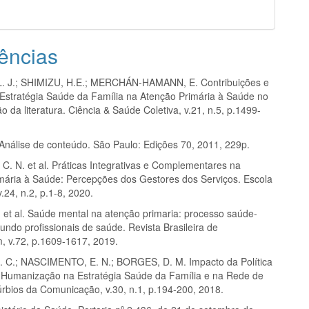
ências
. J.; SHIMIZU, H.E.; MERCHÁN-HAMANN, E. Contribuições e
 Estratégia Saúde da Família na Atenção Primária à Saúde no
são da literatura. Ciência & Saúde Coletiva, v.21, n.5, p.1499-
Análise de conteúdo. São Paulo: Edições 70, 2011, 229p.
C. N. et al. Práticas Integrativas e Complementares na
mária à Saúde: Percepções dos Gestores dos Serviços. Escola
.24, n.2, p.1-8, 2020.
et al. Saúde mental na atenção primaria: processo saúde-
ndo profissionais de saúde. Revista Brasileira de
 v.72, p.1609-1617, 2019.
C.; NASCIMENTO, E. N.; BORGES, D. M. Impacto da Política
 Humanização na Estratégia Saúde da Família e na Rede de
úrbios da Comunicação, v.30, n.1, p.194-200, 2018.