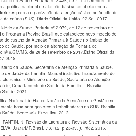
istério da Saúde. Portaria nº 2.436, de 21 de setembro de
a a política nacional de atenção básica, estabelecendo a
iretrizes para a organização da atenção básica, no âmbito do
o de saúde (SUS). Diário Oficial da União. 22 Set. 2017.
istério da Saúde. Portaria nº 2.979, de 12 de novembro de
tui o Programa Previne Brasil, que estabelece novo modelo de
to de custeio da Atenção Primária à Saúde no âmbito do
co de Saúde, por meio da alteração da Portaria de
o nº 6/GM/MS, de 28 de setembro de 2017.Diário Oficial da
ov. 2019.
istério da Saúde. Secretaria de Atenção Primária à Saúde.
o de Saúde da Família. Manual instrutivo financiamento do
 eletrônico] / Ministério da Saúde, Secretaria de Atenção
Saúde, Departamento de Saúde da Família. – Brasília:
da Saúde, 2021.
ítica Nacional de Humanização da Atenção e da Gestão em
mento base para gestores e trabalhadores do SUS. Brasília:
a Saúde, Secretaria Executiva, 2013.
; FANTIN, N. Revisão da Literatura e Revisão Sistemática da
RELVA, Juara/MT/Brasil, v.3, n.2, p.23-39, jul./dez, 2016.