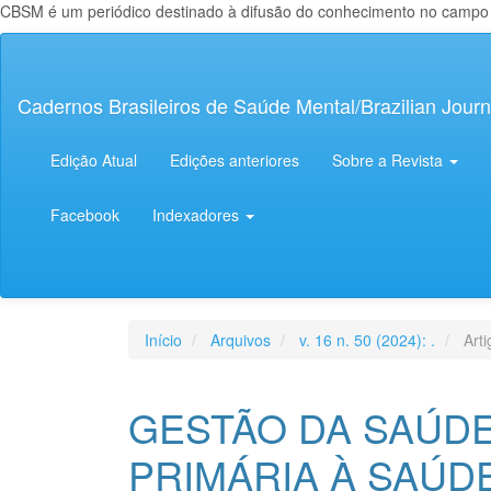
CBSM é um periódico destinado à difusão do conhecimento no campo da
Navegação
Principal
Conteúdo
Cadernos Brasileiros de Saúde Mental/Brazilian Journ
principal
Barra
Lateral
Edição Atual
Edições anteriores
Sobre a Revista
Facebook
Indexadores
Início
Arquivos
v. 16 n. 50 (2024): .
Arti
GESTÃO DA SAÚD
PRIMÁRIA À SAÚD