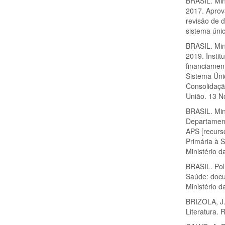
BRASIL. Min
2017. Aprov
revisão de d
sistema únic
BRASIL. Min
2019. Insti
financiamen
Sistema Úni
Consolidaçã
União. 13 N
BRASIL. Min
Departament
APS [recurso
Primária à 
Ministério 
BRASIL. Pol
Saúde: docu
Ministério d
BRIZOLA, J.
Literatura. 