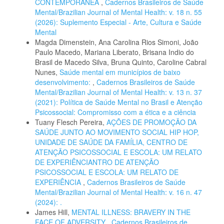
CONTEMPORÂNEA
,
Cadernos Brasileiros de Saúde
Mental/Brazilian Journal of Mental Health: v. 18 n. 55
(2026): Suplemento Especial - Arte, Cultura e Saúde
Mental
Magda Dimenstein, Ana Carolina Rios Simoni, João
Paulo Macedo, Mariana Liberato, Brisana Indio do
Brasil de Macedo Silva, Bruna Quinto, Caroline Cabral
Nunes,
Saúde mental em municípios de baixo
desenvolvimento:
,
Cadernos Brasileiros de Saúde
Mental/Brazilian Journal of Mental Health: v. 13 n. 37
(2021): Política de Saúde Mental no Brasil e Atenção
Psicossocial: Compromisso com a ética e a ciência
Tuany Flesch Pereira,
AÇÕES DE PROMOÇÃO DA
SAÚDE JUNTO AO MOVIMENTO SOCIAL HIP HOP,
UNIDADE DE SAÚDE DA FAMÍLIA, CENTRO DE
ATENÇÃO PSICOSSOCIAL E ESCOLA: UM RELATO
DE EXPERIÊNCIANTRO DE ATENÇÃO
PSICOSSOCIAL E ESCOLA: UM RELATO DE
EXPERIÊNCIA
,
Cadernos Brasileiros de Saúde
Mental/Brazilian Journal of Mental Health: v. 16 n. 47
(2024): .
James Hill,
MENTAL ILLNESS: BRAVERY IN THE
FACE OF ADVERSITY
,
Cadernos Brasileiros de