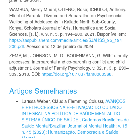
janeiro de 2024.
WAMBUA, Mercy Mueni; OTIENO, Rose; ICHULOI, Anthony.
Effect of Parental Divorce and Separation on Psychosocial
Wellbeing of Adolescents in Kajiado North Sub-County,
Kenya. Scholars Journal of Arts, Humanities and Social
Sciences, [s. l.], v. 9, n. 5, p. 194–200, 2021. Disponível em:
https://saspublishers.com/media/articles/SJAHSS_95_194-
200.pdf
. Acesso em: 12 de janeiro de 2024.
ZEMP, M., JOHNSON, M. D., BODENMANN, G. Within-family
processes: Interparental and co-parenting conflict and child
adjustment. Journal of Family Psychology, v. 32, n. 3, p. 299–
309, 2018. DOI:
https://doi.org/10.1037/fam0000368
.
Artigos Semelhantes
Larissa Weber, Cláudia Flemming Colussi,
AVANÇOS
E RETROCESSOS NA EFETIVAÇÃO DO CUIDADO
INTEGRAL NA POLÍTICA DE SAÚDE MENTAL DO
SISTEMA ÚNICO DE SAÚDE
,
Cadernos Brasileiros de
Saúde Mental/Brazilian Journal of Mental Health: v. 15
n. 45 (2023): Humanização, Democracia e Saúde