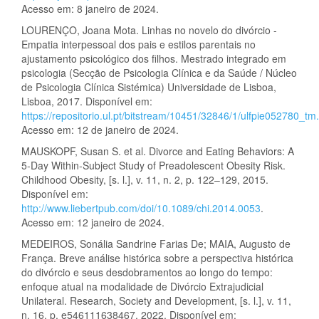
Acesso em: 8 janeiro de 2024.
LOURENÇO, Joana Mota. Linhas no novelo do divórcio -
Empatia interpessoal dos pais e estilos parentais no
ajustamento psicológico dos filhos. Mestrado integrado em
psicologia (Secção de Psicologia Clínica e da Saúde / Núcleo
de Psicologia Clínica Sistémica) Universidade de Lisboa,
Lisboa, 2017. Disponível em:
https://repositorio.ul.pt/bitstream/10451/32846/1/ulfpie052780_tm
Acesso em: 12 de janeiro de 2024.
MAUSKOPF, Susan S. et al. Divorce and Eating Behaviors: A
5-Day Within-Subject Study of Preadolescent Obesity Risk.
Childhood Obesity, [s. l.], v. 11, n. 2, p. 122–129, 2015.
Disponível em:
http://www.liebertpub.com/doi/10.1089/chi.2014.0053
.
Acesso em: 12 janeiro de 2024.
MEDEIROS, Sonália Sandrine Farias De; MAIA, Augusto de
França. Breve análise histórica sobre a perspectiva histórica
do divórcio e seus desdobramentos ao longo do tempo:
enfoque atual na modalidade de Divórcio Extrajudicial
Unilateral. Research, Society and Development, [s. l.], v. 11,
n. 16, p. e546111638467, 2022. Disponível em: