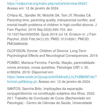
https://rsdjournal.org/index.php/rsd/article/view/38467
.
Acesso em: 12 de janeiro de 2024.
O'Hara KL, Sandler IN, Wolchik SA, Tein JY, Rhodes CA.
Parenting time, parenting quality, interparental conflict, and
mental health problems of children in high-conflict divorce. J
Fam Psychol. 2019 Sep;33(6):690-703. doi:
10.1037/fam0000556. Epub 2019 Jul 18. Erratum in: J Fam
Psychol. 2020 Feb;34(1):23. PMID: 31318261; PMCID:
PMC6880406.
OLOFSSON, Emmie. Children of Divorce: Long-Term
Psychological Effects and Neurological Consequences. 2019.
POMBO, Mariana Ferreira. Família, filiação, parentalidade:
novos arranjos, novas questões. Psicologia USP, v. 30,
e180204, 2019. Disponível em:
https://www.scielo.br/j/pusp/a/dntXddns5LLhLPcBBkfM7ds/?
format=pdf&lang=pt
. Acesso em: 12 de janeiro de 2024.
SANTOS, Samíria Brito. Implicações da separação
conjugal/divórcio na constituição subjetiva dos filhos. 2022.
29 f. Trabalho de Conclusão de Curso (Bacharelado em
Psicologia) - Centro de Ciências da Saúde, Universidade