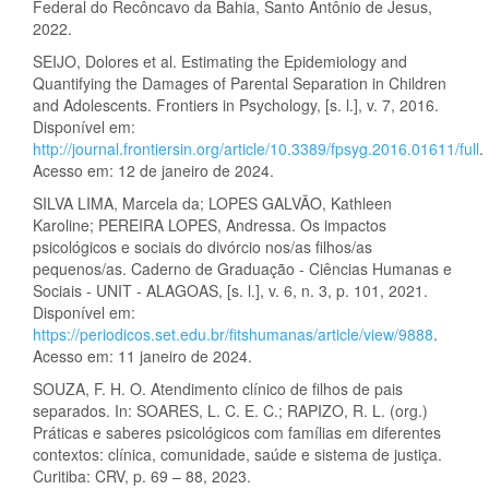
Federal do Recôncavo da Bahia, Santo Antônio de Jesus,
2022.
SEIJO, Dolores et al. Estimating the Epidemiology and
Quantifying the Damages of Parental Separation in Children
and Adolescents. Frontiers in Psychology, [s. l.], v. 7, 2016.
Disponível em:
http://journal.frontiersin.org/article/10.3389/fpsyg.2016.01611/full
.
Acesso em: 12 de janeiro de 2024.
SILVA LIMA, Marcela da; LOPES GALVÃO, Kathleen
Karoline; PEREIRA LOPES, Andressa. Os impactos
psicológicos e sociais do divórcio nos/as filhos/as
pequenos/as. Caderno de Graduação - Ciências Humanas e
Sociais - UNIT - ALAGOAS, [s. l.], v. 6, n. 3, p. 101, 2021.
Disponível em:
https://periodicos.set.edu.br/fitshumanas/article/view/9888
.
Acesso em: 11 janeiro de 2024.
SOUZA, F. H. O. Atendimento clínico de filhos de pais
separados. In: SOARES, L. C. E. C.; RAPIZO, R. L. (org.)
Práticas e saberes psicológicos com famílias em diferentes
contextos: clínica, comunidade, saúde e sistema de justiça.
Curitiba: CRV, p. 69 – 88, 2023.