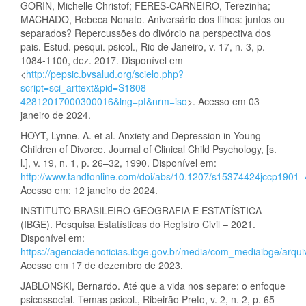
GORIN, Michelle Christof; FERES-CARNEIRO, Terezinha;
MACHADO, Rebeca Nonato. Aniversário dos filhos: juntos ou
separados? Repercussões do divórcio na perspectiva dos
pais. Estud. pesqui. psicol., Rio de Janeiro, v. 17, n. 3, p.
1084-1100, dez. 2017. Disponível em
<
http://pepsic.bvsalud.org/scielo.php?
script=sci_arttext&pid=S1808-
42812017000300016&lng=pt&nrm=iso
>. Acesso em 03
janeiro de 2024.
HOYT, Lynne. A. et al. Anxiety and Depression in Young
Children of Divorce. Journal of Clinical Child Psychology, [s.
l.], v. 19, n. 1, p. 26–32, 1990. Disponível em:
http://www.tandfonline.com/doi/abs/10.1207/s15374424jccp1901_
Acesso em: 12 janeiro de 2024.
INSTITUTO BRASILEIRO GEOGRAFIA E ESTATÍSTICA
(IBGE). Pesquisa Estatísticas do Registro Civil – 2021.
Disponível em:
https://agenciadenoticias.ibge.gov.br/media/com_mediaibge/ar
Acesso em 17 de dezembro de 2023.
JABLONSKI, Bernardo. Até que a vida nos separe: o enfoque
psicossocial. Temas psicol., Ribeirão Preto, v. 2, n. 2, p. 65-