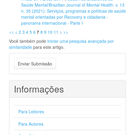
Saúde Mental/Brazilian Journal of Mental Health: v. 13
n. 35 (2021): Serviços, programas e políticas de saúde
mental orientadas por Recovery e cidadania -
panorama internacional - Parte I
<<
<
2
3
4
5
6
7
8
9
10
11
>
>>
Você também pode
iniciar uma pesquisa avançada por
similaridade
para este artigo.
Enviar
Enviar Submissão
Submissão
Informações
Para Leitores
Para Autores