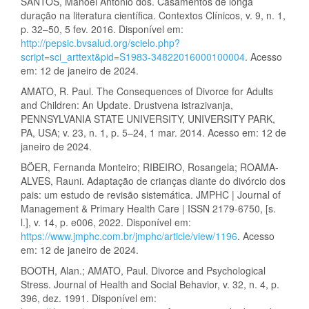
SANTOS, Manoel Antônio dos. Casamentos de longa
duração na literatura científica. Contextos Clínicos, v. 9, n. 1,
p. 32–50, 5 fev. 2016. Disponível em:
http://pepsic.bvsalud.org/scielo.php?
script=sci_arttext&pid=S1983-34822016000100004
. Acesso
em: 12 de janeiro de 2024.
AMATO, R. Paul. The Consequences of Divorce for Adults
and Children: An Update. Drustvena istrazivanja,
PENNSYLVANIA STATE UNIVERSITY, UNIVERSITY PARK,
PA, USA; v. 23, n. 1, p. 5–24, 1 mar. 2014. Acesso em: 12 de
janeiro de 2024.
BÖER, Fernanda Monteiro; RIBEIRO, Rosangela; ROAMA-
ALVES, Rauni. Adaptação de crianças diante do divórcio dos
pais: um estudo de revisão sistemática. JMPHC | Journal of
Management & Primary Health Care | ISSN 2179-6750, [s.
l.], v. 14, p. e006, 2022. Disponível em:
https://www.jmphc.com.br/jmphc/article/view/1196
. Acesso
em: 12 de janeiro de 2024.
BOOTH, Alan.; AMATO, Paul. Divorce and Psychological
Stress. Journal of Health and Social Behavior, v. 32, n. 4, p.
396, dez. 1991. Disponível em: