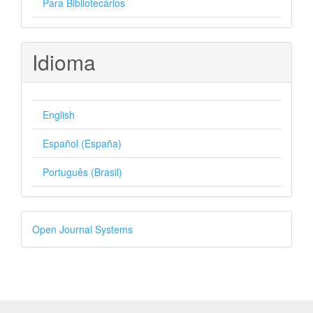
Para Bibliotecários
Idioma
English
Español (España)
Português (Brasil)
Desenvolvido
Open Journal Systems
por