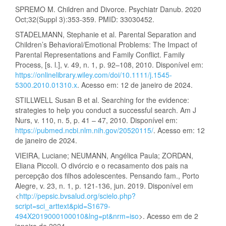
SPREMO M. Children and Divorce. Psychiatr Danub. 2020
Oct;32(Suppl 3):353-359. PMID: 33030452.
STADELMANN, Stephanie et al. Parental Separation and
Children’s Behavioral/Emotional Problems: The Impact of
Parental Representations and Family Conflict. Family
Process, [s. l.], v. 49, n. 1, p. 92–108, 2010. Disponível em:
https://onlinelibrary.wiley.com/doi/10.1111/j.1545-
5300.2010.01310.x
. Acesso em: 12 de janeiro de 2024.
STILLWELL Susan B et al. Searching for the evidence:
strategies to help you conduct a successful search. Am J
Nurs, v. 110, n. 5, p. 41 – 47, 2010. Disponível em:
https://pubmed.ncbi.nlm.nih.gov/20520115/
. Acesso em: 12
de janeiro de 2024.
VIEIRA, Luciane; NEUMANN, Angélica Paula; ZORDAN,
Eliana Piccoli. O divórcio e o recasamento dos pais na
percepção dos filhos adolescentes. Pensando fam., Porto
Alegre, v. 23, n. 1, p. 121-136, jun. 2019. Disponível em
<
http://pepsic.bvsalud.org/scielo.php?
script=sci_arttext&pid=S1679-
494X2019000100010&lng=pt&nrm=iso
>. Acesso em de 2