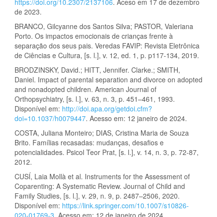
https://doi.org/10.2307/2137106
. Aceso em 17 de dezembro
de 2023.
BRANCO, Gilcyanne dos Santos Silva; PASTOR, Valeriana
Porto. Os impactos emocionais de crianças frente à
separação dos seus pais. Veredas FAVIP: Revista Eletrônica
de Ciências e Cultura, [s. l.], v. 12, ed. 1, p. p117-134, 2019.
BRODZINSKY, David.; HITT, Jennifer. Clarke.; SMITH,
Daniel. Impact of parental separation and divorce on adopted
and nonadopted children. American Journal of
Orthopsychiatry, [s. l.], v. 63, n. 3, p. 451–461, 1993.
Disponível em:
http://doi.apa.org/getdoi.cfm?
doi=10.1037/h0079447
. Acesso em: 12 janeiro de 2024.
COSTA, Juliana Monteiro; DIAS, Cristina Maria de Souza
Brito. Famílias recasadas: mudanças, desafios e
potencialidades. Psicol Teor Prat, [s. l.], v. 14, n. 3, p. 72-87,
2012.
CUSÍ, Laia Mollà et al. Instruments for the Assessment of
Coparenting: A Systematic Review. Journal of Child and
Family Studies, [s. l.], v. 29, n. 9, p. 2487–2506, 2020.
Disponível em:
https://link.springer.com/10.1007/s10826-
020-01769-3
. Acesso em: 12 de janeiro de 2024.