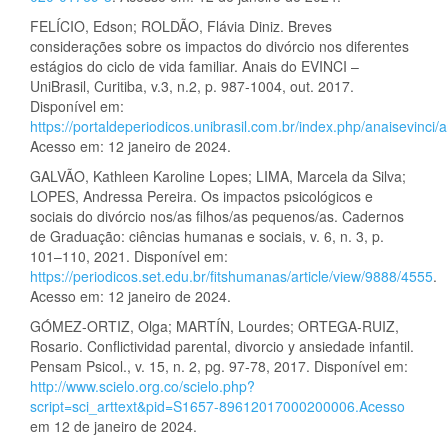
FELÍCIO, Edson; ROLDÃO, Flávia Diniz. Breves
considerações sobre os impactos do divórcio nos diferentes
estágios do ciclo de vida familiar. Anais do EVINCI –
UniBrasil, Curitiba, v.3, n.2, p. 987-1004, out. 2017.
Disponível em:
https://portaldeperiodicos.unibrasil.com.br/index.php/anaisevinci/a
Acesso em: 12 janeiro de 2024.
GALVÃO, Kathleen Karoline Lopes; LIMA, Marcela da Silva;
LOPES, Andressa Pereira. Os impactos psicológicos e
sociais do divórcio nos/as filhos/as pequenos/as. Cadernos
de Graduação: ciências humanas e sociais, v. 6, n. 3, p.
101–110, 2021. Disponível em:
https://periodicos.set.edu.br/fitshumanas/article/view/9888/4555
.
Acesso em: 12 janeiro de 2024.
GÓMEZ-ORTIZ, Olga; MARTÍN, Lourdes; ORTEGA-RUIZ,
Rosario. Conflictividad parental, divorcio y ansiedade infantil.
Pensam Psicol., v. 15, n. 2, pg. 97-78, 2017. Disponível em:
http://www.scielo.org.co/scielo.php?
script=sci_arttext&pid=S1657-89612017000200006.Acesso
em 12 de janeiro de 2024.