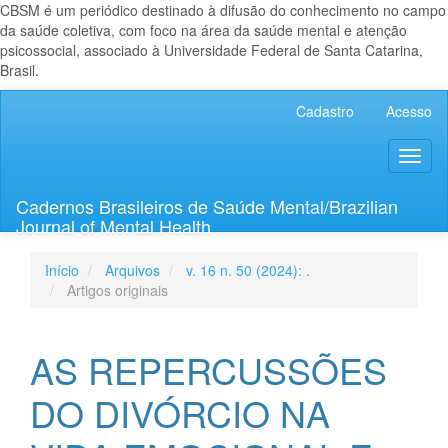
CBSM é um periódico destinado à difusão do conhecimento no campo
da saúde coletiva, com foco na área da saúde mental e atenção
psicossocial, associado à Universidade Federal de Santa Catarina,
Brasil.
Navegação
Cadastro
Acesso
Principal
Conteúdo
Toggl
principal
naviga
Barra
Lateral
Cadernos Brasileiros de Saúde Mental/Brazilian
Journal of Mental Health
Início
Arquivos
v. 16 n. 50 (2024): .
Artigos originais
AS REPERCUSSÕES
DO DIVÓRCIO NA