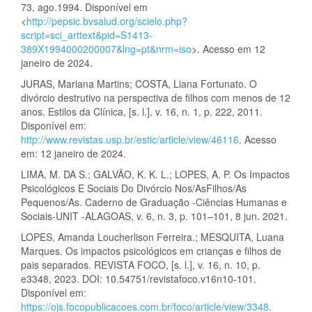
73, ago.1994. Disponível em
<
http://pepsic.bvsalud.org/scielo.php?
script=sci_arttext&pid=S1413-
389X1994000200007&lng=pt&nrm=iso
>. Acesso em 12
janeiro de 2024.
JURAS, Mariana Martins; COSTA, Liana Fortunato. O
divórcio destrutivo na perspectiva de filhos com menos de 12
anos. Estilos da Clínica, [s. l.], v. 16, n. 1, p. 222, 2011.
Disponível em:
http://www.revistas.usp.br/estic/article/view/46116
. Acesso
em: 12 janeiro de 2024.
LIMA, M. DA S.; GALVÃO, K. K. L.; LOPES, A. P. Os Impactos
Psicológicos E Sociais Do Divórcio Nos/AsFilhos/As
Pequenos/As. Caderno de Graduação -Ciências Humanas e
Sociais-UNIT -ALAGOAS, v. 6, n. 3, p. 101–101, 8 jun. 2021.
LOPES, Amanda Loucherlison Ferreira.; MESQUITA, Luana
Marques. Os impactos psicológicos em crianças e filhos de
pais separados. REVISTA FOCO, [s. l.], v. 16, n. 10, p.
e3348, 2023. DOI: 10.54751/revistafoco.v16n10-101.
Disponível em:
https://ojs.focopublicacoes.com.br/foco/article/view/3348
.