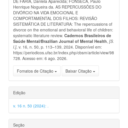
DE FARIA, Daniela Aparecida; FONSECA, Paulo
artigo
Henrique Nogueira da. AS REPERCUSSÕES DO
DIVÓRCIO NA VIDA EMOCIONAL E
COMPORTAMENTAL DOS FILHOS: REVISÃO
SISTEMÁTICA DE LITERATURA: The repercussions of
divorce on the emotional and behavioral life of children:
systematic literature review.
Cadernos Brasileiros de
Saúde Mental/Brazilian Journal of Mental Health
,
[S.
l.]
, v. 16, n. 50, p. 113–139, 2024. Disponível em:
https://periodicos.ufsc.br/index.php/cbsm/article/view/98
728. Acesso em: 6 ago. 2026.
Fomatos de Citação
Baixar Citação
Edição
v. 16 n. 50 (2024): .
Seção