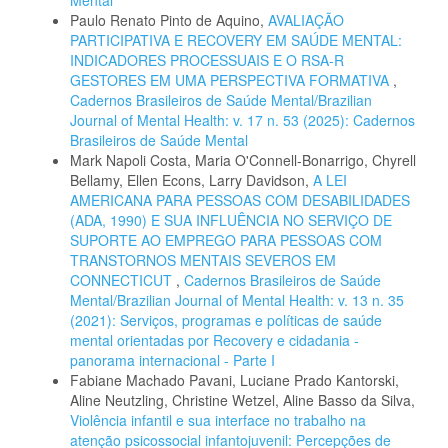
Mental
Paulo Renato Pinto de Aquino,
AVALIAÇÃO
PARTICIPATIVA E RECOVERY EM SAÚDE MENTAL:
INDICADORES PROCESSUAIS E O RSA-R
GESTORES EM UMA PERSPECTIVA FORMATIVA
,
Cadernos Brasileiros de Saúde Mental/Brazilian
Journal of Mental Health: v. 17 n. 53 (2025): Cadernos
Brasileiros de Saúde Mental
Mark Napoli Costa, Maria O'Connell-Bonarrigo, Chyrell
Bellamy, Ellen Econs, Larry Davidson,
A LEI
AMERICANA PARA PESSOAS COM DESABILIDADES
(ADA, 1990) E SUA INFLUÊNCIA NO SERVIÇO DE
SUPORTE AO EMPREGO PARA PESSOAS COM
TRANSTORNOS MENTAIS SEVEROS EM
CONNECTICUT
,
Cadernos Brasileiros de Saúde
Mental/Brazilian Journal of Mental Health: v. 13 n. 35
(2021): Serviços, programas e políticas de saúde
mental orientadas por Recovery e cidadania -
panorama internacional - Parte I
Fabiane Machado Pavani, Luciane Prado Kantorski,
Aline Neutzling, Christine Wetzel, Aline Basso da Silva,
Violência infantil e sua interface no trabalho na
atenção psicossocial infantojuvenil: Percepções de