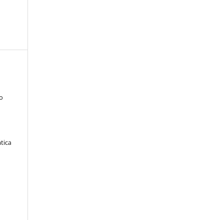
ão
tica