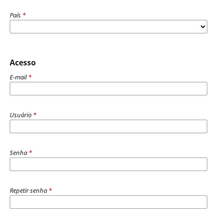
País
*
Acesso
E-mail
*
Usuário
*
Senha
*
Repetir senha
*