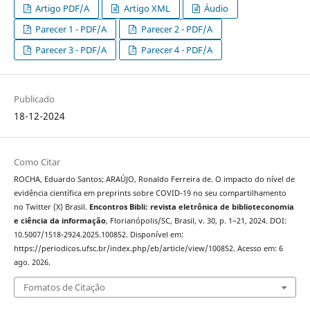
Artigo PDF/A
Artigo XML
Áudio
Parecer 1 - PDF/A
Parecer 2 - PDF/A
Parecer 3 - PDF/A
Parecer 4 - PDF/A
Publicado
18-12-2024
Como Citar
ROCHA, Eduardo Santos; ARAÚJO, Ronaldo Ferreira de. O impacto do nível de
evidência científica em preprints sobre COVID-19 no seu compartilhamento
no Twitter (X) Brasil.
Encontros Bibli: revista eletrônica de biblioteconomia
e ciência da informação
, Florianópolis/SC, Brasil, v. 30, p. 1–21, 2024. DOI:
10.5007/1518-2924.2025.100852. Disponível em:
https://periodicos.ufsc.br/index.php/eb/article/view/100852. Acesso em: 6
ago. 2026.
Fomatos de Citação