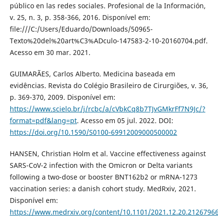
público en las redes sociales. Profesional de la Información,
v. 25, n. 3, p. 358-366, 2016. Disponível em:
file:///C:/Users/Eduardo/Downloads/50965-
Texto%20del%20art%C3%ADculo-147583-2-10-20160704.pdf.
Acesso em 30 mar. 2021.
GUIMARÃES, Carlos Alberto. Medicina baseada em
evidências. Revista do Colégio Brasileiro de Cirurgiões, v. 36,
p. 369-370, 2009. Disponível em:
https://www.scielo.br/j/rcbc/a/cVbkCq8b7TJvGMkrFf7N9Jc/?
format=pdf&lang=pt
. Acesso em 05 jul. 2022. DOI:
https://doi.org/10.1590/S0100-69912009000500002
HANSEN, Christian Holm et al. Vaccine effectiveness against
SARS-CoV-2 infection with the Omicron or Delta variants
following a two-dose or booster BNT162b2 or mRNA-1273
vaccination series: a danish cohort study. MedRxiv, 2021.
Disponível em:
https://www.medrxiv.org/content/10.1101/2021.12.20.2126796