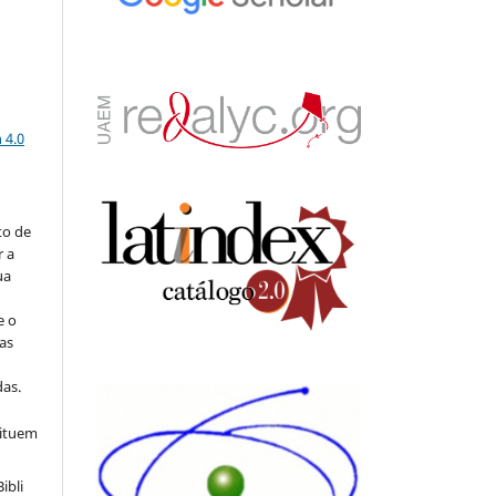
a
 4.0
to de
r a
ua
e o
as
s
as.
tituem
ibli