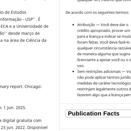
io de Estudos
De acordo com os seguintes termos:
nformação - USP''. É
Atribuição — Você deve dar o
 ECA e a Universidade de
crédito apropriado, prover um 
ção'' desde março de
para a licença e indicar se mu
sa na área de Ciência da
foram feitas. Você deve fazê-l
qualquer circunstância razoáve
de maneira alguma que sugira
licenciante a apoiar você ou o 
uso.
Sem restrições adicionais — V
não pode aplicar termos jurídi
medidas de caráter tecnológic
mary report. Chicago:
restrinjam legalmente outros 
fazerem algo que a licença per
: 1 jun. 2025.
 digital gratuita com
 23 jun. 2022. Disponível