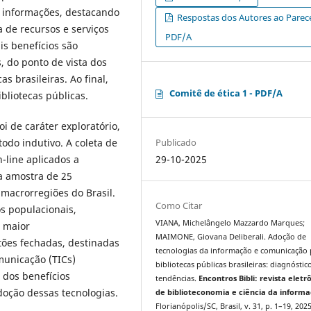
r informações, destacando
Respostas dos Autores ao Parece
 de recursos e serviços
PDF/A
s benefícios são
, do ponto de vista dos
s brasileiras. Ao final,
Comitê de ética 1 - PDF/A
bliotecas públicas.
i de caráter exploratório,
Publicado
odo indutivo. A coleta de
29-10-2025
-line aplicados a
a amostra de 25
 macrorregiões do Brasil.
Como Citar
os populacionais,
VIANA, Michelângelo Mazzardo Marques;
r maior
MAIMONE, Giovana Deliberali. Adoção de
tões fechadas, destinadas
tecnologias da informação e comunicação
municação (TICs)
bibliotecas públicas brasileiras: diagnóstic
 dos benefícios
tendências.
Encontros Bibli: revista eletr
doção dessas tecnologias.
de biblioteconomia e ciência da inform
Florianópolis/SC, Brasil, v. 31, p. 1–19, 202