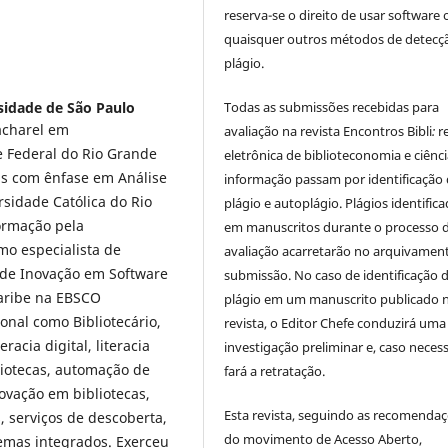
reserva-se o direito de usar software 
quaisquer outros métodos de detecç
plágio.
sidade de São Paulo
Todas as submissões recebidas para
acharel em
avaliação na revista Encontros Bibli
:
r
e Federal do Rio Grande
eletrônica de biblioteconomia e ciênc
as com ênfase em Análise
informação
passam por identificação
rsidade Católica do Rio
plágio e autoplágio. Plágios identific
ormação pela
em manuscritos durante o processo 
mo especialista de
avaliação acarretarão no arquivamen
r de Inovação em Software
submissão. No caso de identificação 
Caribe na EBSCO
plágio em um manuscrito publicado 
ional como Bibliotecário,
revista, o Editor Chefe conduzirá uma
racia digital, literacia
investigação preliminar e, caso necess
liotecas, automação de
fará a retratação.
novação em bibliotecas,
Esta revista, seguindo as recomenda
, serviços de descoberta,
do movimento de Acesso Aberto,
temas integrados. Exerceu