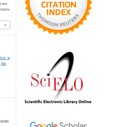
l em:
ticle/v
ica: a
 da
zardo