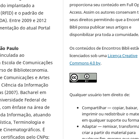
proporciona seu conteúdo em Full O
endo implantado a
Access. Assim os autores conservam 
 (RFID) e o padrão de
seus direitos permitindo que a Encon
DA). Entre 2009 e 2012
Bibli possa publicar seus artigos e
entação do atual Portal
disponibilizar pra toda a comunidade
São Paulo
Os conteúdos de Encontros Bibli estã
vinculada ao
licenciados sob uma
Licença Creative
a Escola de Comunicações
Commons 4.0 by
.
urso de Biblioteconomia.
de Comunicações e Artes
 Ciência da Informação
as (2007). Bacharel em
Qualquer usuário tem direito de:
niversidade Federal de
o, com ênfase na área de
Compartilhar — copiar, baixar,
imprimir ou redistribuir o mate
da Informação, atuando
em qualquer suporte ou forma
stica, Terminologia e
Adaptar — remixar, transforma
e Cinematográficos. É
criar a partir do material para
certificados pelo CNPq:
qualquer fim, mesmo que come