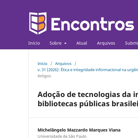
Início
Sobre
Atual
Arquivos
Submi
Início
/
Arquivos
/
v. 31 (2026): Ética e integridade informacional na urgê
Artigos
Adoção de tecnologias da 
bibliotecas públicas brasil
Michelângelo Mazzardo Marques Viana
Universidade de São Paulo