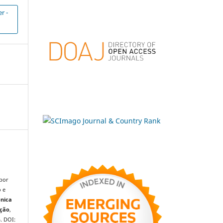
r -
 por
o e
ônica
ação
,
5. DOI: