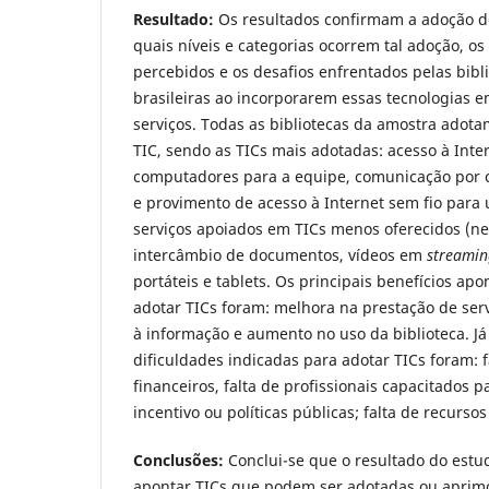
Resultado:
Os resultados confirmam a adoção d
quais níveis e categorias ocorrem tal adoção, os
percebidos e os desafios enfrentados pelas bibl
brasileiras ao incorporarem essas tecnologias 
serviços. Todas as bibliotecas da amostra ado
TIC, sendo as TICs mais adotadas: acesso à Inte
computadores para a equipe, comunicação por co
e provimento de acesso à Internet sem fio para u
serviços apoiados em TICs menos oferecidos (n
intercâmbio de documentos, vídeos em
streamin
portáteis e tablets. Os principais benefícios ap
adotar TICs foram: melhora na prestação de ser
à informação e aumento no uso da biblioteca. Já 
dificuldades indicadas para adotar TICs foram: f
financeiros, falta de profissionais capacitados p
incentivo ou políticas públicas; falta de recurs
Conclusões:
Conclui-se que o resultado do estu
apontar TICs que podem ser adotadas ou aprim