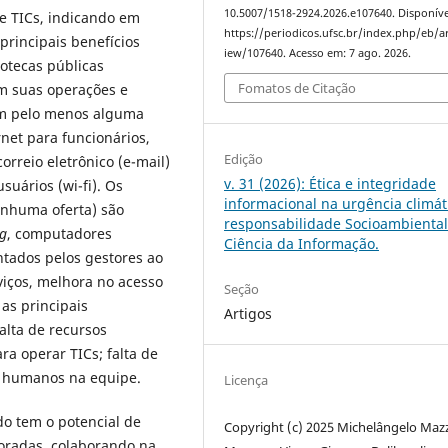
10.5007/1518-2924.2026.e107640. Disponíve
e TICs, indicando em
https://periodicos.ufsc.br/index.php/eb/ar
 principais benefícios
iew/107640. Acesso em: 7 ago. 2026.
iotecas públicas
Fomatos de Citação
em suas operações e
tam pelo menos alguma
rnet para funcionários,
Edição
rreio eletrônico (e-mail)
v. 31 (2026): Ética e integridade
suários (wi-fi). Os
informacional na urgência climát
enhuma oferta) são
responsabilidade Socioambiental
g
, computadores
Ciência da Informação.
ontados pelos gestores ao
viços, melhora no acesso
Seção
as principais
Artigos
alta de recursos
ara operar TICs; falta de
os humanos na equipe.
Licença
do tem o potencial de
Copyright (c) 2025 Michelângelo Maz
oradas, colaborando na