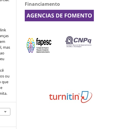
Financiamento
link
danças
o em
l, mas
 ao
seu
ocê
cos ou
o que
de
mita.