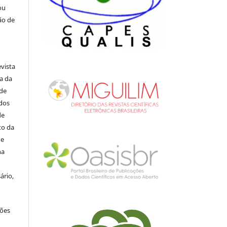
ou
ão de
evista
ia da
 de
ados
de
to da
de
na
ário,
ções