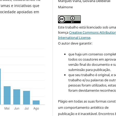
Marques Viana, Giovana Deliberali
ramas e iniciativas que
Maimone
 sociedade apoiadas em
Este trabalho está licenciado sob um
licença
Creative Commons Attribution
International License
.
O autor deve garantir:
que haja um consenso comple
todos os coautores em aprova
versão final do documento e s
submissão para publicação.
que seu trabalho é original, e s
trabalho e/ou palavras de outr
pessoas foram utilizados, esta
foram devidamente reconhecid
Plágio em todas as suas formas cons
um comportamento antiético de
publicação e é inaceitável. Encontros B