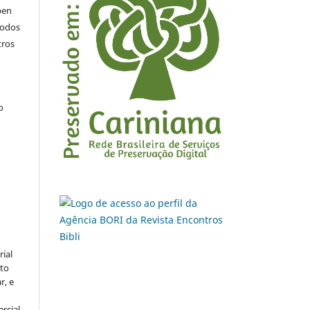
pen
todos
tros
.
o
rial
to
r, e
rcial.